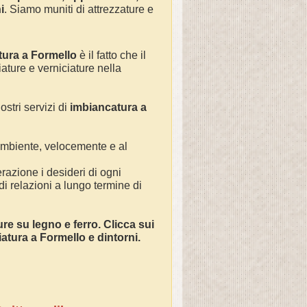
i
. Siamo muniti di attrezzature e
.
tura a
Formello
è il fatto che il
iature e verniciature nella
ostri servizi di
imbianc
atura a
 ambiente, velocemente e al
razione i desideri di ogni
 di relazioni a lungo termine di
ture su legno e ferro. Clicca sui
ciatura a
Formello
e dintorni.