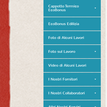
Cappotto Termico
EcoBonus
EcoBonus Edilizia
Foto di Alcuni Lavori
Foto sul Lavoro
Video di Alcuni Lavori
I Nostri Fornitori
I Nostri Collaboratori
Altri Nostri Servizi