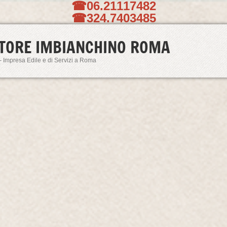
☎06.21117482
☎324.7403485
TORE IMBIANCHINO ROMA
- Impresa Edile e di Servizi a Roma