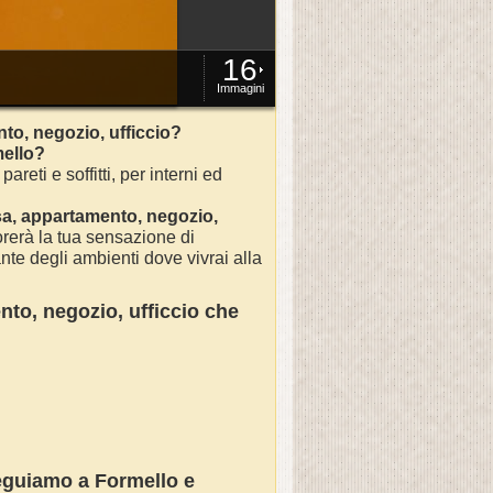
16
Immagini
to, negozio, ufficcio?
ello
?
 pareti e soffitti, per interni ed
sa
, appartamento, negozio,
rerà la tua sensazione di
nte degli ambienti dove vivrai alla
nto, negozio, ufficcio
che
seguiamo a
Formello
e