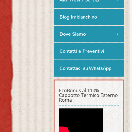
Blog Imbianchino
Dove Siamo
Contatti e Preventivi
Contattaci su WhatsApp
EcoBonus al 110% -
Cappotto Termico Esterno
Roma