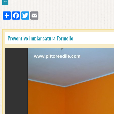
<<
Share
Facebook
Twitter
Email
Preventivo Imbiancatura Formello