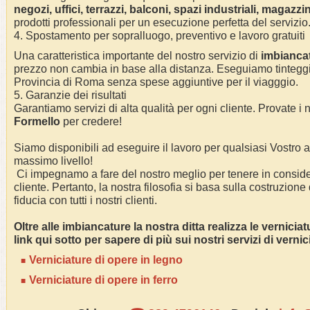
negozi, uffici, terrazzi, balconi, spazi industriali, magazzin
prodotti professionali per un esecuzione perfetta del servizio
4. Spostamento per sopralluogo, preventivo e lavoro gratuiti
Una caratteristica importante del nostro servizio di
imbianc
a
prezzo non cambia in base alla distanza. Eseguiamo
tintegg
Provincia di Roma
senza spese aggiuntive per il viagggio.
5. Garanzie dei risultati
Garantiamo servizi di alta qualità per ogni cliente. Provate i n
Formello
per credere!
Siamo disponibili ad eseguire il lavoro per qualsiasi Vostro
massimo livello!
Ci impegnamo a fare del nostro meglio per tenere in conside
cliente. Pertanto, la nostra filosofia si basa sulla costruzione
fiducia con tutti i nostri clienti.
Oltre alle
imbianc
ature la nostra ditta realizza le vernicia
link qui sotto per sapere di più sui nostri servizi di verni
Verniciature di opere in legno
Verniciature di opere in ferro