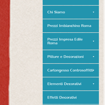
Chi Siamo
Prezzi Imbianchino Roma
Prezzi Impresa Edile
Roma
Pitture e Decorazioni
Cartongesso Controsoffitti
Elementi Decorativi
Effetti Decorativi