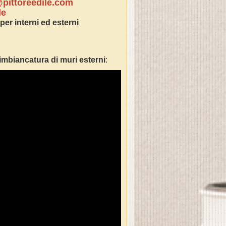
pittoreedile.com
le
per interni ed esterni
imbianc
atura di muri esterni
: