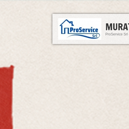
MURA
ProService Srl 