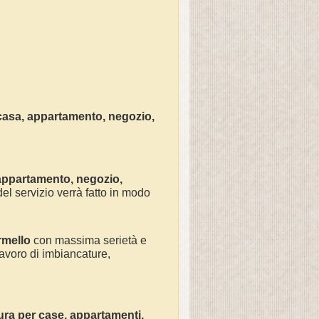
casa
, appartamento, negozio,
 appartamento, negozio,
el servizio verrà fatto in modo
rmello
con massima serietà e
avoro di
imbiancature,
ura
per
case, appartamenti,