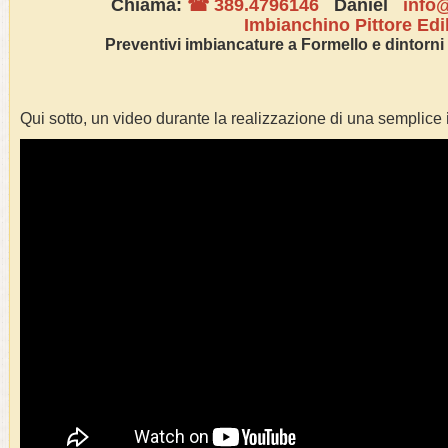
Chiama:
☎ 389.4796146
Daniel
info@
Imbianchino Pittore Edi
Preventivi
imbianc
ature a
Formello
e dintorni 
Qui sotto, un video durante la realizzazione di una semplice