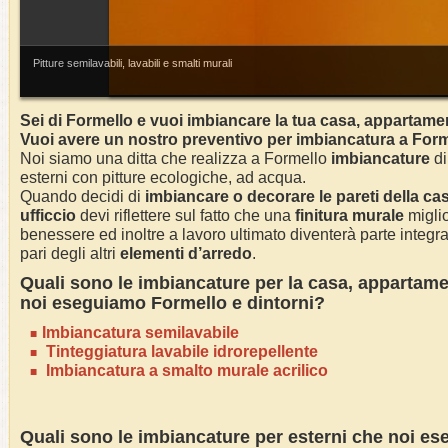
Pitture semilavabili, lavabili e smalti murali
Sei di
Formello
e vuoi imbiancare la tua casa, appartamen
Vuoi avere un nostro preventivo per imbiancatura a
Form
Noi siamo una ditta che realizza a
Formello
imbiancature
di
esterni con pitture ecologiche, ad acqua.
Quando decidi di
imbianc
are o decorare le pareti della ca
ufficcio
devi riflettere sul fatto che una
finitura murale
miglio
benessere ed inoltre a lavoro ultimato diventerà parte integra
pari degli altri
elementi d’arredo
.
Quali sono le
imbianc
ature per la casa
, appartame
noi eseguiamo
Formello
e dintorni?
Imbianc
atura semilavabile
Tinteggiatura lavabile idrorepellente
Imbiancatura a smalto murale acrilico
Quali sono le
imbianc
ature per esterni che noi e