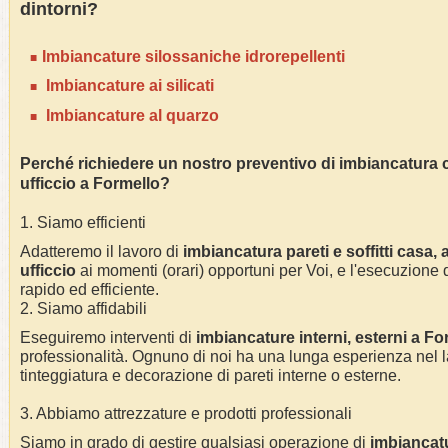
dintorni?
I
mbianc
ature silossaniche idrorepellenti
Imbianc
ature ai silicati
Imbianc
ature al quarzo
Perché richiedere un nostro preventivo di
imbianc
atura 
ufficcio
a Formello?
1. Siamo efficienti
Adatteremo il lavoro di
imbianc
atura pareti e soffitti casa
,
ufficcio
ai momenti (orari) opportuni per Voi, e l'esecuzione d
rapido ed efficiente.
2. Siamo affidabili
Eseguiremo interventi di
imbianc
ature interni, esterni a
Fo
professionalità.
Ognuno di noi ha una lunga esperienza nel l
tinteggiatura e decorazione di pareti interne o esterne
.
3. Abbiamo attrezzature e prodotti professionali
Siamo in grado di gestire qualsiasi operazione di
imbianc
at