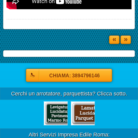
«
»
CHIAMA: 3894796146
Cerchi un arrotatore, parquettista? Clicca sotto.
Altri Servizi Impresa Edile Roma: