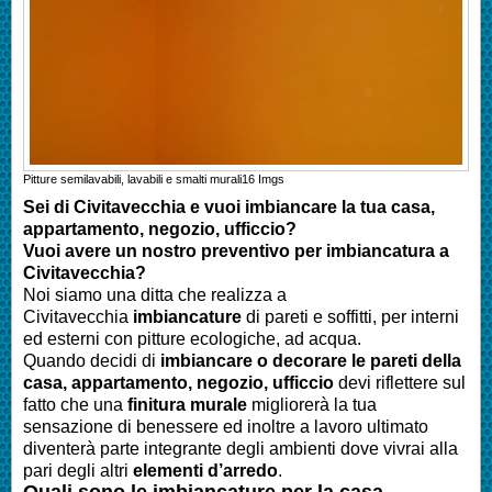
Pitture semilavabili, lavabili e smalti murali
16
Imgs
Sei di
Civitavecchia
e vuoi imbiancare la tua casa,
appartamento, negozio, ufficcio?
Vuoi avere un nostro preventivo per imbiancatura a
Civitavecchia?
Noi siamo una ditta che realizza a
Civitavecchia
imbiancature
di pareti e soffitti, per interni
ed esterni con pitture ecologiche, ad acqua.
Quando decidi di
imbianc
are o decorare le pareti della
casa
, appartamento, negozio, ufficcio
devi riflettere sul
fatto che una
finitura murale
migliorerà la tua
sensazione di benessere ed inoltre a lavoro ultimato
diventerà parte integrante degli ambienti dove vivrai alla
pari degli altri
elementi d’arredo
.
Quali sono le
imbianc
ature per la casa
,