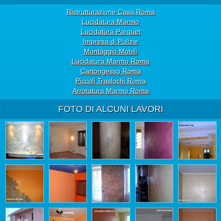
Ristrutturazione Casa Roma
Lucidatura Marmo
Lucidatura Parquet
Impresa di Pulizie
Montaggio Mobili
Lucidatura Marmo Roma
Cartongesso Roma
Piccoli Traslochi Roma
Arrotatura Marmo Roma
FOTO DI ALCUNI LAVORI