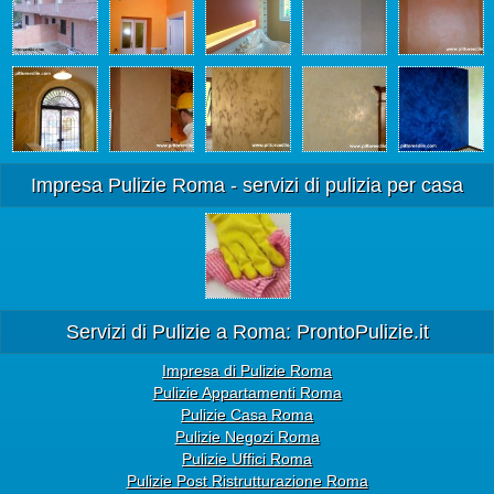
Impresa Pulizie Roma - servizi di pulizia per casa
Servizi di Pulizie a Roma: ProntoPulizie.it
Impresa di Pulizie Roma
Pulizie Appartamenti Roma
Pulizie Casa Roma
Pulizie Negozi Roma
Pulizie Uffici Roma
Pulizie Post Ristrutturazione Roma