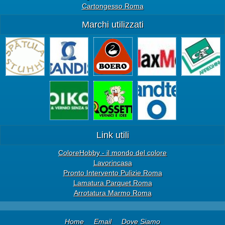
Cartongesso Roma
Marchi utilizzati
Link utili
ColoreHobby - il mondo del colore
Lavorincasa
Pronto Intervento Pulizie Roma
Lamatura Parquet Roma
Arrotatura Marmo Roma
Home
Email
Dove Siamo