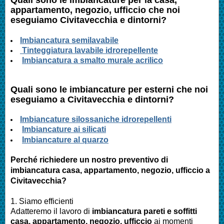
appartamento, negozio, ufficcio
che noi
eseguiamo Civitavecchia e dintorni?
Imbianc
atura semilavabile
Tinteggiatura lavabile idrorepellente
Imbiancatura a smalto murale acrilico
Quali sono le
imbianc
ature per esterni che noi
eseguiamo a Civitavecchia e dintorni?
I
mbianc
ature silossaniche idrorepellenti
Imbianc
ature ai silicati
Imbianc
ature al quarzo
Perché richiedere un nostro preventivo di
imbianc
atura casa
, appartamento, negozio, ufficcio
a
Civitavecchia?
1. Siamo efficienti
Adatteremo il lavoro di
imbianc
atura pareti e soffitti
casa
, appartamento, negozio, ufficcio
ai momenti