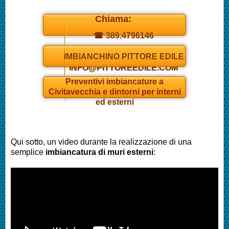
Chiama:
☎ 389.4796146
Daniel
IMBIANCHINO PITTORE EDILE
INFO@PITTOREEDILE.COM
Preventivi
imbianc
ature a
Civitavecchia e dintorni per interni
ed esterni
Qui sotto, un video durante la realizzazione di una
semplice
imbianc
atura di muri esterni
: