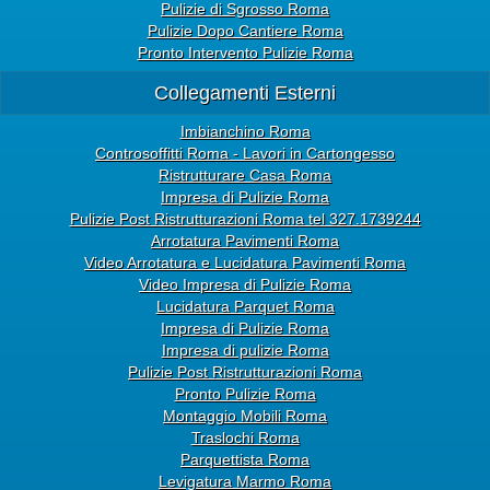
Pulizie di Sgrosso Roma
Pulizie Dopo Cantiere Roma
Pronto Intervento Pulizie Roma
Collegamenti Esterni
Imbianchino Roma
Controsoffitti Roma - Lavori in Cartongesso
Ristrutturare Casa Roma
Impresa di Pulizie Roma
Pulizie Post Ristrutturazioni Roma tel 327.1739244
Arrotatura Pavimenti Roma
Video Arrotatura e Lucidatura Pavimenti Roma
Video Impresa di Pulizie Roma
Lucidatura Parquet Roma
Impresa di Pulizie Roma
Impresa di pulizie Roma
Pulizie Post Ristrutturazioni Roma
Pronto Pulizie Roma
Montaggio Mobili Roma
Traslochi Roma
Parquettista Roma
Levigatura Marmo Roma