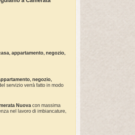
seguiamo a
Camerata
casa
, appartamento, negozio,
 appartamento, negozio,
el servizio verrà fatto in modo
merata Nuova
con massima
nza nel lavoro di
imbiancature,