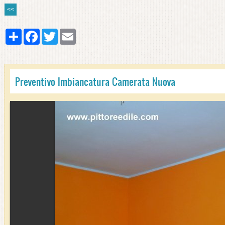
<<
Share
Facebook
Twitter
Email
Preventivo Imbiancatura Camerata Nuova