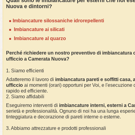
Quali sono le
imbianc
ature per esterni che noi e
Nuova
e dintorni?
I
mbianc
ature silossaniche idrorepellenti
Imbianc
ature ai silicati
Imbianc
ature al quarzo
Perché richiedere un nostro preventivo di
imbianc
atura 
ufficcio
a
Camerata Nuova
?
1. Siamo efficienti
Adatteremo il lavoro di
imbianc
atura pareti e soffitti casa
,
ufficcio
ai momenti (orari) opportuni per Voi, e l'esecuzione d
rapido ed efficiente.
2. Siamo affidabili
Eseguiremo interventi di
imbianc
ature interni, esterni a
Ca
serietà e professionalità.
Ognuno di noi ha una lunga esperie
tinteggiatura e decorazione di pareti interne o esterne
.
3. Abbiamo attrezzature e prodotti professionali