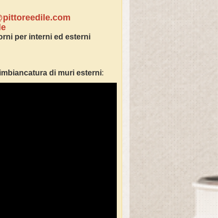
pittoreedile.com
le
rni per interni ed esterni
imbianc
atura di muri esterni
: