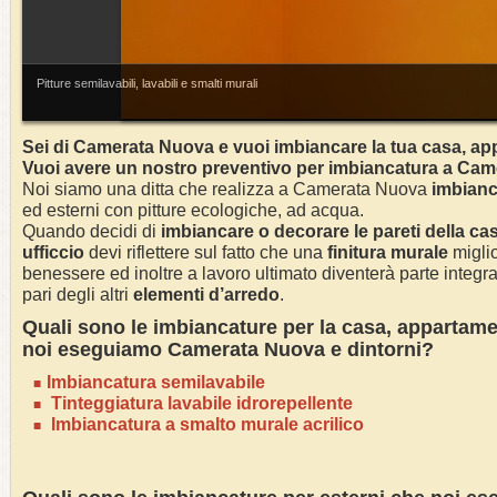
Pitture semilavabili, lavabili e smalti murali
Sei di
Camerata Nuova
e vuoi imbiancare la tua casa, ap
Vuoi avere un nostro preventivo per imbiancatura a Ca
Noi siamo una ditta che realizza a
Camerata Nuova
imbianc
ed esterni con pitture ecologiche, ad acqua.
Quando decidi di
imbianc
are o decorare le pareti della ca
ufficcio
devi riflettere sul fatto che una
finitura murale
miglio
benessere ed inoltre a lavoro ultimato diventerà parte integra
pari degli altri
elementi d’arredo
.
Quali sono le
imbianc
ature per la casa
, appartame
noi eseguiamo
Camerata Nuova
e dintorni?
Imbianc
atura semilavabile
Tinteggiatura lavabile idrorepellente
Imbiancatura a smalto murale acrilico