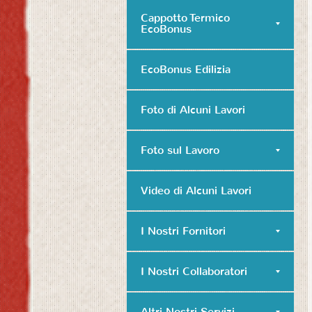
Cappotto Termico
EcoBonus
EcoBonus Edilizia
Foto di Alcuni Lavori
Foto sul Lavoro
Video di Alcuni Lavori
I Nostri Fornitori
I Nostri Collaboratori
Altri Nostri Servizi