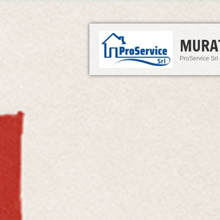
MURA
ProService Srl 