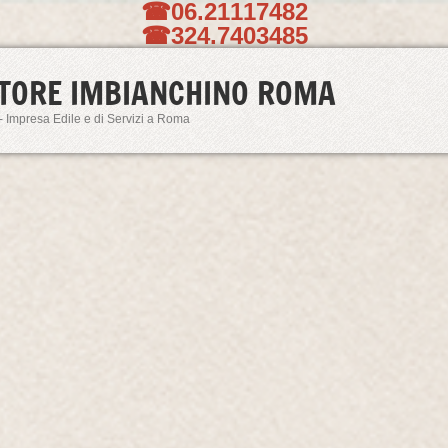
☎06.21117482
☎324.7403485
TORE IMBIANCHINO ROMA
- Impresa Edile e di Servizi a Roma