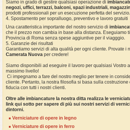
Siamo in grado di gestire qualsiasi operazione di
imbianc
at
negozi, uffici, terrazzi, balconi, spazi industriali, magazzin
prodotti professionali per un esecuzione perfetta del servizio
4. Spostamento per sopralluogo, preventivo e lavoro gratuiti
Una caratteristica importante del nostro servizio di
imbianc
a
che il prezzo non cambia in base alla distanza. Eseguiamo
t
Provincia di Roma
senza spese aggiuntive per il viagggio.
5. Garanzie dei risultati
Garantiamo servizi di alta qualità per ogni cliente. Provate i n
Camerata Nuova
per credere!
Siamo disponibili ad eseguire il lavoro per qualsiasi Vostro
massimo livello!
Ci impegnamo a fare del nostro meglio per tenere in conside
cliente. Pertanto, la nostra filosofia si basa sulla costruzione
fiducia con tutti i nostri clienti.
Oltre alle
imbianc
ature la nostra ditta realizza le vernicia
link qui sotto per sapere di più sui nostri servizi di verni
dintorni.
Verniciature di opere in legno
Verniciature di opere in ferro