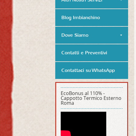
Blog Imbianchino
Dove Siamo
Contatti e Preventivi
Contattaci su WhatsApp
EcoBonus al 110% -
Cappotto Termico Esterno
Roma