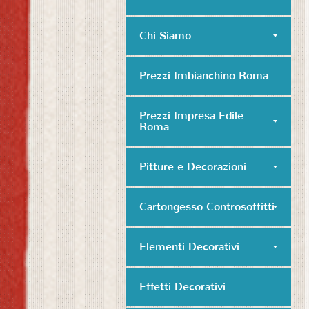
Chi Siamo
Prezzi Imbianchino Roma
Prezzi Impresa Edile
Roma
Pitture e Decorazioni
Cartongesso Controsoffitti
Elementi Decorativi
Effetti Decorativi