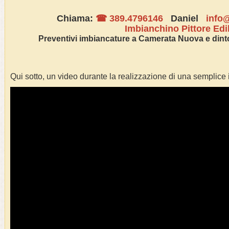
Chiama:
☎ 389.4796146
Daniel
info@
Imbianchino Pittore Edi
Preventivi
imbianc
ature a
Camerata Nuova
e dinto
Qui sotto, un video durante la realizzazione di una semplice