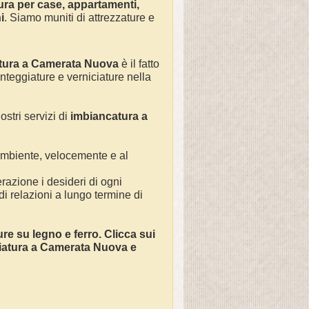
ura
per
case, appartamenti,
i
. Siamo muniti di attrezzature e
.
tura a
Camerata Nuova
è il fatto
integgiature e verniciature nella
ostri servizi di
imbianc
atura a
 ambiente, velocemente e al
razione i desideri di ogni
 di relazioni a lungo termine di
ture su legno e ferro. Clicca sui
ciatura a
Camerata Nuova
e