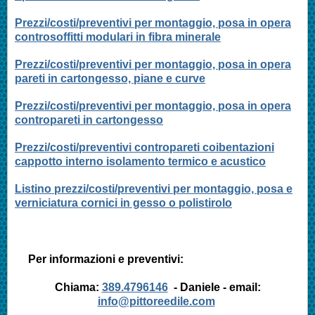
Prezzi/costi/preventivi per montaggio, posa in opera
controsoffitti modulari in fibra minerale
Prezzi/costi/preventivi per montaggio, posa in opera
pareti in cartongesso, piane e curve
Prezzi/costi/preventivi per montaggio, posa in opera
contropareti in cartongesso
Prezzi/costi/preventivi contropareti coibentazioni
cappotto interno isolamento termico e acustico
Listino prezzi/costi/preventivi per montaggio, posa e
verniciatura cornici in gesso o polistirolo
Per informazioni e preventivi:
Chiama:
389.4796146
- Daniele - email:
info@pittoreedile.com