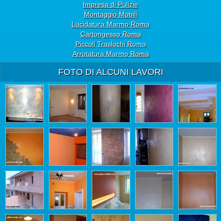
Impresa di Pulizie
Montaggio Mobili
Lucidatura Marmo Roma
Cartongesso Roma
Piccoli Traslochi Roma
Arrotatura Marmo Roma
FOTO DI ALCUNI LAVORI