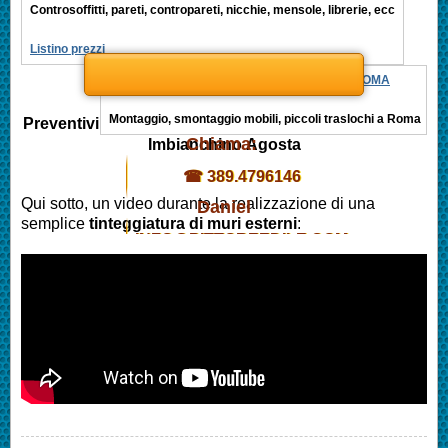
Controsoffitti, pareti, contropareti, nicchie, mensole, librerie, ecc
Listino prezzi
MONTAGGIO MOBILI, PICCOLI TRASLOCHI ROMA
Montaggio, smontaggio mobili, piccoli traslochi a Roma
Preventivi
Chiama:
Imbianchino
Agosta
☎ 389.4796146
Qui sotto, un video durante la realizzazione di una
Daniel
semplice
tinteggiatura di muri esterni
:
INFO@PITTOREEDILE.COM