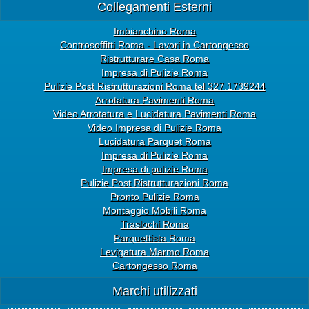
Collegamenti Esterni
Imbianchino Roma
Controsoffitti Roma - Lavori in Cartongesso
Ristrutturare Casa Roma
Impresa di Pulizie Roma
Pulizie Post Ristrutturazioni Roma tel 327.1739244
Arrotatura Pavimenti Roma
Video Arrotatura e Lucidatura Pavimenti Roma
Video Impresa di Pulizie Roma
Lucidatura Parquet Roma
Impresa di Pulizie Roma
Impresa di pulizie Roma
Pulizie Post Ristrutturazioni Roma
Pronto Pulizie Roma
Montaggio Mobili Roma
Traslochi Roma
Parquettista Roma
Levigatura Marmo Roma
Cartongesso Roma
Marchi utilizzati