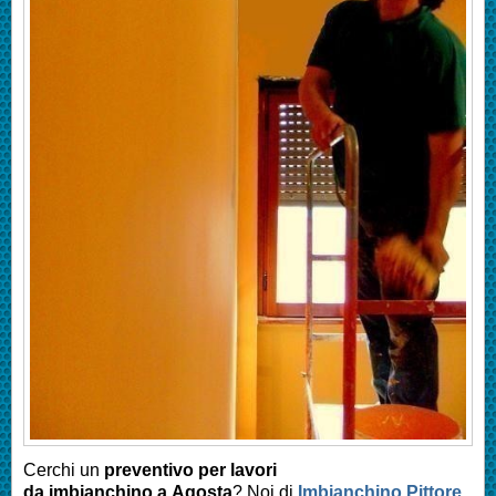
Cerchi un
preventivo per lavori
da imbianchino a
Agosta
? Noi di
Imbianchino Pittore