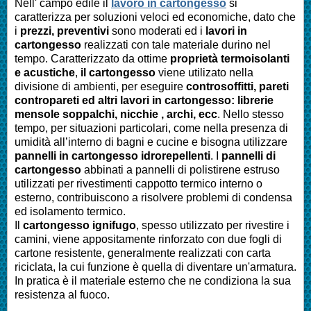
Nell' campo edile il
lavoro in cartongesso
si
caratterizza per soluzioni veloci ed economiche, dato che
i
prezzi, preventivi
sono moderati ed i
lavori in
cartongesso
realizzati con tale materiale durino nel
tempo. Caratterizzato da ottime
proprietà termoisolanti
e acustiche
,
il cartongesso
viene utilizato nella
divisione di ambienti, per eseguire
controsoffitti, pareti
contropareti ed altri lavori in cartongesso: librerie
mensole soppalchi, nicchie , archi, ecc
. Nello stesso
tempo, per situazioni particolari, come nella presenza di
umidità all’interno di bagni e cucine e bisogna utilizzare
pannelli in cartongesso idrorepellenti
. I
pannelli di
cartongesso
abbinati a pannelli di polistirene estruso
utilizzati per rivestimenti cappotto termico interno o
esterno, contribuiscono a risolvere problemi di condensa
ed isolamento termico.
Il
cartongesso ignifugo
, spesso utilizzato per rivestire i
camini, viene appositamente rinforzato con due fogli di
cartone resistente, generalmente realizzati con carta
riciclata, la cui funzione è quella di diventare un'armatura.
In pratica è il materiale esterno che ne condiziona la sua
resistenza al fuoco.