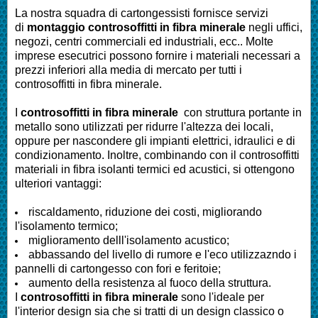
La nostra squadra di cartongessisti fornisce servizi
di
montaggio controsoffitti in fibra minerale
negli uffici,
negozi, centri commerciali ed industriali, ecc.. Molte
imprese esecutrici possono fornire i materiali necessari a
prezzi inferiori alla media di mercato per tutti i
controsoffitti in fibra minerale.
I
controsoffitti in fibra minerale
con struttura portante in
metallo sono utilizzati per ridurre l'altezza dei locali,
oppure per nascondere gli impianti elettrici, idraulici e di
condizionamento. Inoltre, combinando con il controsoffitti
materiali in fibra isolanti termici ed acustici, si ottengono
ulteriori vantaggi:
riscaldamento, riduzione dei costi, migliorando
l'isolamento termico;
miglioramento delll'isolamento acustico;
abbassando del livello di rumore e l'eco utilizzazndo i
pannelli di cartongesso con fori e feritoie;
aumento della resistenza al fuoco della struttura.
I
controsoffitti in fibra minerale
sono l'ideale per
l'interior design sia che si tratti di un design classico o