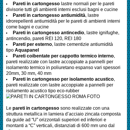
Pareti in cartongesso
lastre normali per le pareti
divisorie tutti gli ambienti interni esclusi bagni e cucine
Pareti
in cartongesso antiumidità
, lastre
idrorepellenti antiumidità per le pareti di ambienti interni
come bagni e cucine
Pareti
in cartongesso antincedio
, lastre ignifughe,
antincendio, pareti REI 120, REI 180
Pareti
per esterno
, lastre cementizie antiumidità
tipo
Aquapanel
Pareti
coibentate per cappotto termico interno
,
pareti realizzate con lastre accoppiate a pannelli per
isolamento termico in poliuretano espanso vari spessori
20mm, 30 mm, 40 mm
Pareti
in cartongesso per isolamento acustico
,
pareti realizzate con lastre accoppiate a pannelli per
isolamento acustico tipo eco-rubber
Le
pareti in cartongesso
sono realizzate con una
struttura metallica in lamiera d’acciaio zincata composta
da guide ad “U” orizzontali superiori ed inferiori e
montanti a “C” verticali, distanziati di 600 mm uno dal