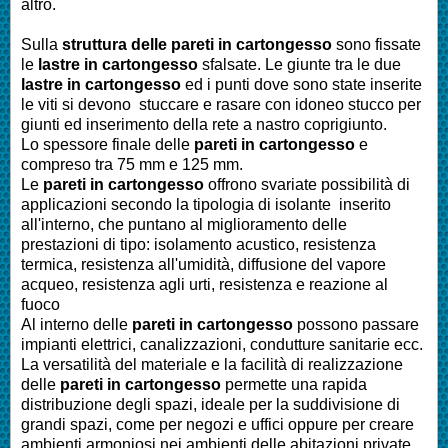
altro.
Sulla
struttura delle pareti in cartongesso
sono fissate
le
lastre in cartongesso
sfalsate. Le giunte tra le due
lastre in cartongesso
ed i punti dove sono state inserite
le viti si devono stuccare e rasare con idoneo stucco per
giunti ed inserimento della rete a nastro coprigiunto.
Lo spessore finale delle
pareti in cartongesso
e
compreso tra 75 mm e 125 mm.
Le
pareti in cartongesso
offrono svariate possibilità di
applicazioni secondo la tipologia di isolante inserito
all'interno, che puntano al miglioramento delle
prestazioni di tipo: isolamento acustico, resistenza
termica, resistenza all'umidità, diffusione del vapore
acqueo, resistenza agli urti, resistenza e reazione al
fuoco
Al interno delle
pareti in cartongesso
possono passare
impianti elettrici, canalizzazioni, condutture sanitarie ecc.
La versatilità del materiale e la facilità di realizzazione
delle
pareti in cartongesso
permette una rapida
distribuzione degli spazi, ideale per la suddivisione di
grandi spazi, come per negozi e uffici oppure per creare
ambienti armoniosi nei ambienti delle abitazioni private.