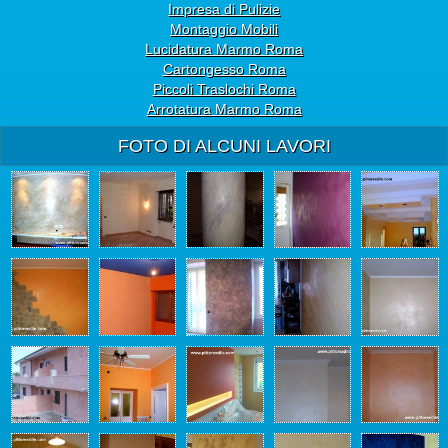
Impresa di Pulizie
Montaggio Mobili
Lucidatura Marmo Roma
Cartongesso Roma
Piccoli Traslochi Roma
Arrotatura Marmo Roma
FOTO DI ALCUNI LAVORI