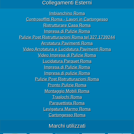
Collegamenti Esterni
Imbianchino Roma
Controsoffitti Roma - Lavori in Cartongesso
Ristrutturare Casa Roma
Impresa di Pulizie Roma
Pulizie Post Ristrutturazioni Roma tel 327.1739244
Arrotatura Pavimenti Roma
Video Arrotatura e Lucidatura Pavimenti Roma
Video Impresa di Pulizie Roma
Lucidatura Parquet Roma
Impresa di Pulizie Roma
Impresa di pulizie Roma
Pulizie Post Ristrutturazioni Roma
Pronto Pulizie Roma
Montaggio Mobili Roma
Traslochi Roma
Parquettista Roma
Levigatura Marmo Roma
Cartongesso Roma
Marchi utilizzati