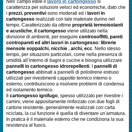
Nell' campo edile il
lavoro in cartongesso
si
caratterizza per soluzioni veloci ed economiche, dato che
i
prezzi, preventivi
sono moderati ed i
lavori in
cartongesso
realizzati con tale materiale durino nel
tempo. Caratterizzato da ottime
proprietà termoisolanti
e acustiche
,
il cartongesso
viene utilizato nella
divisione di ambienti, per eseguire
controsoffitti, pareti
contropareti ed altri lavori in cartongesso: librerie
mensole soppalchi, nicchie , archi, ecc
. Nello stesso
tempo, per situazioni particolari, come nella presenza di
umidità all’interno di bagni e cucine e bisogna utilizzare
pannelli in cartongesso idrorepellenti
. I
pannelli di
cartongesso
abbinati a pannelli di polistirene estruso
utilizzati per rivestimenti cappotto termico interno o
esterno, contribuiscono a risolvere problemi di condensa
ed isolamento termico.
Il
cartongesso ignifugo
, spesso utilizzato per rivestire i
camini, viene appositamente rinforzato con due fogli di
cartone resistente, generalmente realizzati con carta
riciclata, la cui funzione è quella di diventare un'armatura.
In pratica è il materiale esterno che ne condiziona la sua
resistenza al fuoco.