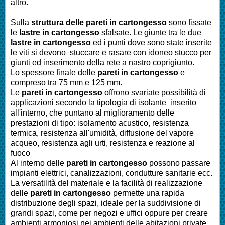
altro.
Sulla
struttura delle pareti in cartongesso
sono fissate
le
lastre in cartongesso
sfalsate. Le giunte tra le due
lastre in cartongesso
ed i punti dove sono state inserite
le viti si devono stuccare e rasare con idoneo stucco per
giunti ed inserimento della rete a nastro coprigiunto.
Lo spessore finale delle
pareti in cartongesso
e
compreso tra 75 mm e 125 mm.
Le
pareti in cartongesso
offrono svariate possibilità di
applicazioni secondo la tipologia di isolante inserito
all'interno, che puntano al miglioramento delle
prestazioni di tipo: isolamento acustico, resistenza
termica, resistenza all'umidità, diffusione del vapore
acqueo, resistenza agli urti, resistenza e reazione al
fuoco
Al interno delle
pareti in cartongesso
possono passare
impianti elettrici, canalizzazioni, condutture sanitarie ecc.
La versatilità del materiale e la facilità di realizzazione
delle
pareti in cartongesso
permette una rapida
distribuzione degli spazi, ideale per la suddivisione di
grandi spazi, come per negozi e uffici oppure per creare
ambienti armoniosi nei ambienti delle abitazioni private.