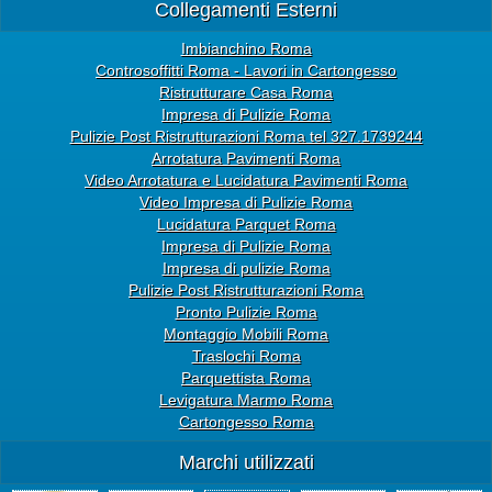
Collegamenti Esterni
Imbianchino Roma
Controsoffitti Roma - Lavori in Cartongesso
Ristrutturare Casa Roma
Impresa di Pulizie Roma
Pulizie Post Ristrutturazioni Roma tel 327.1739244
Arrotatura Pavimenti Roma
Video Arrotatura e Lucidatura Pavimenti Roma
Video Impresa di Pulizie Roma
Lucidatura Parquet Roma
Impresa di Pulizie Roma
Impresa di pulizie Roma
Pulizie Post Ristrutturazioni Roma
Pronto Pulizie Roma
Montaggio Mobili Roma
Traslochi Roma
Parquettista Roma
Levigatura Marmo Roma
Cartongesso Roma
Marchi utilizzati