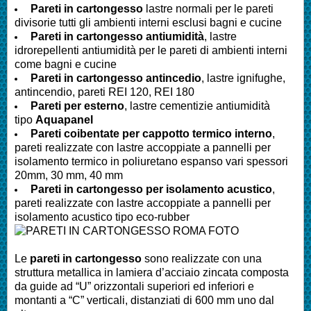
Pareti in cartongesso
lastre normali per le pareti
divisorie tutti gli ambienti interni esclusi bagni e cucine
Pareti
in cartongesso antiumidità
, lastre
idrorepellenti antiumidità per le pareti di ambienti interni
come bagni e cucine
Pareti
in cartongesso antincedio
, lastre ignifughe,
antincendio, pareti REI 120, REI 180
Pareti
per esterno
, lastre cementizie antiumidità
tipo
Aquapanel
Pareti
coibentate per cappotto termico interno
,
pareti realizzate con lastre accoppiate a pannelli per
isolamento termico in poliuretano espanso vari spessori
20mm, 30 mm, 40 mm
Pareti
in cartongesso per isolamento acustico
,
pareti realizzate con lastre accoppiate a pannelli per
isolamento acustico tipo eco-rubber
Le
pareti in cartongesso
sono realizzate con una
struttura metallica in lamiera d’acciaio zincata composta
da guide ad “U” orizzontali superiori ed inferiori e
montanti a “C” verticali, distanziati di 600 mm uno dal