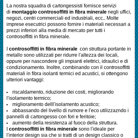
La nostra squadra di cartongessisti fornisce servizi
di
montaggio controsoffitti in fibra minerale
negli uffici,
negozi, centri commerciali ed industriali, ecc.. Molte
imprese esecutrici possono fornire i materiali necessari a
prezzi inferiori alla media di mercato per tutti i
controsoffitti in fibra minerale.
I
controsoffitti in fibra minerale
con struttura portante in
metallo sono utilizzati per ridurre l'altezza dei locali,
oppure per nascondere gli impianti elettrici, idraulici e di
condizionamento. Inoltre, combinando con il controsoffitti
materiali in fibra isolanti termici ed acustici, si ottengono
ulteriori vantaggi:
riscaldamento, riduzione dei costi, migliorando
l'isolamento termico;
miglioramento delll'isolamento acustico;
abbassando del livello di rumore e l'eco utilizzazndo i
pannelli di cartongesso con fori e feritoie;
aumento della resistenza al fuoco della struttura.
I
controsoffitti in fibra minerale
sono l'ideale per
l'interior design sia che si tratti di un design classico o