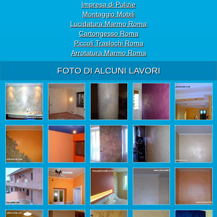
Impresa di Pulizie
Montaggio Mobili
Lucidatura Marmo Roma
Cartongesso Roma
Piccoli Traslochi Roma
Arrotatura Marmo Roma
FOTO DI ALCUNI LAVORI