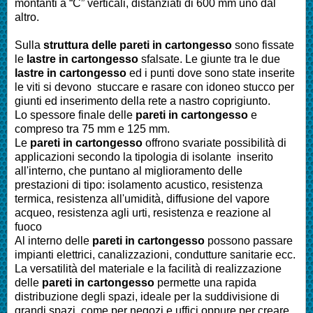
montanti a “C” verticali, distanziati di 600 mm uno dal
altro.
Sulla
struttura delle pareti in cartongesso
sono fissate
le
lastre in cartongesso
sfalsate. Le giunte tra le due
lastre in cartongesso
ed i punti dove sono state inserite
le viti si devono stuccare e rasare con idoneo stucco per
giunti ed inserimento della rete a nastro coprigiunto.
Lo spessore finale delle
pareti in cartongesso
e
compreso tra 75 mm e 125 mm.
Le
pareti in cartongesso
offrono svariate possibilità di
applicazioni secondo la tipologia di isolante inserito
all'interno, che puntano al miglioramento delle
prestazioni di tipo: isolamento acustico, resistenza
termica, resistenza all'umidità, diffusione del vapore
acqueo, resistenza agli urti, resistenza e reazione al
fuoco
Al interno delle
pareti in cartongesso
possono passare
impianti elettrici, canalizzazioni, condutture sanitarie ecc.
La versatilità del materiale e la facilità di realizzazione
delle
pareti in cartongesso
permette una rapida
distribuzione degli spazi, ideale per la suddivisione di
grandi spazi, come per negozi e uffici oppure per creare