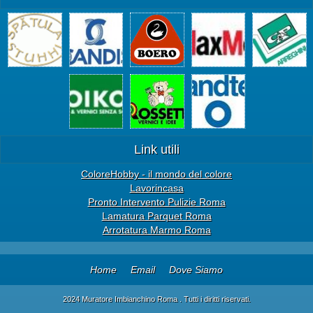
Link utili
ColoreHobby - il mondo del colore
Lavorincasa
Pronto Intervento Pulizie Roma
Lamatura Parquet Roma
Arrotatura Marmo Roma
Home
Email
Dove Siamo
2024 Muratore Imbianchino Roma . Tutti i diritti riservati.