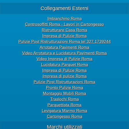
Collegamenti Esterni
Imbianchino Roma
Controsoffitti Roma - Lavori in Cartongesso
Ristrutturare Casa Roma
Impresa di Pulizie Roma
Pulizie Post Ristrutturazioni Roma tel 327.1739244
Arrotatura Pavimenti Roma
Video Arrotatura e Lucidatura Pavimenti Roma
Video Impresa di Pulizie Roma
Lucidatura Parquet Roma
Impresa di Pulizie Roma
Impresa di pulizie Roma
Pulizie Post Ristrutturazioni Roma
Pronto Pulizie Roma
Montaggio Mobili Roma
Traslochi Roma
Parquettista Roma
Levigatura Marmo Roma
Cartongesso Roma
Marchi utilizzati