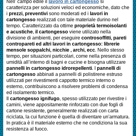
Nell' campo edile il
lavoro in cartongesso
si
caratterizza per soluzioni veloci ed economiche, dato che
i
prezzi, preventivi
sono moderati ed i
lavori in
cartongesso
realizzati con tale materiale durino nel
tempo. Caratterizzato da ottime
proprietà termoisolanti
e acustiche
,
il cartongesso
viene utilizato nella
divisione di ambienti, per eseguire
controsoffitti, pareti
contropareti ed altri lavori in cartongesso: librerie
mensole soppalchi, nicchie , archi, ecc
. Nello stesso
tempo, per situazioni particolari, come nella presenza di
umidità all’interno di bagni e cucine e bisogna utilizzare
pannelli in cartongesso idrorepellenti
. I
pannelli di
cartongesso
abbinati a pannelli di polistirene estruso
utilizzati per rivestimenti cappotto termico interno o
esterno, contribuiscono a risolvere problemi di condensa
ed isolamento termico.
Il
cartongesso ignifugo
, spesso utilizzato per rivestire i
camini, viene appositamente rinforzato con due fogli di
cartone resistente, generalmente realizzati con carta
riciclata, la cui funzione è quella di diventare un'armatura.
In pratica è il materiale esterno che ne condiziona la sua
resistenza al fuoco.