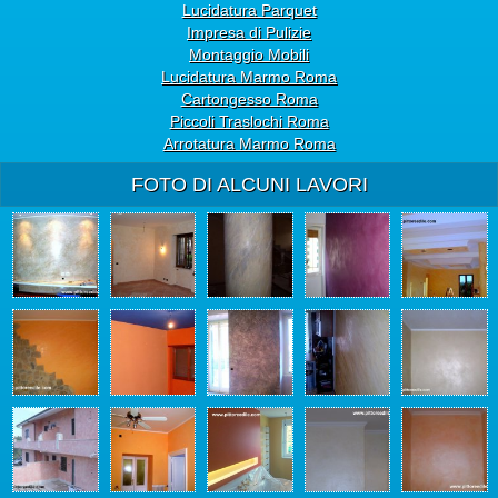
Lucidatura Parquet
Impresa di Pulizie
Montaggio Mobili
Lucidatura Marmo Roma
Cartongesso Roma
Piccoli Traslochi Roma
Arrotatura Marmo Roma
FOTO DI ALCUNI LAVORI