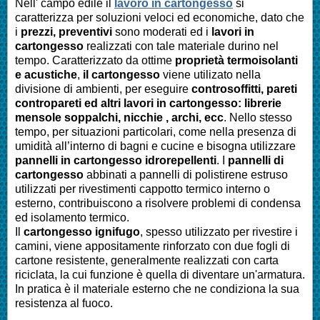
Nell' campo edile il
lavoro in cartongesso
si
caratterizza per soluzioni veloci ed economiche, dato che
i
prezzi, preventivi
sono moderati ed i
lavori in
cartongesso
realizzati con tale materiale durino nel
tempo. Caratterizzato da ottime
proprietà termoisolanti
e acustiche
,
il cartongesso
viene utilizato nella
divisione di ambienti, per eseguire
controsoffitti, pareti
contropareti ed altri lavori in cartongesso: librerie
mensole soppalchi, nicchie , archi, ecc
. Nello stesso
tempo, per situazioni particolari, come nella presenza di
umidità all’interno di bagni e cucine e bisogna utilizzare
pannelli in cartongesso idrorepellenti
. I
pannelli di
cartongesso
abbinati a pannelli di polistirene estruso
utilizzati per rivestimenti cappotto termico interno o
esterno, contribuiscono a risolvere problemi di condensa
ed isolamento termico.
Il
cartongesso ignifugo
, spesso utilizzato per rivestire i
camini, viene appositamente rinforzato con due fogli di
cartone resistente, generalmente realizzati con carta
riciclata, la cui funzione è quella di diventare un'armatura.
In pratica è il materiale esterno che ne condiziona la sua
resistenza al fuoco.