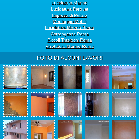
Lucidatura Marmo
Lucidatura Parquet
Impresa di Pulizie
Montaggio Mobili
Lucidatura Marmo Roma
Cartongesso Roma
Piccoli Traslochi Roma
Arrotatura Marmo Roma
FOTO DI ALCUNI LAVORI