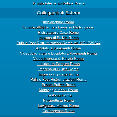
Pronto Intervento Pulizie Roma
Collegamenti Esterni
Imbianchino Roma
Controsoffitti Roma - Lavori in Cartongesso
Ristrutturare Casa Roma
Impresa di Pulizie Roma
Pulizie Post Ristrutturazioni Roma tel 327.1739244
Arrotatura Pavimenti Roma
Video Arrotatura e Lucidatura Pavimenti Roma
Video Impresa di Pulizie Roma
Lucidatura Parquet Roma
Impresa di Pulizie Roma
Impresa di pulizie Roma
Pulizie Post Ristrutturazioni Roma
Pronto Pulizie Roma
Montaggio Mobili Roma
Traslochi Roma
Parquettista Roma
Levigatura Marmo Roma
Cartongesso Roma