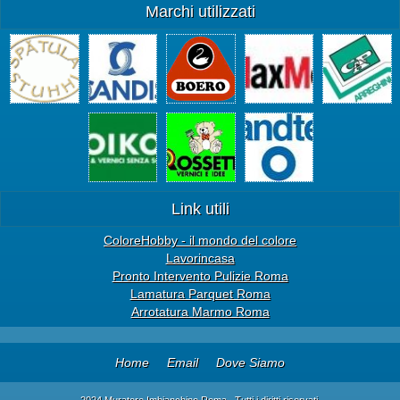
Marchi utilizzati
Link utili
ColoreHobby - il mondo del colore
Lavorincasa
Pronto Intervento Pulizie Roma
Lamatura Parquet Roma
Arrotatura Marmo Roma
Home
Email
Dove Siamo
2024 Muratore Imbianchino Roma . Tutti i diritti riservati.