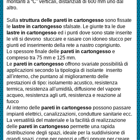
montanti a “C” verticali, distanziati di 600 mm uno dal
altro.
Sulla
struttura delle pareti in cartongesso
sono fissate
le
lastre in cartongesso
sfalsate. Le giunte tra le due
lastre in cartongesso
ed i punti dove sono state inserite
le viti si devono stuccare e rasare con idoneo stucco per
giunti ed inserimento della rete a nastro coprigiunto.
Lo spessore finale delle
pareti in cartongesso
e
compreso tra 75 mm e 125 mm.
Le
pareti in cartongesso
offrono svariate possibilità di
applicazioni secondo la tipologia di isolante inserito
all'interno, che puntano al miglioramento delle
prestazioni di tipo: isolamento acustico, resistenza
termica, resistenza all'umidità, diffusione del vapore
acqueo, resistenza agli urti, resistenza e reazione al
fuoco
Al interno delle
pareti in cartongesso
possono passare
impianti elettrici, canalizzazioni, condutture sanitarie ecc.
La versatilità del materiale e la facilità di realizzazione
delle
pareti in cartongesso
permette una rapida
distribuzione degli spazi, ideale per la suddivisione di
grandi spazi, come per negozi e uffici oppure per creare