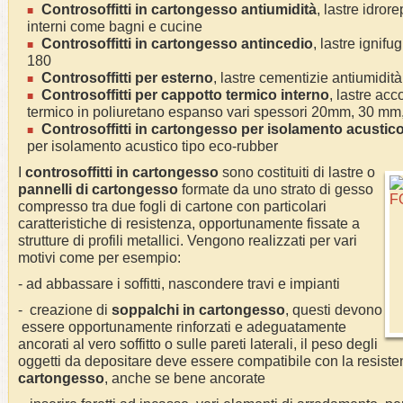
Controsoffitti in cartongesso antiumidità
, lastre idror
interni come bagni e cucine
Controsoffitti in cartongesso antincedio
, lastre ignif
180
Controsoffitti per esterno
, lastre cementizie antiumidità
Controsoffitti per cappotto termico interno
, lastre ac
termico in poliuretano espanso vari spessori 20mm, 30 m
Controsoffitti in cartongesso per isolamento acustic
per isolamento acustico tipo eco-rubber
I
controsoffitti in cartongesso
sono costituiti di lastre o
pannelli di cartongesso
formate da uno strato di gesso
compresso tra due fogli di cartone con particolari
caratteristiche di resistenza, opportunamente fissate a
strutture di profili metallici. Vengono realizzati per vari
motivi come per esempio:
- ad abbassare i soffitti, nascondere travi e impianti
- creazione di
soppalchi in cartongesso
, questi devono
essere opportunamente rinforzati e adeguatamente
ancorati al vero soffitto o sulle pareti laterali, il peso degli
oggetti da depositare deve essere compatibile con la resiste
cartongesso
, anche se bene ancorate