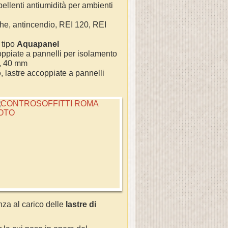
epellenti antiumidità per ambienti
ughe, antincendio, REI 120, REI
 tipo
Aquapanel
coppiate a pannelli per isolamento
m, 40 mm
o
, lastre accoppiate a pannelli
nza al carico delle
lastre di