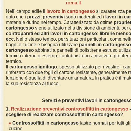
roma.it
Nell' campo edile il
lavoro in cartongesso
si caratterizza p
dato che i
prezzi, preventivi
sono moderati ed i
lavori in c
materiale durino nel tempo. Caratterizzato da ottime
proprie
cartongesso
viene utilizato nella divisione di ambienti, per
contropareti ed altri lavori in cartongesso: librerie menso
ecc
. Nello stesso tempo, per situazioni particolari, come nell
bagni e cucine e bisogna utilizzare
pannelli in cartongesso
cartongesso
abbinati a pannelli di polistirene estruso utiliz
termico interno o esterno, contribuiscono a risolvere proble
termico.
Il
cartongesso ignifugo
, spesso utilizzato per rivestire i c
rinforzato con due fogli di cartone resistente, generalmente rea
funzione è quella di diventare un'armatura. In pratica è il m
la sua resistenza al fuoco.
Servizi e preventivi lavori in cartongess
1.
Realizzazione preventivi controsoffitti in cartongesso
-
scegliere di realizzare controssoffitti in cartongesso?
Controssoffitti in cartongesso
lastre normali per tutti gl
cucine