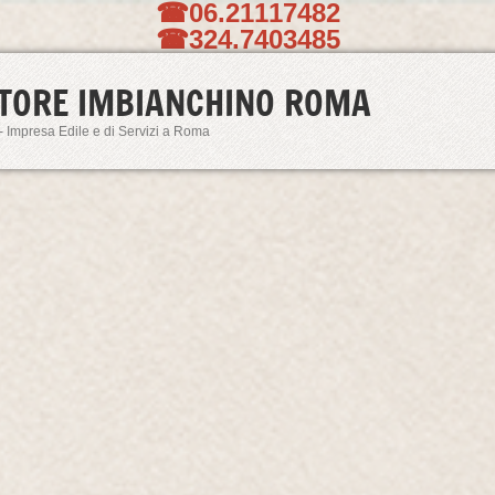
☎06.21117482
☎324.7403485
TORE IMBIANCHINO ROMA
- Impresa Edile e di Servizi a Roma