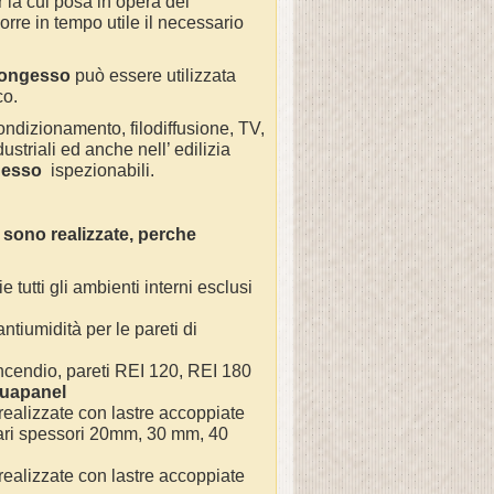
r la cui posa in opera del
re in tempo utile il necessario
rtongesso
può essere utilizzata
ico.
 condizionamento, filodiffusione, TV,
ustriali ed anche nell’ edilizia
ngesso
ispezionabili.
sono realizzate, perche
e tutti gli ambienti interni esclusi
 antiumidità per le pareti di
tincendio, pareti REI 120, REI 180
uapanel
 realizzate con lastre accoppiate
vari spessori 20mm, 30 mm, 40
 realizzate con lastre accoppiate