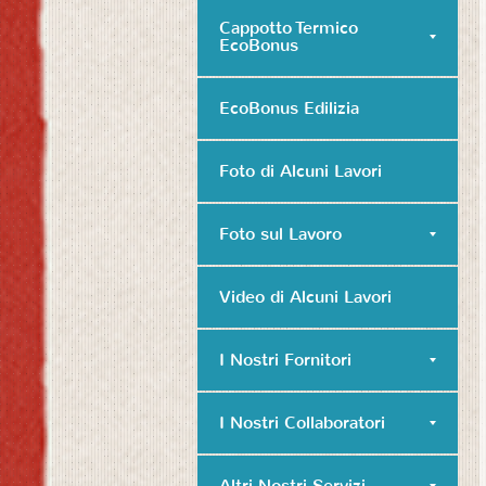
Cappotto Termico
EcoBonus
EcoBonus Edilizia
Foto di Alcuni Lavori
Foto sul Lavoro
Video di Alcuni Lavori
I Nostri Fornitori
I Nostri Collaboratori
Altri Nostri Servizi