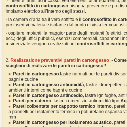
- inserire faretti ad incasso, veri elementi di arredamento, pe
controsoffitto in cartongesso
bisogna prevedere e predispor
impianto elettrico all’interno degli stessi.
- la camera d’aria tra il vero soffitto e il
controsoffitto in ca
per inserirvi materiale isolante dal punto di vista termoacust
- ospitare impianti, la maggior parte degli impianti (elettrici,
ecc.) degli uffici pubblici, esercizi commerciali, capannoni ind
residenziale vengono realizzati nei
controsoffitti in carto
2.
Realizzazione preventivi pareti in cartongesso
-
Come 
scegliere di realizzare le pareti in cartongesso?
Pareti in cartongesso
lastre normali per le pareti divisori
bagni e cucine
Pareti
in cartongesso antiumidità
, lastre idrorepellenti
ambienti interni come bagni e cucine
Pareti
in cartongesso antincedio
, lastre ignifughe, an
Pareti
per esterno
, lastre cementizie antiumidità tipo
Aq
Pareti
coibentate per cappotto termico interno
, pareti
a pannelli per isolamento termico in poliuretano espanso 
mm
Pareti
in cartongesso per isolamento acustico
, pareti