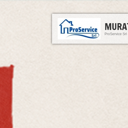
MURA
ProService Srl 