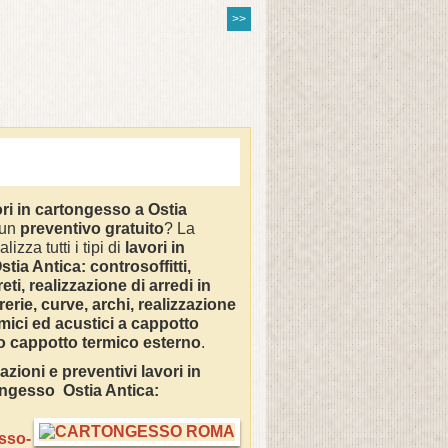
>>
ori in cartongesso a Ostia
 un
preventivo gratuito
? La
izza tutti i tipi di
lavori in
stia Antica:
controsoffitti,
eti, realizzazione di arredi in
erie, curve, archi, realizzazione
rmici ed acustici a cappotto
 o cappotto termico esterno
.
zioni e preventivi lavori in
ongesso
Ostia Antica
:
sso-