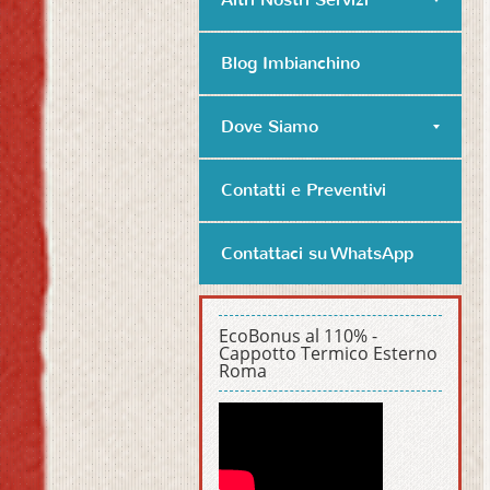
Blog Imbianchino
Dove Siamo
Contatti e Preventivi
Contattaci su WhatsApp
EcoBonus al 110% -
Cappotto Termico Esterno
Roma