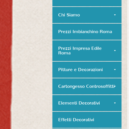
Chi Siamo
Prezzi Imbianchino Roma
Prezzi Impresa Edile
Roma
Pitture e Decorazioni
Cartongesso Controsoffitti
Elementi Decorativi
Effetti Decorativi