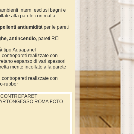
i ambienti interni esclusi bagni e
ollate alla parete con malta
pellenti antiumidità
per le pareti
ghe, antincendio
, pareti REI
tà
tipo Aquapanel
, contropareti realizzate con
uretano espanso di vari spessori
etta mente incollate alla parete
, contropareti realizzate con
co-rubber