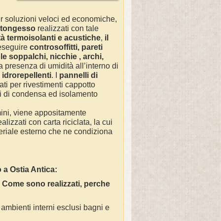
er soluzioni veloci ed economiche,
artongesso
realizzati con tale
tà termoisolanti e acustiche
,
il
 eseguire
controsoffitti, pareti
le soppalchi, nicchie , archi,
a presenza di umidità all’interno di
 idrorepellenti
. I
pannelli di
zati per rivestimenti cappotto
mi di condensa ed isolamento
amini, viene appositamente
lizzati con carta riciclata, la cui
ateriale esterno che ne condiziona
o a Ostia Antica:
 Come sono realizzati, perche
i ambienti interni esclusi bagni e