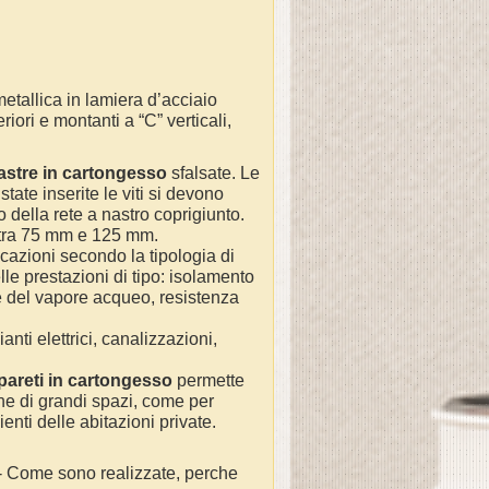
etallica in lamiera d’acciaio
iori e montanti a “C” verticali,
lastre in cartongesso
sfalsate. Le
tate inserite le viti si devono
 della rete a nastro coprigiunto.
tra 75 mm e 125 mm.
icazioni secondo la tipologia di
lle prestazioni di tipo: isolamento
ne del vapore acqueo, resistenza
ti elettrici, canalizzazioni,
pareti in cartongesso
permette
one di grandi spazi, come per
nti delle abitazioni private.
- Come sono realizzate, perche