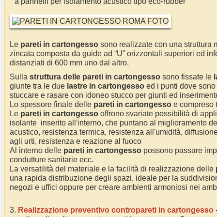
a pannelli per isolamento acustico tipo eco-rubber
Le
pareti in cartongesso
sono realizzate con una struttura m
zincata composta da guide ad “U” orizzontali superiori ed infer
distanziati di 600 mm uno dal altro.
Sulla
struttura delle pareti in cartongesso
sono fissate le
giunte tra le due
lastre in cartongesso
ed i punti dove sono s
stuccare e rasare con idoneo stucco per giunti ed inserimento
Lo spessore finale delle
pareti in cartongesso
e compreso 
Le
pareti in cartongesso
offrono svariate possibilità di appl
isolante inserito all'interno, che puntano al miglioramento de
acustico, resistenza termica, resistenza all'umidità, diffusio
agli urti, resistenza e reazione al fuoco
Al interno delle
pareti in cartongesso
possono passare impian
condutture sanitarie ecc.
La versatilità del materiale e la facilità di realizzazione delle
una rapida distribuzione degli spazi, ideale per la suddivisi
negozi e uffici oppure per creare ambienti armoniosi nei ambie
3.
Realizzazione preventivo contropareti in cartongesso