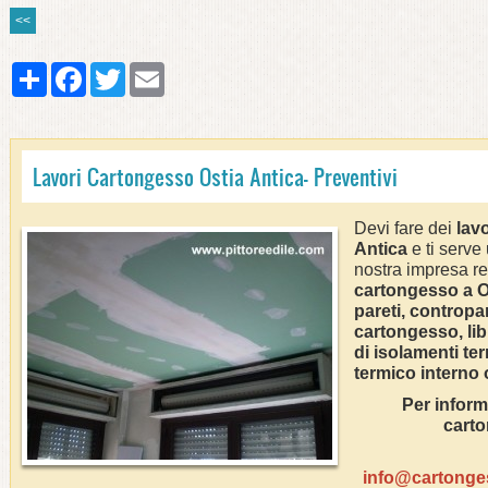
<<
Share
Facebook
Twitter
Email
Lavori Cartongesso Ostia Antica- Preventivi
Devi fare dei
lav
Antica
e ti serve
nostra impresa real
cartongesso a
O
pareti, contropar
cartongesso, libr
di isolamenti te
termico interno
Per informa
cart
info@cartonge