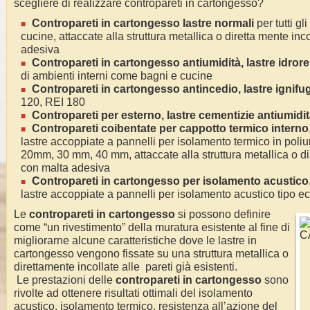
scegliere di realizzare contropareti in cartongesso?
Contropareti in cartongesso lastre normali
per tutti gl
cucine, attaccate alla struttura metallica o diretta mente inc
adesiva
Contropareti in cartongesso antiumidità, lastre idrore
di ambienti interni come bagni e cucine
Contropareti in cartongesso antincedio, lastre ignifu
120, REI 180
Contropareti per esterno, lastre cementizie antiumidi
Contropareti coibentate per cappotto termico interno
lastre accoppiate a pannelli per isolamento termico in poli
20mm, 30 mm, 40 mm, attaccate alla struttura metallica o dir
con malta adesiva
Contropareti in cartongesso per isolamento acustico
lastre accoppiate a pannelli per isolamento acustico tipo e
Le
contropareti in cartongesso
si possono definire
come “un rivestimento” della muratura esistente al fine di
migliorarne alcune caratteristiche dove le lastre in
cartongesso vengono fissate su una struttura metallica o
direttamente incollate alle pareti già esistenti.
Le prestazioni delle
contropareti in cartongesso
sono
rivolte ad ottenere risultati ottimali del isolamento
acustico, isolamento termico, resistenza all’azione del