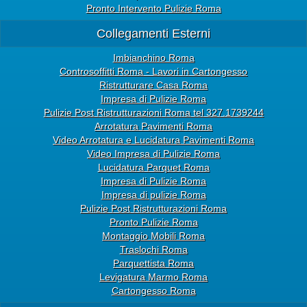
Pronto Intervento Pulizie Roma
Collegamenti Esterni
Imbianchino Roma
Controsoffitti Roma - Lavori in Cartongesso
Ristrutturare Casa Roma
Impresa di Pulizie Roma
Pulizie Post Ristrutturazioni Roma tel 327.1739244
Arrotatura Pavimenti Roma
Video Arrotatura e Lucidatura Pavimenti Roma
Video Impresa di Pulizie Roma
Lucidatura Parquet Roma
Impresa di Pulizie Roma
Impresa di pulizie Roma
Pulizie Post Ristrutturazioni Roma
Pronto Pulizie Roma
Montaggio Mobili Roma
Traslochi Roma
Parquettista Roma
Levigatura Marmo Roma
Cartongesso Roma