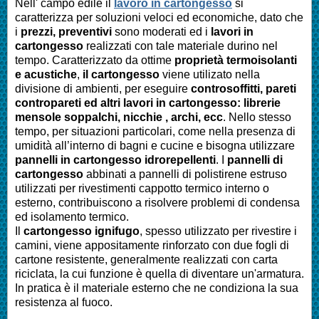
Nell' campo edile il
lavoro in cartongesso
si
caratterizza per soluzioni veloci ed economiche, dato che
i
prezzi, preventivi
sono moderati ed i
lavori in
cartongesso
realizzati con tale materiale durino nel
tempo. Caratterizzato da ottime
proprietà termoisolanti
e acustiche
,
il cartongesso
viene utilizato nella
divisione di ambienti, per eseguire
controsoffitti, pareti
contropareti ed altri lavori in cartongesso: librerie
mensole soppalchi, nicchie , archi, ecc
. Nello stesso
tempo, per situazioni particolari, come nella presenza di
umidità all’interno di bagni e cucine e bisogna utilizzare
pannelli in cartongesso idrorepellenti
. I
pannelli di
cartongesso
abbinati a pannelli di polistirene estruso
utilizzati per rivestimenti cappotto termico interno o
esterno, contribuiscono a risolvere problemi di condensa
ed isolamento termico.
Il
cartongesso ignifugo
, spesso utilizzato per rivestire i
camini, viene appositamente rinforzato con due fogli di
cartone resistente, generalmente realizzati con carta
riciclata, la cui funzione è quella di diventare un'armatura.
In pratica è il materiale esterno che ne condiziona la sua
resistenza al fuoco.