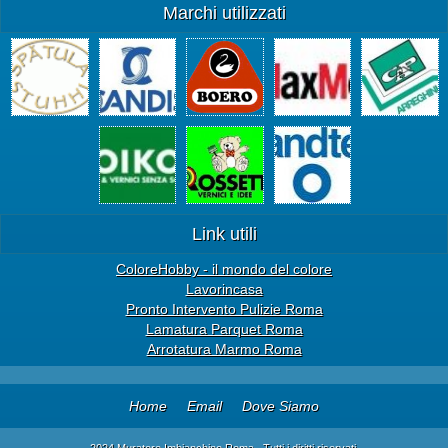
Marchi utilizzati
Link utili
ColoreHobby - il mondo del colore
Lavorincasa
Pronto Intervento Pulizie Roma
Lamatura Parquet Roma
Arrotatura Marmo Roma
Home
Email
Dove Siamo
2024 Muratore Imbianchino Roma . Tutti i diritti riservati.