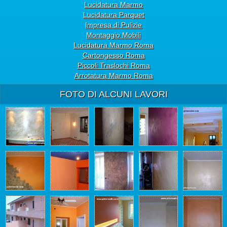
Lucidatura Marmo
Lucidatura Parquet
Impresa di Pulizie
Montaggio Mobili
Lucidatura Marmo Roma
Cartongesso Roma
Piccoli Traslochi Roma
Arrotatura Marmo Roma
FOTO DI ALCUNI LAVORI