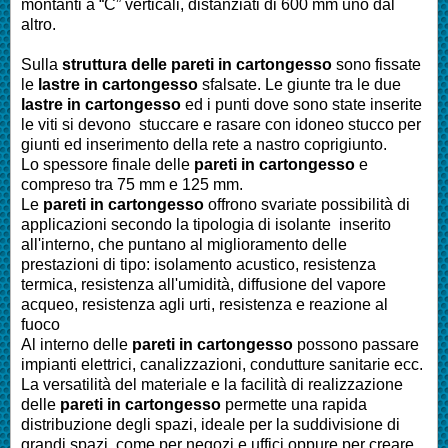
montanti a “C” verticali, distanziati di 600 mm uno dal
altro.
Sulla
struttura delle pareti in cartongesso
sono fissate
le
lastre in cartongesso
sfalsate. Le giunte tra le due
lastre in cartongesso
ed i punti dove sono state inserite
le viti si devono stuccare e rasare con idoneo stucco per
giunti ed inserimento della rete a nastro coprigiunto.
Lo spessore finale delle
pareti in cartongesso
e
compreso tra 75 mm e 125 mm.
Le
pareti in cartongesso
offrono svariate possibilità di
applicazioni secondo la tipologia di isolante inserito
all'interno, che puntano al miglioramento delle
prestazioni di tipo: isolamento acustico, resistenza
termica, resistenza all'umidità, diffusione del vapore
acqueo, resistenza agli urti, resistenza e reazione al
fuoco
Al interno delle
pareti in cartongesso
possono passare
impianti elettrici, canalizzazioni, condutture sanitarie ecc.
La versatilità del materiale e la facilità di realizzazione
delle
pareti in cartongesso
permette una rapida
distribuzione degli spazi, ideale per la suddivisione di
grandi spazi, come per negozi e uffici oppure per creare