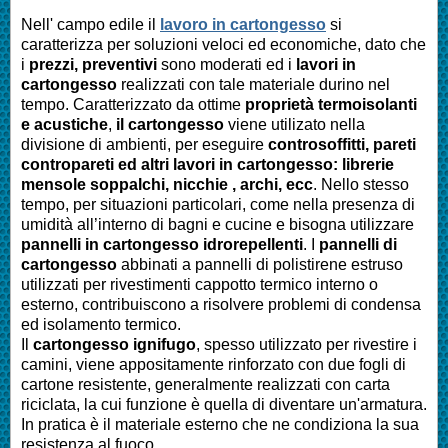
Nell' campo edile il
lavoro in cartongesso
si
caratterizza per soluzioni veloci ed economiche, dato che
i
prezzi, preventivi
sono moderati ed i
lavori in
cartongesso
realizzati con tale materiale durino nel
tempo. Caratterizzato da ottime
proprietà termoisolanti
e acustiche
,
il cartongesso
viene utilizato nella
divisione di ambienti, per eseguire
controsoffitti, pareti
contropareti ed altri lavori in cartongesso: librerie
mensole soppalchi, nicchie , archi, ecc
. Nello stesso
tempo, per situazioni particolari, come nella presenza di
umidità all’interno di bagni e cucine e bisogna utilizzare
pannelli in cartongesso idrorepellenti
. I
pannelli di
cartongesso
abbinati a pannelli di polistirene estruso
utilizzati per rivestimenti cappotto termico interno o
esterno, contribuiscono a risolvere problemi di condensa
ed isolamento termico.
Il
cartongesso ignifugo
, spesso utilizzato per rivestire i
camini, viene appositamente rinforzato con due fogli di
cartone resistente, generalmente realizzati con carta
riciclata, la cui funzione è quella di diventare un'armatura.
In pratica è il materiale esterno che ne condiziona la sua
resistenza al fuoco.