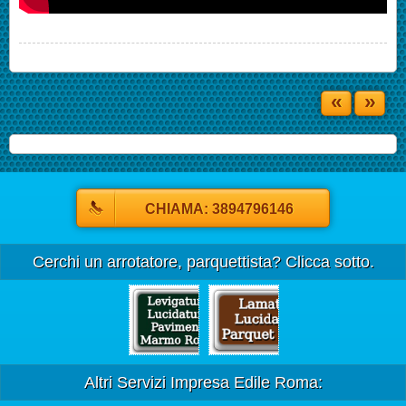
«
»
CHIAMA: 3894796146
Cerchi un arrotatore, parquettista? Clicca sotto.
Altri Servizi Impresa Edile Roma: