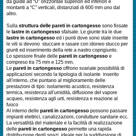
da guide ad “U” orizzontali superiori ed inferiori e
montanti a “C” verticali, distanziati di 600 mm uno dal
altro.
Sulla
struttura delle pareti in cartongesso
sono fissate
le
lastre in cartongesso
sfalsate. Le giunte tra le due
lastre in cartongesso
ed i punti dove sono state inserite
le viti si devono stuccare e rasare con idoneo stucco per
giunti ed inserimento della rete a nastro coprigiunto.
Lo spessore finale delle
pareti in cartongesso
e
compreso tra 75 mm e 125 mm.
Le
pareti in cartongesso
offrono svariate possibilità di
applicazioni secondo la tipologia di isolante inserito
all'interno, che puntano al miglioramento delle
prestazioni di tipo: isolamento acustico, resistenza
termica, resistenza all'umidità, diffusione del vapore
acqueo, resistenza agli urti, resistenza e reazione al
fuoco
Al interno delle
pareti in cartongesso
possono passare
impianti elettrici, canalizzazioni, condutture sanitarie ecc.
La versatilità del materiale e la facilità di realizzazione
delle
pareti in cartongesso
permette una rapida
distribuzione degli spazi, ideale per la suddivisione di