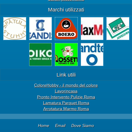
Marchi utilizzati
Link utili
ColoreHobby - il mondo del colore
Lavorincasa
Pronto Intervento Pulizie Roma
Lamatura Parquet Roma
Arrotatura Marmo Roma
Home
Email
Dove Siamo