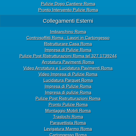
Pulizie Dopo Cantiere Roma
Pronto Intervento Pulizie Roma
Collegamenti Esterni
Imbianchino Roma
Controsoffitti Roma - Lavori in Cartongesso
Ristrutturare Casa Roma
Impresa di Pulizie Roma
Pulizie Post Ristrutturazioni Roma tel 327.1739244
Arrotatura Pavimenti Roma
Video Arrotatura e Lucidatura Pavimenti Roma
Video Impresa di Pulizie Roma
Lucidatura Parquet Roma
Impresa di Pulizie Roma
Impresa di pulizie Roma
Pulizie Post Ristrutturazioni Roma
Pronto Pulizie Roma
Montaggio Mobili Roma
Traslochi Roma
Parquettista Roma
Levigatura Marmo Roma
Cartongesso Roma