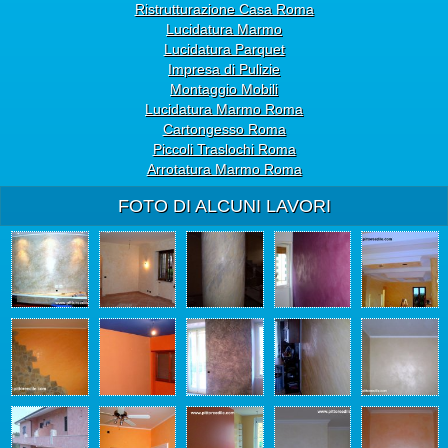
Ristrutturazione Casa Roma
Lucidatura Marmo
Lucidatura Parquet
Impresa di Pulizie
Montaggio Mobili
Lucidatura Marmo Roma
Cartongesso Roma
Piccoli Traslochi Roma
Arrotatura Marmo Roma
FOTO DI ALCUNI LAVORI