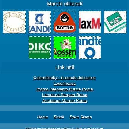
Marchi utilizzati
Link utili
ColoreHobby - il mondo del colore
Lavorincasa
Pronto Intervento Pulizie Roma
Lamatura Parquet Roma
Arrotatura Marmo Roma
Home
Email
Dove Siamo
2024 Muratore Imbianchino Roma . Tutti i diritti riservati.