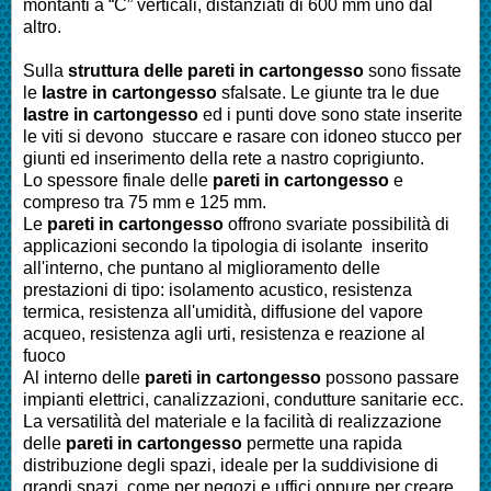
montanti a “C” verticali, distanziati di 600 mm uno dal
altro.
Sulla
struttura delle pareti in cartongesso
sono fissate
le
lastre in cartongesso
sfalsate. Le giunte tra le due
lastre in cartongesso
ed i punti dove sono state inserite
le viti si devono stuccare e rasare con idoneo stucco per
giunti ed inserimento della rete a nastro coprigiunto.
Lo spessore finale delle
pareti in cartongesso
e
compreso tra 75 mm e 125 mm.
Le
pareti in cartongesso
offrono svariate possibilità di
applicazioni secondo la tipologia di isolante inserito
all'interno, che puntano al miglioramento delle
prestazioni di tipo: isolamento acustico, resistenza
termica, resistenza all'umidità, diffusione del vapore
acqueo, resistenza agli urti, resistenza e reazione al
fuoco
Al interno delle
pareti in cartongesso
possono passare
impianti elettrici, canalizzazioni, condutture sanitarie ecc.
La versatilità del materiale e la facilità di realizzazione
delle
pareti in cartongesso
permette una rapida
distribuzione degli spazi, ideale per la suddivisione di
grandi spazi, come per negozi e uffici oppure per creare