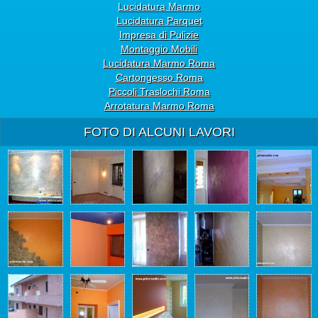
Lucidatura Marmo
Lucidatura Parquet
Impresa di Pulizie
Montaggio Mobili
Lucidatura Marmo Roma
Cartongesso Roma
Piccoli Traslochi Roma
Arrotatura Marmo Roma
FOTO DI ALCUNI LAVORI