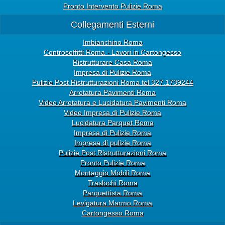
Pronto Intervento Pulizie Roma
Collegamenti Esterni
Imbianchino Roma
Controsoffitti Roma - Lavori in Cartongesso
Ristrutturare Casa Roma
Impresa di Pulizie Roma
Pulizie Post Ristrutturazioni Roma tel 327.1739244
Arrotatura Pavimenti Roma
Video Arrotatura e Lucidatura Pavimenti Roma
Video Impresa di Pulizie Roma
Lucidatura Parquet Roma
Impresa di Pulizie Roma
Impresa di pulizie Roma
Pulizie Post Ristrutturazioni Roma
Pronto Pulizie Roma
Montaggio Mobili Roma
Traslochi Roma
Parquettista Roma
Levigatura Marmo Roma
Cartongesso Roma