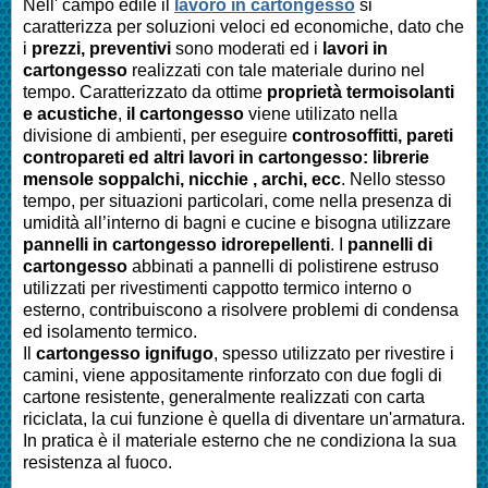
Nell' campo edile il
lavoro in cartongesso
si
caratterizza per soluzioni veloci ed economiche, dato che
i
prezzi, preventivi
sono moderati ed i
lavori in
cartongesso
realizzati con tale materiale durino nel
tempo. Caratterizzato da ottime
proprietà termoisolanti
e acustiche
,
il cartongesso
viene utilizato nella
divisione di ambienti, per eseguire
controsoffitti, pareti
contropareti ed altri lavori in cartongesso: librerie
mensole soppalchi, nicchie , archi, ecc
. Nello stesso
tempo, per situazioni particolari, come nella presenza di
umidità all’interno di bagni e cucine e bisogna utilizzare
pannelli in cartongesso idrorepellenti
. I
pannelli di
cartongesso
abbinati a pannelli di polistirene estruso
utilizzati per rivestimenti cappotto termico interno o
esterno, contribuiscono a risolvere problemi di condensa
ed isolamento termico.
Il
cartongesso ignifugo
, spesso utilizzato per rivestire i
camini, viene appositamente rinforzato con due fogli di
cartone resistente, generalmente realizzati con carta
riciclata, la cui funzione è quella di diventare un'armatura.
In pratica è il materiale esterno che ne condiziona la sua
resistenza al fuoco.