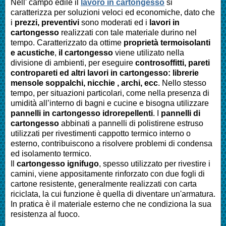
Nell' campo edile il
lavoro in cartongesso
si
caratterizza per soluzioni veloci ed economiche, dato che
i
prezzi, preventivi
sono moderati ed i
lavori in
cartongesso
realizzati con tale materiale durino nel
tempo. Caratterizzato da ottime
proprietà termoisolanti
e acustiche
,
il cartongesso
viene utilizato nella
divisione di ambienti, per eseguire
controsoffitti, pareti
contropareti ed altri lavori in cartongesso: librerie
mensole soppalchi, nicchie , archi, ecc
. Nello stesso
tempo, per situazioni particolari, come nella presenza di
umidità all’interno di bagni e cucine e bisogna utilizzare
pannelli in cartongesso idrorepellenti
. I
pannelli di
cartongesso
abbinati a pannelli di polistirene estruso
utilizzati per rivestimenti cappotto termico interno o
esterno, contribuiscono a risolvere problemi di condensa
ed isolamento termico.
Il
cartongesso ignifugo
, spesso utilizzato per rivestire i
camini, viene appositamente rinforzato con due fogli di
cartone resistente, generalmente realizzati con carta
riciclata, la cui funzione è quella di diventare un'armatura.
In pratica è il materiale esterno che ne condiziona la sua
resistenza al fuoco.