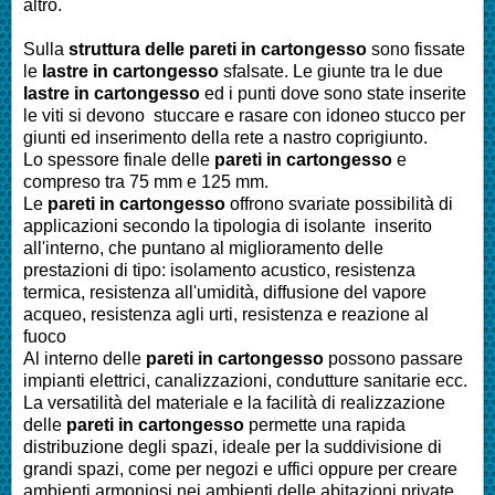
altro.
Sulla
struttura delle pareti in cartongesso
sono fissate
le
lastre in cartongesso
sfalsate. Le giunte tra le due
lastre in cartongesso
ed i punti dove sono state inserite
le viti si devono stuccare e rasare con idoneo stucco per
giunti ed inserimento della rete a nastro coprigiunto.
Lo spessore finale delle
pareti in cartongesso
e
compreso tra 75 mm e 125 mm.
Le
pareti in cartongesso
offrono svariate possibilità di
applicazioni secondo la tipologia di isolante inserito
all'interno, che puntano al miglioramento delle
prestazioni di tipo: isolamento acustico, resistenza
termica, resistenza all'umidità, diffusione del vapore
acqueo, resistenza agli urti, resistenza e reazione al
fuoco
Al interno delle
pareti in cartongesso
possono passare
impianti elettrici, canalizzazioni, condutture sanitarie ecc.
La versatilità del materiale e la facilità di realizzazione
delle
pareti in cartongesso
permette una rapida
distribuzione degli spazi, ideale per la suddivisione di
grandi spazi, come per negozi e uffici oppure per creare
ambienti armoniosi nei ambienti delle abitazioni private.