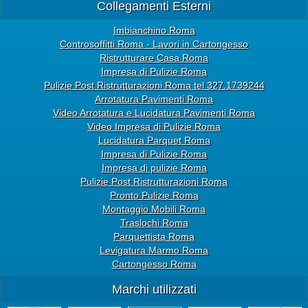
Collegamenti Esterni
Imbianchino Roma
Controsoffitti Roma - Lavori in Cartongesso
Ristrutturare Casa Roma
Impresa di Pulizie Roma
Pulizie Post Ristrutturazioni Roma tel 327.1739244
Arrotatura Pavimenti Roma
Video Arrotatura e Lucidatura Pavimenti Roma
Video Impresa di Pulizie Roma
Lucidatura Parquet Roma
Impresa di Pulizie Roma
Impresa di pulizie Roma
Pulizie Post Ristrutturazioni Roma
Pronto Pulizie Roma
Montaggio Mobili Roma
Traslochi Roma
Parquettista Roma
Levigatura Marmo Roma
Cartongesso Roma
Marchi utilizzati