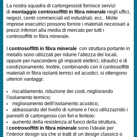
La nostra squadra di cartongessisti fornisce servizi
di
montaggio controsoffitti in fibra minerale
negli uffici,
negozi, centri commerciali ed industriali, ecc.. Molte
imprese esecutrici possono fornire i materiali necessari a
prezzi inferiori alla media di mercato per tutti i
controsoffitti in fibra minerale.
I
controsoffitti in fibra minerale
con struttura portante in
metallo sono utilizzati per ridurre l'altezza dei locali,
oppure per nascondere gli impianti elettrici, idraulici e di
condizionamento. Inoltre, combinando con il controsoffitti
materiali in fibra isolanti termici ed acustici, si ottengono
ulteriori vantaggi:
riscaldamento, riduzione dei costi, migliorando
l'isolamento termico;
miglioramento delll'isolamento acustico;
abbassando del livello di rumore e l'eco utilizzazndo i
pannelli di cartongesso con fori e feritoie;
aumento della resistenza al fuoco della struttura.
I
controsoffitti in fibra minerale
sono l'ideale per
l'interior design sia che si tratti di un design classico o