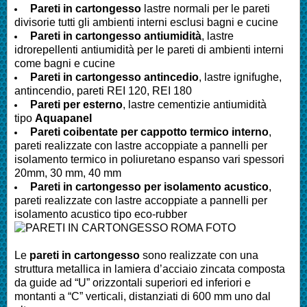
Pareti in cartongesso
lastre normali per le pareti
divisorie tutti gli ambienti interni esclusi bagni e cucine
Pareti
in cartongesso antiumidità
, lastre
idrorepellenti antiumidità per le pareti di ambienti interni
come bagni e cucine
Pareti
in cartongesso antincedio
, lastre ignifughe,
antincendio, pareti REI 120, REI 180
Pareti
per esterno
, lastre cementizie antiumidità
tipo
Aquapanel
Pareti
coibentate per cappotto termico interno
,
pareti realizzate con lastre accoppiate a pannelli per
isolamento termico in poliuretano espanso vari spessori
20mm, 30 mm, 40 mm
Pareti
in cartongesso per isolamento acustico
,
pareti realizzate con lastre accoppiate a pannelli per
isolamento acustico tipo eco-rubber
Le
pareti in cartongesso
sono realizzate con una
struttura metallica in lamiera d’acciaio zincata composta
da guide ad “U” orizzontali superiori ed inferiori e
montanti a “C” verticali, distanziati di 600 mm uno dal