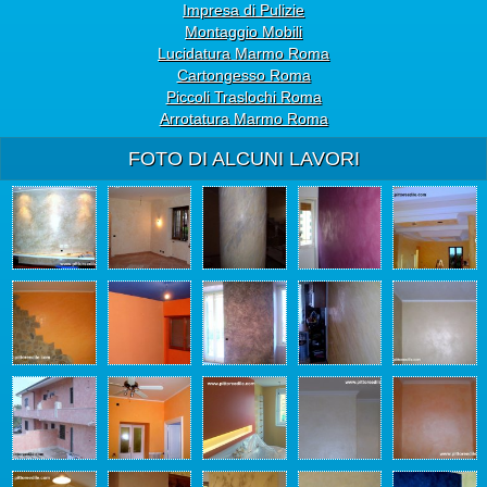
Impresa di Pulizie
Montaggio Mobili
Lucidatura Marmo Roma
Cartongesso Roma
Piccoli Traslochi Roma
Arrotatura Marmo Roma
FOTO DI ALCUNI LAVORI