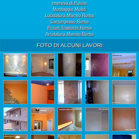
Impresa di Pulizie
Montaggio Mobili
Lucidatura Marmo Roma
Cartongesso Roma
Piccoli Traslochi Roma
Arrotatura Marmo Roma
FOTO DI ALCUNI LAVORI