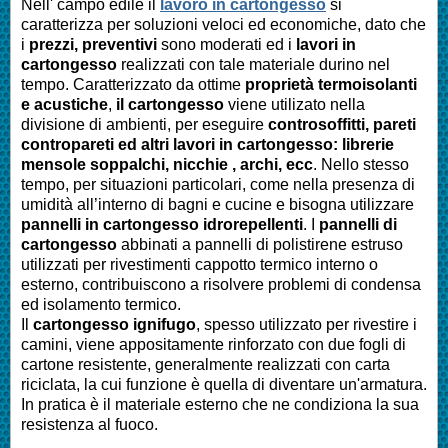
Nell' campo edile il
lavoro in cartongesso
si
caratterizza per soluzioni veloci ed economiche, dato che
i
prezzi, preventivi
sono moderati ed i
lavori in
cartongesso
realizzati con tale materiale durino nel
tempo. Caratterizzato da ottime
proprietà termoisolanti
e acustiche
,
il cartongesso
viene utilizato nella
divisione di ambienti, per eseguire
controsoffitti, pareti
contropareti ed altri lavori in cartongesso: librerie
mensole soppalchi, nicchie , archi, ecc
. Nello stesso
tempo, per situazioni particolari, come nella presenza di
umidità all’interno di bagni e cucine e bisogna utilizzare
pannelli in cartongesso idrorepellenti
. I
pannelli di
cartongesso
abbinati a pannelli di polistirene estruso
utilizzati per rivestimenti cappotto termico interno o
esterno, contribuiscono a risolvere problemi di condensa
ed isolamento termico.
Il
cartongesso ignifugo
, spesso utilizzato per rivestire i
camini, viene appositamente rinforzato con due fogli di
cartone resistente, generalmente realizzati con carta
riciclata, la cui funzione è quella di diventare un'armatura.
In pratica è il materiale esterno che ne condiziona la sua
resistenza al fuoco.