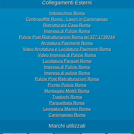
Collegamenti Esterni
Imbianchino Roma
Controsoffitti Roma - Lavori in Cartongesso
Ristrutturare Casa Roma
Impresa di Pulizie Roma
Pulizie Post Ristrutturazioni Roma tel 327.1739244
Arrotatura Pavimenti Roma
Video Arrotatura e Lucidatura Pavimenti Roma
Video Impresa di Pulizie Roma
Lucidatura Parquet Roma
Impresa di Pulizie Roma
Impresa di pulizie Roma
Pulizie Post Ristrutturazioni Roma
Pronto Pulizie Roma
Montaggio Mobili Roma
Traslochi Roma
Parquettista Roma
Levigatura Marmo Roma
Cartongesso Roma
Marchi utilizzati