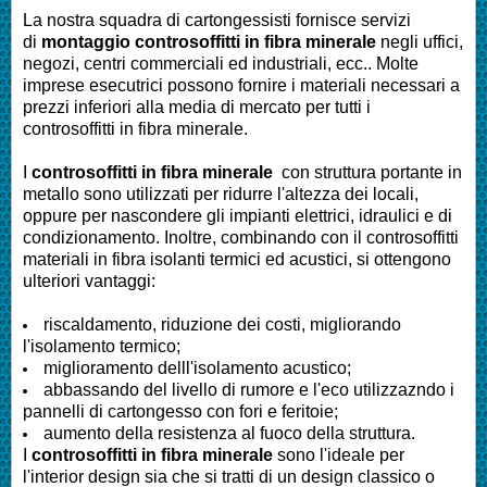
La nostra squadra di cartongessisti fornisce servizi
di
montaggio controsoffitti in fibra minerale
negli uffici,
negozi, centri commerciali ed industriali, ecc.. Molte
imprese esecutrici possono fornire i materiali necessari a
prezzi inferiori alla media di mercato per tutti i
controsoffitti in fibra minerale.
I
controsoffitti in fibra minerale
con struttura portante in
metallo sono utilizzati per ridurre l'altezza dei locali,
oppure per nascondere gli impianti elettrici, idraulici e di
condizionamento. Inoltre, combinando con il controsoffitti
materiali in fibra isolanti termici ed acustici, si ottengono
ulteriori vantaggi:
riscaldamento, riduzione dei costi, migliorando
l'isolamento termico;
miglioramento delll'isolamento acustico;
abbassando del livello di rumore e l'eco utilizzazndo i
pannelli di cartongesso con fori e feritoie;
aumento della resistenza al fuoco della struttura.
I
controsoffitti in fibra minerale
sono l'ideale per
l'interior design sia che si tratti di un design classico o