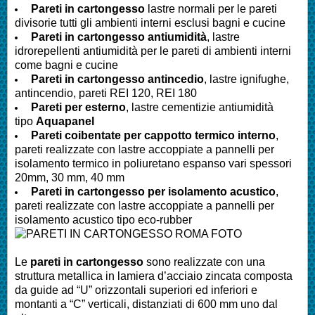
Pareti in cartongesso
lastre normali per le pareti
divisorie tutti gli ambienti interni esclusi bagni e cucine
Pareti
in cartongesso antiumidità
, lastre
idrorepellenti antiumidità per le pareti di ambienti interni
come bagni e cucine
Pareti
in cartongesso antincedio
, lastre ignifughe,
antincendio, pareti REI 120, REI 180
Pareti
per esterno
, lastre cementizie antiumidità
tipo
Aquapanel
Pareti
coibentate per cappotto termico interno
,
pareti realizzate con lastre accoppiate a pannelli per
isolamento termico in poliuretano espanso vari spessori
20mm, 30 mm, 40 mm
Pareti
in cartongesso per isolamento acustico
,
pareti realizzate con lastre accoppiate a pannelli per
isolamento acustico tipo eco-rubber
Le
pareti in cartongesso
sono realizzate con una
struttura metallica in lamiera d’acciaio zincata composta
da guide ad “U” orizzontali superiori ed inferiori e
montanti a “C” verticali, distanziati di 600 mm uno dal