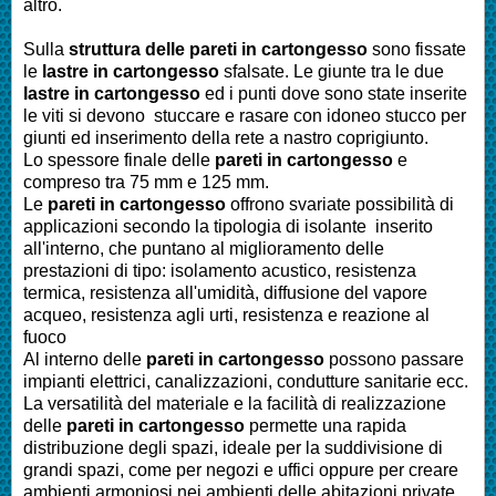
altro.
Sulla
struttura delle pareti in cartongesso
sono fissate
le
lastre in cartongesso
sfalsate. Le giunte tra le due
lastre in cartongesso
ed i punti dove sono state inserite
le viti si devono stuccare e rasare con idoneo stucco per
giunti ed inserimento della rete a nastro coprigiunto.
Lo spessore finale delle
pareti in cartongesso
e
compreso tra 75 mm e 125 mm.
Le
pareti in cartongesso
offrono svariate possibilità di
applicazioni secondo la tipologia di isolante inserito
all'interno, che puntano al miglioramento delle
prestazioni di tipo: isolamento acustico, resistenza
termica, resistenza all'umidità, diffusione del vapore
acqueo, resistenza agli urti, resistenza e reazione al
fuoco
Al interno delle
pareti in cartongesso
possono passare
impianti elettrici, canalizzazioni, condutture sanitarie ecc.
La versatilità del materiale e la facilità di realizzazione
delle
pareti in cartongesso
permette una rapida
distribuzione degli spazi, ideale per la suddivisione di
grandi spazi, come per negozi e uffici oppure per creare
ambienti armoniosi nei ambienti delle abitazioni private.