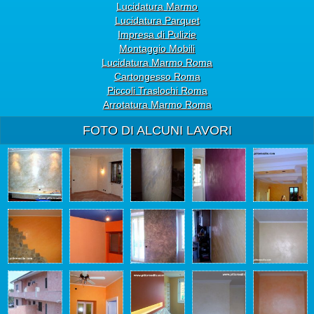
Lucidatura Marmo
Lucidatura Parquet
Impresa di Pulizie
Montaggio Mobili
Lucidatura Marmo Roma
Cartongesso Roma
Piccoli Traslochi Roma
Arrotatura Marmo Roma
FOTO DI ALCUNI LAVORI