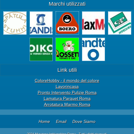
Marchi utilizzati
Link utili
ColoreHobby - il mondo del colore
Lavorincasa
Pronto Intervento Pulizie Roma
Lamatura Parquet Roma
Arrotatura Marmo Roma
Home
Email
Dove Siamo
2024 Muratore Imbianchino Roma . Tutti i diritti riservati.