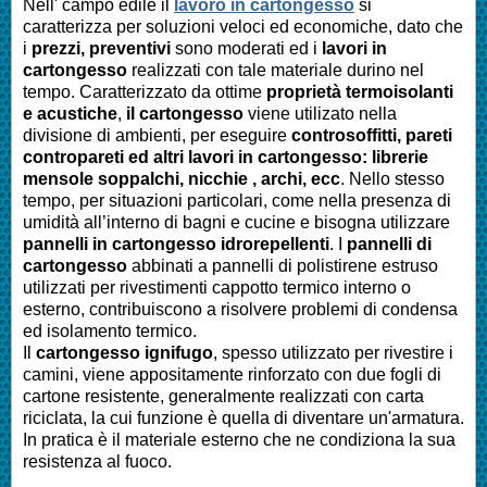
Nell' campo edile il
lavoro in cartongesso
si
caratterizza per soluzioni veloci ed economiche, dato che
i
prezzi, preventivi
sono moderati ed i
lavori in
cartongesso
realizzati con tale materiale durino nel
tempo. Caratterizzato da ottime
proprietà termoisolanti
e acustiche
,
il cartongesso
viene utilizato nella
divisione di ambienti, per eseguire
controsoffitti, pareti
contropareti ed altri lavori in cartongesso: librerie
mensole soppalchi, nicchie , archi, ecc
. Nello stesso
tempo, per situazioni particolari, come nella presenza di
umidità all’interno di bagni e cucine e bisogna utilizzare
pannelli in cartongesso idrorepellenti
. I
pannelli di
cartongesso
abbinati a pannelli di polistirene estruso
utilizzati per rivestimenti cappotto termico interno o
esterno, contribuiscono a risolvere problemi di condensa
ed isolamento termico.
Il
cartongesso ignifugo
, spesso utilizzato per rivestire i
camini, viene appositamente rinforzato con due fogli di
cartone resistente, generalmente realizzati con carta
riciclata, la cui funzione è quella di diventare un'armatura.
In pratica è il materiale esterno che ne condiziona la sua
resistenza al fuoco.