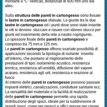
montanti a “C” verticali, distanziati di 600 mm uno dal
altro.
Sulla
struttura delle pareti in cartongesso
sono fissate
le
lastre in cartongesso
sfalsate. Le giunte tra le due
lastre in cartongesso
ed i punti dove sono state inserite
le viti si devono stuccare e rasare con idoneo stucco per
giunti ed inserimento della rete a nastro coprigiunto.
Lo spessore finale delle
pareti in cartongesso
e
compreso tra 75 mm e 125 mm.
Le
pareti in cartongesso
offrono svariate possibilità di
applicazioni secondo la tipologia di isolante inserito
all'interno, che puntano al miglioramento delle
prestazioni di tipo: isolamento acustico, resistenza
termica, resistenza all'umidità, diffusione del vapore
acqueo, resistenza agli urti, resistenza e reazione al
fuoco
Al interno delle
pareti in cartongesso
possono passare
impianti elettrici, canalizzazioni, condutture sanitarie ecc.
La versatilità del materiale e la facilità di realizzazione
delle
pareti in cartongesso
permette una rapida
distribuzione degli spazi, ideale per la suddivisione di
grandi spazi, come per negozi e uffici oppure per creare