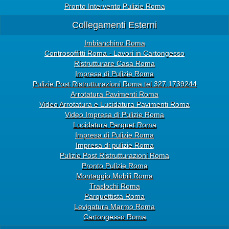
Pronto Intervento Pulizie Roma
Collegamenti Esterni
Imbianchino Roma
Controsoffitti Roma - Lavori in Cartongesso
Ristrutturare Casa Roma
Impresa di Pulizie Roma
Pulizie Post Ristrutturazioni Roma tel 327.1739244
Arrotatura Pavimenti Roma
Video Arrotatura e Lucidatura Pavimenti Roma
Video Impresa di Pulizie Roma
Lucidatura Parquet Roma
Impresa di Pulizie Roma
Impresa di pulizie Roma
Pulizie Post Ristrutturazioni Roma
Pronto Pulizie Roma
Montaggio Mobili Roma
Traslochi Roma
Parquettista Roma
Levigatura Marmo Roma
Cartongesso Roma