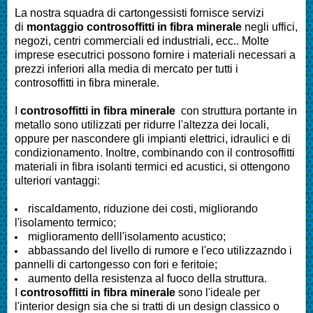
La nostra squadra di cartongessisti fornisce servizi
di
montaggio controsoffitti in fibra minerale
negli uffici,
negozi, centri commerciali ed industriali, ecc.. Molte
imprese esecutrici possono fornire i materiali necessari a
prezzi inferiori alla media di mercato per tutti i
controsoffitti in fibra minerale.
I
controsoffitti in fibra minerale
con struttura portante in
metallo sono utilizzati per ridurre l'altezza dei locali,
oppure per nascondere gli impianti elettrici, idraulici e di
condizionamento. Inoltre, combinando con il controsoffitti
materiali in fibra isolanti termici ed acustici, si ottengono
ulteriori vantaggi:
riscaldamento, riduzione dei costi, migliorando
l'isolamento termico;
miglioramento delll'isolamento acustico;
abbassando del livello di rumore e l'eco utilizzazndo i
pannelli di cartongesso con fori e feritoie;
aumento della resistenza al fuoco della struttura.
I
controsoffitti in fibra minerale
sono l'ideale per
l'interior design sia che si tratti di un design classico o