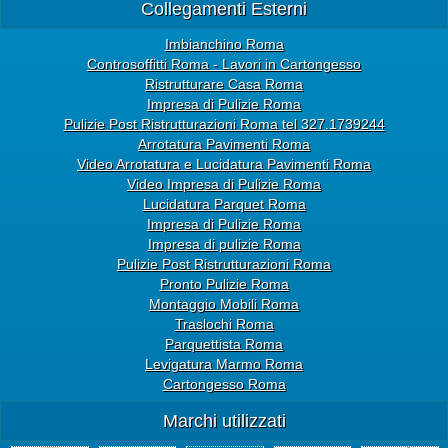
Collegamenti Esterni
Imbianchino Roma
Controsoffitti Roma - Lavori in Cartongesso
Ristrutturare Casa Roma
Impresa di Pulizie Roma
Pulizie Post Ristrutturazioni Roma tel 327.1739244
Arrotatura Pavimenti Roma
Video Arrotatura e Lucidatura Pavimenti Roma
Video Impresa di Pulizie Roma
Lucidatura Parquet Roma
Impresa di Pulizie Roma
Impresa di pulizie Roma
Pulizie Post Ristrutturazioni Roma
Pronto Pulizie Roma
Montaggio Mobili Roma
Traslochi Roma
Parquettista Roma
Levigatura Marmo Roma
Cartongesso Roma
Marchi utilizzati