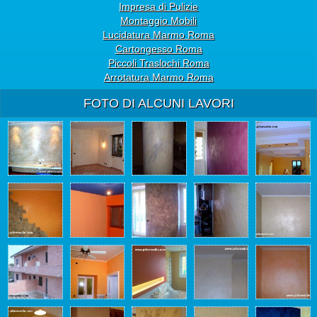
Impresa di Pulizie
Montaggio Mobili
Lucidatura Marmo Roma
Cartongesso Roma
Piccoli Traslochi Roma
Arrotatura Marmo Roma
FOTO DI ALCUNI LAVORI