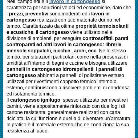
Nell' campo edile il
lavoro in cartongesso
si
caratterizza per soluzioni veloci ed economiche, dato che
i
prezzi, preventivi
sono moderati ed i
lavori in
cartongesso
realizzati con tale materiale durino nel
tempo. Caratterizzato da ottime
proprietà termoisolanti
e acustiche
,
il cartongesso
viene utilizato nella
divisione di ambienti, per eseguire
controsoffitti, pareti
contropareti ed altri lavori in cartongesso: librerie
mensole soppalchi, nicchie , archi, ecc
. Nello stesso
tempo, per situazioni particolari, come nella presenza di
umidità all’interno di bagni e cucine e bisogna utilizzare
pannelli in cartongesso idrorepellenti
. I
pannelli di
cartongesso
abbinati a pannelli di polistirene estruso
utilizzati per rivestimenti cappotto termico interno o
esterno, contribuiscono a risolvere problemi di condensa
ed isolamento termico.
Il
cartongesso ignifugo
, spesso utilizzato per rivestire i
camini, viene appositamente rinforzato con due fogli di
cartone resistente, generalmente realizzati con carta
riciclata, la cui funzione è quella di diventare un'armatura.
In pratica è il materiale esterno che ne condiziona la sua
resistenza al fuoco.