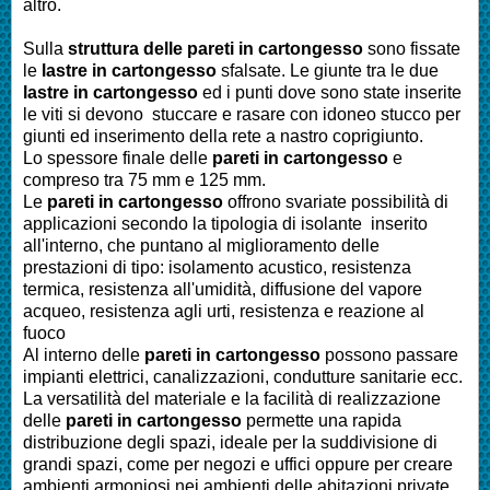
altro.
Sulla
struttura delle pareti in cartongesso
sono fissate
le
lastre in cartongesso
sfalsate. Le giunte tra le due
lastre in cartongesso
ed i punti dove sono state inserite
le viti si devono stuccare e rasare con idoneo stucco per
giunti ed inserimento della rete a nastro coprigiunto.
Lo spessore finale delle
pareti in cartongesso
e
compreso tra 75 mm e 125 mm.
Le
pareti in cartongesso
offrono svariate possibilità di
applicazioni secondo la tipologia di isolante inserito
all'interno, che puntano al miglioramento delle
prestazioni di tipo: isolamento acustico, resistenza
termica, resistenza all'umidità, diffusione del vapore
acqueo, resistenza agli urti, resistenza e reazione al
fuoco
Al interno delle
pareti in cartongesso
possono passare
impianti elettrici, canalizzazioni, condutture sanitarie ecc.
La versatilità del materiale e la facilità di realizzazione
delle
pareti in cartongesso
permette una rapida
distribuzione degli spazi, ideale per la suddivisione di
grandi spazi, come per negozi e uffici oppure per creare
ambienti armoniosi nei ambienti delle abitazioni private.