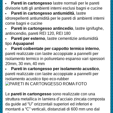
Pareti in cartongesso
lastre normali per le pareti
divisorie tutti gli ambienti interni esclusi bagni e cucine
Pareti
in cartongesso antiumidità
, lastre
idrorepellenti antiumidità per le pareti di ambienti interni
come bagni e cucine
Pareti
in cartongesso antincedio
, lastre ignifughe,
antincendio, pareti REI 120, REI 180
Pareti
per esterno
, lastre cementizie antiumidità
tipo
Aquapanel
Pareti
coibentate per cappotto termico interno
,
pareti realizzate con lastre accoppiate a pannelli per
isolamento termico in poliuretano espanso vari spessori
20mm, 30 mm, 40 mm
Pareti
in cartongesso per isolamento acustico
,
pareti realizzate con lastre accoppiate a pannelli per
isolamento acustico tipo eco-rubber
Le
pareti in cartongesso
sono realizzate con una
struttura metallica in lamiera d’acciaio zincata composta
da guide ad “U” orizzontali superiori ed inferiori e
montanti a “C” verticali, distanziati di 600 mm uno dal