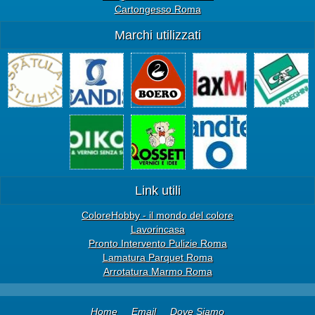
Cartongesso Roma
Marchi utilizzati
Link utili
ColoreHobby - il mondo del colore
Lavorincasa
Pronto Intervento Pulizie Roma
Lamatura Parquet Roma
Arrotatura Marmo Roma
Home
Email
Dove Siamo