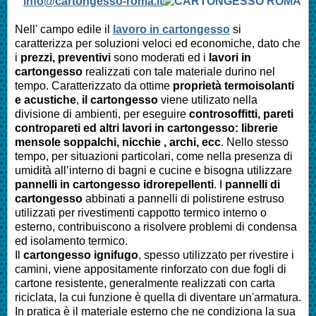
info@cartongesso-roma.it
Nell' campo edile il
lavoro in cartongesso
si
caratterizza per soluzioni veloci ed economiche, dato che
i
prezzi, preventivi
sono moderati ed i
lavori in
cartongesso
realizzati con tale materiale durino nel
tempo. Caratterizzato da ottime
proprietà termoisolanti
e acustiche
,
il cartongesso
viene utilizato nella
divisione di ambienti, per eseguire
controsoffitti, pareti
contropareti ed altri lavori in cartongesso: librerie
mensole soppalchi, nicchie , archi, ecc
. Nello stesso
tempo, per situazioni particolari, come nella presenza di
umidità all’interno di bagni e cucine e bisogna utilizzare
pannelli in cartongesso idrorepellenti
. I
pannelli di
cartongesso
abbinati a pannelli di polistirene estruso
utilizzati per rivestimenti cappotto termico interno o
esterno, contribuiscono a risolvere problemi di condensa
ed isolamento termico.
Il
cartongesso ignifugo
, spesso utilizzato per rivestire i
camini, viene appositamente rinforzato con due fogli di
cartone resistente, generalmente realizzati con carta
riciclata, la cui funzione è quella di diventare un'armatura.
In pratica è il materiale esterno che ne condiziona la sua