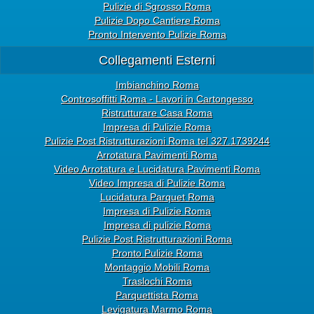
Pulizie di Sgrosso Roma
Pulizie Dopo Cantiere Roma
Pronto Intervento Pulizie Roma
Collegamenti Esterni
Imbianchino Roma
Controsoffitti Roma - Lavori in Cartongesso
Ristrutturare Casa Roma
Impresa di Pulizie Roma
Pulizie Post Ristrutturazioni Roma tel 327.1739244
Arrotatura Pavimenti Roma
Video Arrotatura e Lucidatura Pavimenti Roma
Video Impresa di Pulizie Roma
Lucidatura Parquet Roma
Impresa di Pulizie Roma
Impresa di pulizie Roma
Pulizie Post Ristrutturazioni Roma
Pronto Pulizie Roma
Montaggio Mobili Roma
Traslochi Roma
Parquettista Roma
Levigatura Marmo Roma