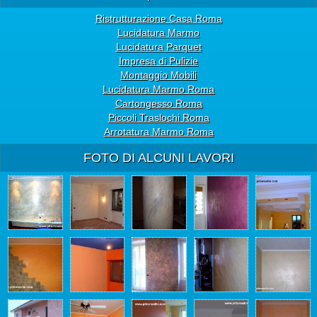
Ristrutturazione Casa Roma
Lucidatura Marmo
Lucidatura Parquet
Impresa di Pulizie
Montaggio Mobili
Lucidatura Marmo Roma
Cartongesso Roma
Piccoli Traslochi Roma
Arrotatura Marmo Roma
FOTO DI ALCUNI LAVORI