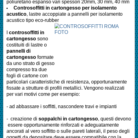
poliuretano espanso vari spessori 20mm, 30 mm, 40 mm
Controsoffitti in cartongesso per isolamento
acustico
, lastre accoppiate a pannelli per isolamento
acustico tipo eco-rubber
I
controsoffitti in
cartongesso
sono
costituiti di lastre o
pannelli di
cartongesso
formate
da uno strato di gesso
compresso tra due
fogli di cartone con
particolari caratteristiche di resistenza, opportunamente
fissate a strutture di profili metallici. Vengono realizzati
per vari motivi come per esempio:
- ad abbassare i soffitti, nascondere travi e impianti
- creazione di
soppalchi in cartongesso
, questi devono
essere opportunamente rinforzati e adeguatamente
ancorati al vero soffitto o sulle pareti laterali, il peso degli
oggetti da depositare deve essere compatibile con la