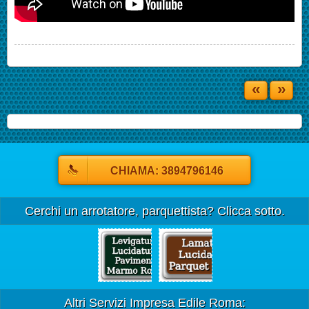
«
»
CHIAMA: 3894796146
Cerchi un arrotatore, parquettista? Clicca sotto.
Altri Servizi Impresa Edile Roma: