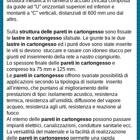
struttura metallica in lamiera d’acciaio zincata composta
da guide ad “U” orizzontali superiori ed inferiori e
montanti a “C” verticali, distanziati di 600 mm uno dal
altro.
Sulla
struttura delle pareti in cartongesso
sono fissate
le
lastre in cartongesso
sfalsate. Le giunte tra le due
lastre in cartongesso
ed i punti dove sono state inserite
le viti si devono stuccare e rasare con idoneo stucco per
giunti ed inserimento della rete a nastro coprigiunto.
Lo spessore finale delle
pareti in cartongesso
e
compreso tra 75 mm e 125 mm.
Le
pareti in cartongesso
offrono svariate possibilità di
applicazioni secondo la tipologia di isolante inserito
all'interno, che puntano al miglioramento delle
prestazioni di tipo: isolamento acustico, resistenza
termica, resistenza all'umidità, diffusione del vapore
acqueo, resistenza agli urti, resistenza e reazione al
fuoco
Al interno delle
pareti in cartongesso
possono passare
impianti elettrici, canalizzazioni, condutture sanitarie ecc.
La versatilità del materiale e la facilità di realizzazione
delle
pareti in cartongesso
permette una rapida