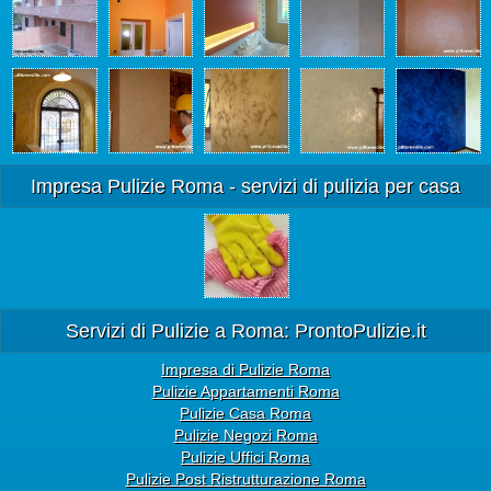
Impresa Pulizie Roma - servizi di pulizia per casa
Servizi di Pulizie a Roma: ProntoPulizie.it
Impresa di Pulizie Roma
Pulizie Appartamenti Roma
Pulizie Casa Roma
Pulizie Negozi Roma
Pulizie Uffici Roma
Pulizie Post Ristrutturazione Roma