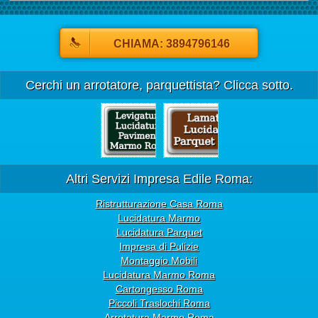
CHIAMA: 3894796146
Cerchi un arrotatore, parquettista? Clicca sotto.
Altri Servizi Impresa Edile Roma:
Ristrutturazione Casa Roma
Lucidatura Marmo
Lucidatura Parquet
Impresa di Pulizie
Montaggio Mobili
Lucidatura Marmo Roma
Cartongesso Roma
Piccoli Traslochi Roma
Arrotatura Marmo Roma