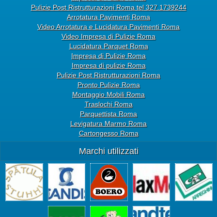
Pulizie Post Ristrutturazioni Roma tel 327.1739244
Arrotatura Pavimenti Roma
Video Arrotatura e Lucidatura Pavimenti Roma
Video Impresa di Pulizie Roma
Lucidatura Parquet Roma
Impresa di Pulizie Roma
Impresa di pulizie Roma
Pulizie Post Ristrutturazioni Roma
Pronto Pulizie Roma
Montaggio Mobili Roma
Traslochi Roma
Parquettista Roma
Levigatura Marmo Roma
Cartongesso Roma
Marchi utilizzati