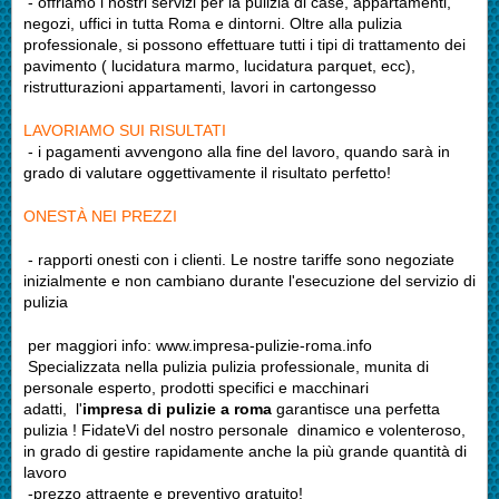
- offriamo i nostri servizi per la pulizia di case, appartamenti,
negozi, uffici in tutta Roma e dintorni.
Oltre alla pulizia
professionale, si possono effettuare tutti i tipi di trattamento dei
pavimento ( lucidatura marmo, lucidatura parquet, ecc),
ristrutturazioni appartamenti, lavori in cartongesso
LAVORIAMO SUI RISULTATI
- i pagamenti avvengono alla fine del lavoro, quando sarà in
grado di valutare oggettivamente il risultato perfetto!
ONESTÀ NEI PREZZI
- rapporti onesti con i clienti. Le nostre tariffe sono negoziate
inizialmente e non cambiano durante l'esecuzione del servizio di
pulizia
per maggiori info: www.impresa-pulizie-roma.info
Specializzata nella
pulizia pulizia professionale, munita di
personale esperto, prodotti specifici e macchinari
adatti,
l'
impresa di pulizie a roma
garantisce una
perfetta
pulizia
!
FidateVi del nostro
personale dinamico e volenteroso,
in grado
di gestire rapidamente anche la più grande quantità di
lavoro
-
prezzo attraente e preventivo gratuito!