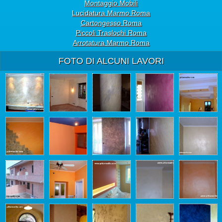
Montaggio Mobili
Lucidatura Marmo Roma
Cartongesso Roma
Piccoli Traslochi Roma
Arrotatura Marmo Roma
FOTO DI ALCUNI LAVORI