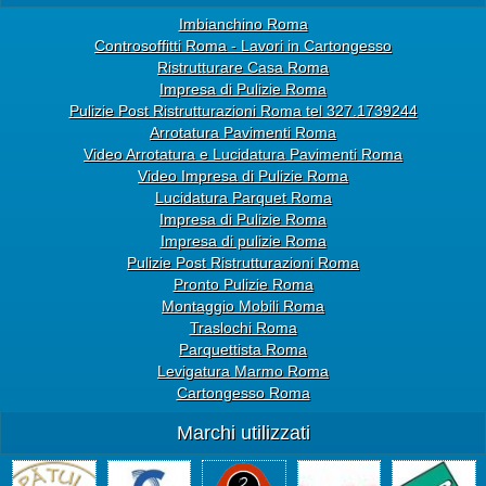
Imbianchino Roma
Controsoffitti Roma - Lavori in Cartongesso
Ristrutturare Casa Roma
Impresa di Pulizie Roma
Pulizie Post Ristrutturazioni Roma tel 327.1739244
Arrotatura Pavimenti Roma
Video Arrotatura e Lucidatura Pavimenti Roma
Video Impresa di Pulizie Roma
Lucidatura Parquet Roma
Impresa di Pulizie Roma
Impresa di pulizie Roma
Pulizie Post Ristrutturazioni Roma
Pronto Pulizie Roma
Montaggio Mobili Roma
Traslochi Roma
Parquettista Roma
Levigatura Marmo Roma
Cartongesso Roma
Marchi utilizzati