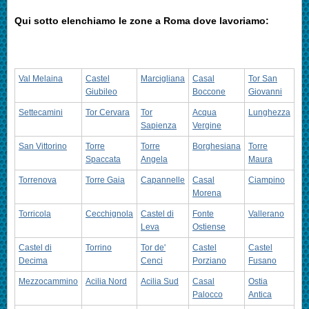
Qui sotto elenchiamo le zone a Roma dove lavoriamo:
Val Melaina
Castel
Marcigliana
Casal
Tor San
Giubileo
Boccone
Giovanni
Settecamini
Tor Cervara
Tor
Acqua
Lunghezza
Sapienza
Vergine
San Vittorino
Torre
Torre
Borghesiana
Torre
Spaccata
Angela
Maura
Torrenova
Torre Gaia
Capannelle
Casal
Ciampino
Morena
Torricola
Cecchignola
Castel di
Fonte
Vallerano
Leva
Ostiense
Castel di
Torrino
Tor de'
Castel
Castel
Decima
Cenci
Porziano
Fusano
Mezzocammino
Acilia Nord
Acilia Sud
Casal
Ostia
Palocco
Antica