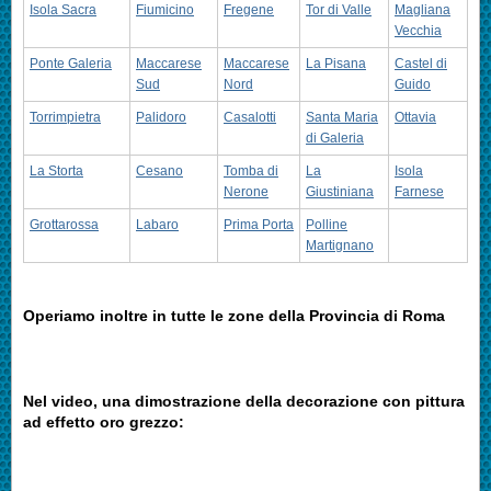
Isola Sacra
Fiumicino
Fregene
Tor di Valle
Magliana
Vecchia
Ponte Galeria
Maccarese
Maccarese
La Pisana
Castel di
Sud
Nord
Guido
Torrimpietra
Palidoro
Casalotti
Santa Maria
Ottavia
di Galeria
La Storta
Cesano
Tomba di
La
Isola
Nerone
Giustiniana
Farnese
Grottarossa
Labaro
Prima Porta
Polline
Martignano
Operiamo inoltre in tutte le zone della Provincia di Roma
Nel video, una dimostrazione della decorazione con pittura
ad effetto oro grezzo: