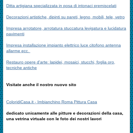
Ditta artigiana specializzata in posa di intonaci premiscelati
Decorazioni artistiche, dipinti su pareti, legno, mobili, tele, vetro
Impresa arrotatore, arrotatura stuccatura levigatura e lucidatura
pavimenti
Impresa installazione impianto elettrico luce citofono antenna
allarme ecc.
Restauro opere d'arte: lapidei, mosaici, stucchi, foglia oro,
tecniche antiche
Visitate anche il nostro nuovo sito
ColoridiCasa.it - Imbianchino Roma Pittura Casa
dedicato unicamente alle pitture e decorazioni della casa,
una vetrina virtuale con le foto dei nostri lavori