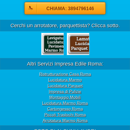
CHIAMA: 3894796146
Cerchi un arrotatore, parquettista? Clicca sotto.
Altri Servizi Impresa Edile Roma:
Ristrutturazione Casa Roma
Lucidatura Marmo
Lucidatura Parquet
Impresa di Pulizie
Montaggio Mobili
Lucidatura Marmo Roma
Cartongesso Roma
Piccoli Traslochi Roma
Arrotatura Marmo Roma