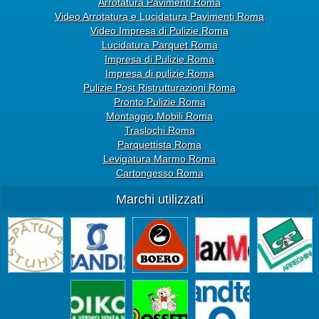
Arrotatura Pavimenti Roma
Video Arrotatura e Lucidatura Pavimenti Roma
Video Impresa di Pulizie Roma
Lucidatura Parquet Roma
Impresa di Pulizie Roma
Impresa di pulizie Roma
Pulizie Post Ristrutturazioni Roma
Pronto Pulizie Roma
Montaggio Mobili Roma
Traslochi Roma
Parquettista Roma
Levigatura Marmo Roma
Cartongesso Roma
Marchi utilizzati