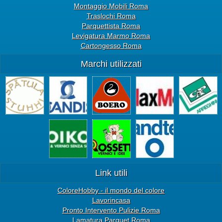
Montaggio Mobili Roma
Traslochi Roma
Parquettista Roma
Levigatura Marmo Roma
Cartongesso Roma
Marchi utilizzati
Link utili
ColoreHobby - il mondo del colore
Lavorincasa
Pronto Intervento Pulizie Roma
Lamatura Parquet Roma