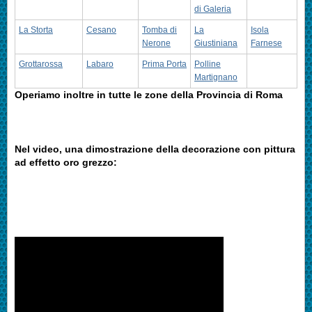
di Galeria
La Storta
Cesano
Tomba di
La
Isola
Nerone
Giustiniana
Farnese
Grottarossa
Labaro
Prima Porta
Polline
Martignano
Operiamo inoltre in tutte le zone della Provincia di Roma
Nel video, una dimostrazione della decorazione con pittura
ad effetto oro grezzo: