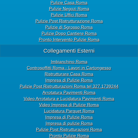
Pulizie Casa Roma
Pulizie Negozi Roma
Pulizie Uffici Roma
Pulizie Post Ristrutturazione Roma
Pulizie di Sgrosso Roma
Pulizie Dopo Cantiere Roma
Pronto Intervento Pulizie Roma
Collegamenti Esterni
Imbianchino Roma
Controsoffitti Roma - Lavori in Cartongesso
Ristrutturare Casa Roma
Impresa di Pulizie Roma
Pulizie Post Ristrutturazioni Roma tel 327.1739244
Arrotatura Pavimenti Roma
Video Arrotatura e Lucidatura Pavimenti Roma
Video Impresa di Pulizie Roma
Lucidatura Parquet Roma
Impresa di Pulizie Roma
Impresa di pulizie Roma
Pulizie Post Ristrutturazioni Roma
Pronto Pulizie Roma