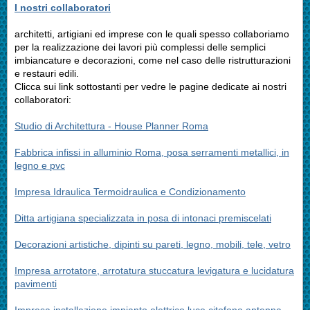
I nostri collaboratori
architetti, artigiani ed imprese con le quali spesso collaboriamo
per la realizzazione dei lavori più complessi delle semplici
imbiancature e decorazioni, come nel caso delle ristrutturazioni
e restauri edili.
Clicca sui link sottostanti per vedre le pagine dedicate ai nostri
collaboratori:
Studio di Architettura - House Planner Roma
Fabbrica infissi in alluminio Roma, posa serramenti metallici, in
legno e pvc
Impresa Idraulica Termoidraulica e Condizionamento
Ditta artigiana specializzata in posa di intonaci premiscelati
Decorazioni artistiche, dipinti su pareti, legno, mobili, tele, vetro
Impresa arrotatore, arrotatura stuccatura levigatura e lucidatura
pavimenti