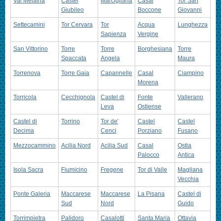
Val Melaina
Castel
Marcigliana
Casal
Tor San
Giubileo
Boccone
Giovanni
Settecamini
Tor Cervara
Tor
Acqua
Lunghezza
Sapienza
Vergine
San Vittorino
Torre
Torre
Borghesiana
Torre
Spaccata
Angela
Maura
Torrenova
Torre Gaia
Capannelle
Casal
Ciampino
Morena
Torricola
Cecchignola
Castel di
Fonte
Vallerano
Leva
Ostiense
Castel di
Torrino
Tor de'
Castel
Castel
Decima
Cenci
Porziano
Fusano
Mezzocammino
Acilia Nord
Acilia Sud
Casal
Ostia
Palocco
Antica
Isola Sacra
Fiumicino
Fregene
Tor di Valle
Magliana
Vecchia
Ponte Galeria
Maccarese
Maccarese
La Pisana
Castel di
Sud
Nord
Guido
Torrimpietra
Palidoro
Casalotti
Santa Maria
Ottavia