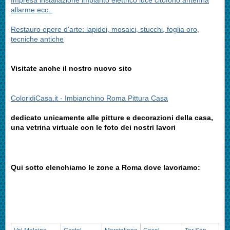
Impresa installazione impianto elettrico luce citofono antenna
allarme ecc.
Restauro opere d'arte: lapidei, mosaici, stucchi, foglia oro,
tecniche antiche
Visitate anche il nostro nuovo sito
ColoridiCasa.it - Imbianchino Roma Pittura Casa
dedicato unicamente alle pitture e decorazioni della casa,
una vetrina virtuale con le foto dei nostri lavori
Qui sotto elenchiamo le zone a Roma dove lavoriamo: