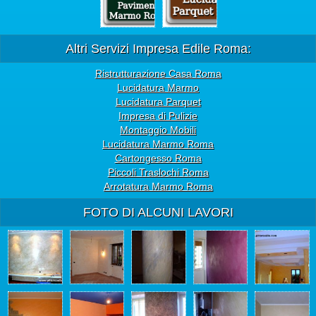
Altri Servizi Impresa Edile Roma:
Ristrutturazione Casa Roma
Lucidatura Marmo
Lucidatura Parquet
Impresa di Pulizie
Montaggio Mobili
Lucidatura Marmo Roma
Cartongesso Roma
Piccoli Traslochi Roma
Arrotatura Marmo Roma
FOTO DI ALCUNI LAVORI