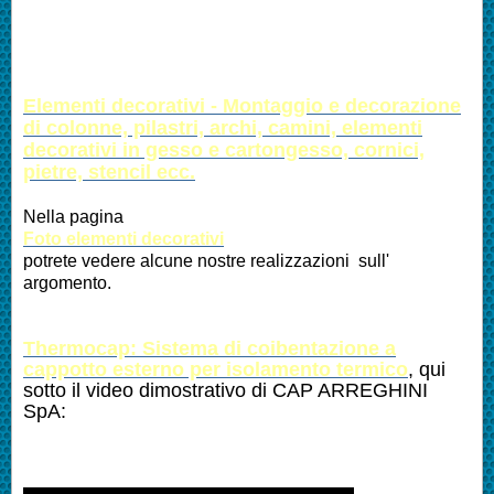
Altre Lavorazioni:
Elementi decorativi - Montaggio e decorazione
di colonne, pilastri, archi, camini, elementi
decorativi in gesso e cartongesso, cornici,
pietre, stencil ecc.
Nella pagina
Foto elementi decorativi
potrete vedere alcune nostre realizzazioni sull'
argomento.
Thermocap: Sistema di coibentazione a
cappotto esterno per isolamento termico
, qui
sotto il video dimostrativo di CAP ARREGHINI
SpA: