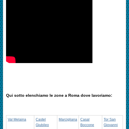
Qui sotto elenchiamo le zone a Roma dove lavoriamo:
Val Melaina
Castel
Marcigliana
Casal
Tor San
Giubileo
Boccone
Giovanni