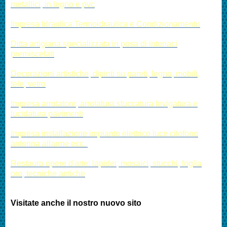
metallici, in legno e pvc
Impresa Idraulica Termoidraulica e Condizionamento
Ditta artigiana specializzata in posa di intonaci
premiscelati
Decorazioni artistiche, dipinti su pareti, legno, mobili,
tele, vetro
Impresa arrotatore, arrotatura stuccatura levigatura e
lucidatura pavimenti
Impresa installazione impianto elettrico luce citofono
antenna allarme ecc.
Restauro opere d'arte: lapidei, mosaici, stucchi, foglia
oro, tecniche antiche
Visitate anche il nostro nuovo sito