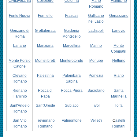
Civitavecchia
Colleferro
Colonna
Fiano
Fiumicino
Romano
Fonte Nuova
Formello
Frascati
Gallicano
Genazzano
nel Lazio
Genzano di
Grottaferrata
Guidonia
Ladispoli
Lanuvio
Roma
Montecelio
Lariano
Manziana
Marcellina
Marino
Monte
Compatri
Monte Porzio
Montelibretti
Monterotondo
Morlupo
Nettuno
Catone
Olevano
Palestrina
Palombara
Pomezia
Riano
Romano
Sabina
Rignano
Rocca di
Rocca Priora
Sacrofano
Santa
Flaminio
Papa
Marinella
Sant'Angelo
Sant'Oreste
Subiaco
Tivoli
Tolfa
Romano
San Vito
Trevignano
Valmontone
Velletri
C
astelli
Romano
Romano
Romani