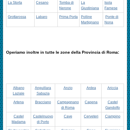
La Storta
Cesano
Tomba di
La
Isola
Nerone
Giustiniana
Farnese
Grottarossa
Labaro
Prima Porta
Polline
Ponte di
Martignano
Nona
Operiamo inoltre in tutte le zone della Provincia di Roma:
Albano
Anguillara
Anzio
Ardea
Ariccia
Laziale
Sabazia
Artena
Bracciano
Campagnano
Capena
Castel
di Roma
Gandolfo
Castel
Castelnuovo
Cave
Cerveteri
Ciampino
Madama
di Porto