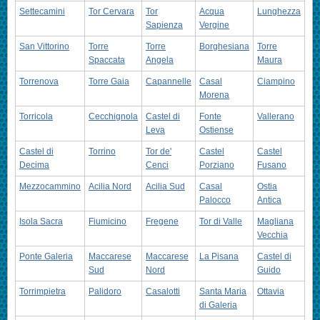
Settecamini
Tor Cervara
Tor
Acqua
Lunghezza
Sapienza
Vergine
San Vittorino
Torre
Torre
Borghesiana
Torre
Spaccata
Angela
Maura
Torrenova
Torre Gaia
Capannelle
Casal
Ciampino
Morena
Torricola
Cecchignola
Castel di
Fonte
Vallerano
Leva
Ostiense
Castel di
Torrino
Tor de'
Castel
Castel
Decima
Cenci
Porziano
Fusano
Mezzocammino
Acilia Nord
Acilia Sud
Casal
Ostia
Palocco
Antica
Isola Sacra
Fiumicino
Fregene
Tor di Valle
Magliana
Vecchia
Ponte Galeria
Maccarese
Maccarese
La Pisana
Castel di
Sud
Nord
Guido
Torrimpietra
Palidoro
Casalotti
Santa Maria
Ottavia
di Galeria