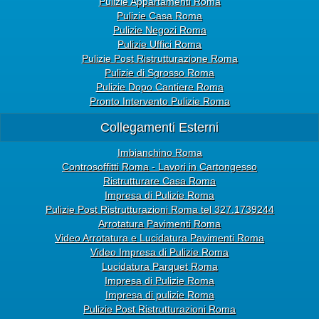
Pulizie Appartamenti Roma
Pulizie Casa Roma
Pulizie Negozi Roma
Pulizie Uffici Roma
Pulizie Post Ristrutturazione Roma
Pulizie di Sgrosso Roma
Pulizie Dopo Cantiere Roma
Pronto Intervento Pulizie Roma
Collegamenti Esterni
Imbianchino Roma
Controsoffitti Roma - Lavori in Cartongesso
Ristrutturare Casa Roma
Impresa di Pulizie Roma
Pulizie Post Ristrutturazioni Roma tel 327.1739244
Arrotatura Pavimenti Roma
Video Arrotatura e Lucidatura Pavimenti Roma
Video Impresa di Pulizie Roma
Lucidatura Parquet Roma
Impresa di Pulizie Roma
Impresa di pulizie Roma
Pulizie Post Ristrutturazioni Roma