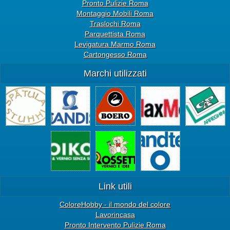
Pronto Pulizie Roma
Montaggio Mobili Roma
Traslochi Roma
Parquettista Roma
Levigatura Marmo Roma
Cartongesso Roma
Marchi utilizzati
Link utili
ColoreHobby - il mondo del colore
Lavorincasa
Pronto Intervento Pulizie Roma