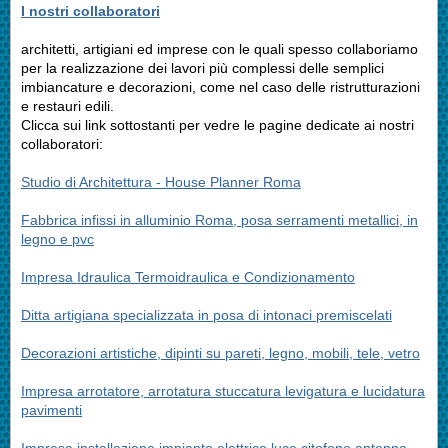
I nostri collaboratori
architetti, artigiani ed imprese con le quali spesso collaboriamo
per la realizzazione dei lavori più complessi delle semplici
imbiancature e decorazioni, come nel caso delle ristrutturazioni
e restauri edili.
Clicca sui link sottostanti per vedre le pagine dedicate ai nostri
collaboratori:
Studio di Architettura - House Planner Roma
Fabbrica infissi in alluminio Roma, posa serramenti metallici, in
legno e pvc
Impresa Idraulica Termoidraulica e Condizionamento
Ditta artigiana specializzata in posa di intonaci premiscelati
Decorazioni artistiche, dipinti su pareti, legno, mobili, tele, vetro
Impresa arrotatore, arrotatura stuccatura levigatura e lucidatura
pavimenti