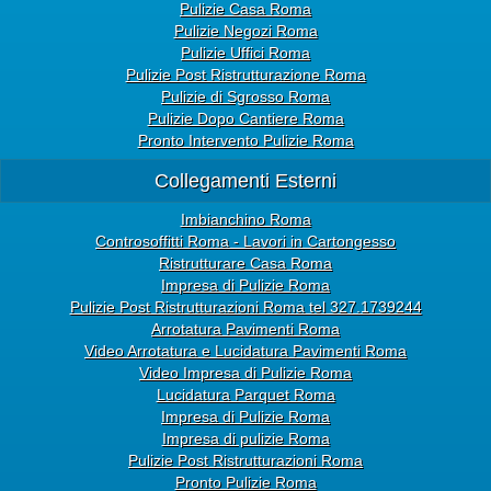
Pulizie Casa Roma
Pulizie Negozi Roma
Pulizie Uffici Roma
Pulizie Post Ristrutturazione Roma
Pulizie di Sgrosso Roma
Pulizie Dopo Cantiere Roma
Pronto Intervento Pulizie Roma
Collegamenti Esterni
Imbianchino Roma
Controsoffitti Roma - Lavori in Cartongesso
Ristrutturare Casa Roma
Impresa di Pulizie Roma
Pulizie Post Ristrutturazioni Roma tel 327.1739244
Arrotatura Pavimenti Roma
Video Arrotatura e Lucidatura Pavimenti Roma
Video Impresa di Pulizie Roma
Lucidatura Parquet Roma
Impresa di Pulizie Roma
Impresa di pulizie Roma
Pulizie Post Ristrutturazioni Roma
Pronto Pulizie Roma