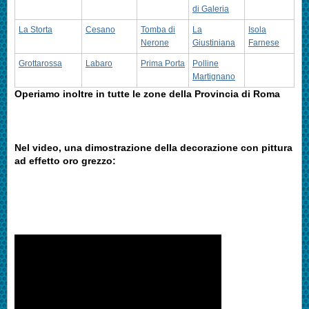
di Galeria
La Storta
Cesano
Tomba di
La
Isola
Nerone
Giustiniana
Farnese
Grottarossa
Labaro
Prima Porta
Polline
Martignano
Operiamo inoltre in tutte le zone della Provincia di Roma
Nel video, una dimostrazione della decorazione con pittura
ad effetto oro grezzo: