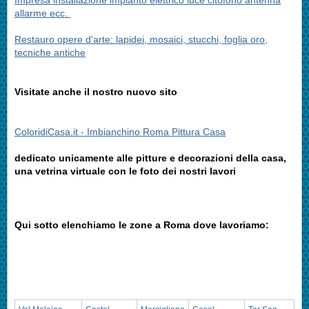
Impresa installazione impianto elettrico luce citofono antenna
allarme ecc.
Restauro opere d'arte: lapidei, mosaici, stucchi, foglia oro,
tecniche antiche
Visitate anche il nostro nuovo sito
ColoridiCasa.it - Imbianchino Roma Pittura Casa
dedicato unicamente alle pitture e decorazioni della casa,
una vetrina virtuale con le foto dei nostri lavori
Qui sotto elenchiamo le zone a Roma dove lavoriamo: