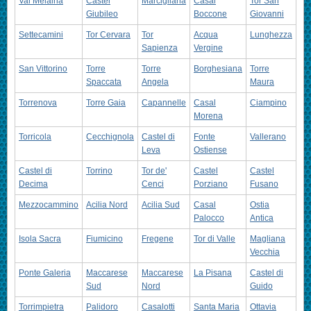
Val Melaina
Castel
Marcigliana
Casal
Tor San
Giubileo
Boccone
Giovanni
Settecamini
Tor Cervara
Tor
Acqua
Lunghezza
Sapienza
Vergine
San Vittorino
Torre
Torre
Borghesiana
Torre
Spaccata
Angela
Maura
Torrenova
Torre Gaia
Capannelle
Casal
Ciampino
Morena
Torricola
Cecchignola
Castel di
Fonte
Vallerano
Leva
Ostiense
Castel di
Torrino
Tor de'
Castel
Castel
Decima
Cenci
Porziano
Fusano
Mezzocammino
Acilia Nord
Acilia Sud
Casal
Ostia
Palocco
Antica
Isola Sacra
Fiumicino
Fregene
Tor di Valle
Magliana
Vecchia
Ponte Galeria
Maccarese
Maccarese
La Pisana
Castel di
Sud
Nord
Guido
Torrimpietra
Palidoro
Casalotti
Santa Maria
Ottavia