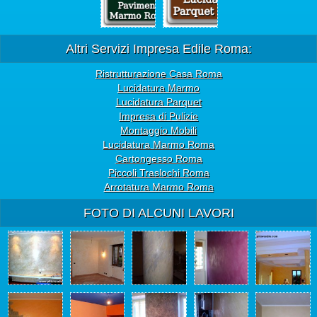
Altri Servizi Impresa Edile Roma:
Ristrutturazione Casa Roma
Lucidatura Marmo
Lucidatura Parquet
Impresa di Pulizie
Montaggio Mobili
Lucidatura Marmo Roma
Cartongesso Roma
Piccoli Traslochi Roma
Arrotatura Marmo Roma
FOTO DI ALCUNI LAVORI