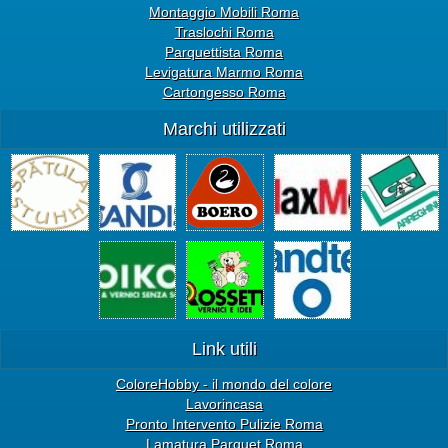
Montaggio Mobili Roma
Traslochi Roma
Parquettista Roma
Levigatura Marmo Roma
Cartongesso Roma
Marchi utilizzati
Link utili
ColoreHobby - il mondo del colore
Lavorincasa
Pronto Intervento Pulizie Roma
Lamatura Parquet Roma