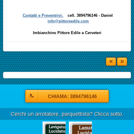
Contatti e Preventrivi:
cell. 3894796146 - Daniel
info@pittoreedile.com
Imbianchino Pittore Edile a Cerveteri
«
»
CHIAMA: 3894796146
Cerchi un arrotatore, parquettista? Clicca sotto.