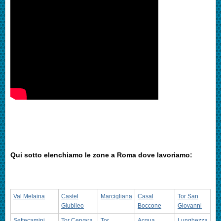
Qui sotto elenchiamo le zone a Roma dove lavoriamo:
Val Melaina
Castel
Marcigliana
Casal
Tor San
Giubileo
Boccone
Giovanni
Settecamini
Tor Cervara
Tor
Acqua
Lunghezza