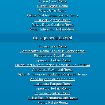
Pulizie Casa Roma
Pulizie Negozi Roma
Pulizie Uffici Roma
Pulizie Post Ristrutturazione Roma
Pulizie di Sgrosso Roma
Pulizie Dopo Cantiere Roma
Pronto Intervento Pulizie Roma
Collegamenti Esterni
Imbianchino Roma
Controsoffitti Roma - Lavori in Cartongesso
Ristrutturare Casa Roma
Impresa di Pulizie Roma
Pulizie Post Ristrutturazioni Roma tel 327.1739244
Arrotatura Pavimenti Roma
Video Arrotatura e Lucidatura Pavimenti Roma
Video Impresa di Pulizie Roma
Lucidatura Parquet Roma
Impresa di Pulizie Roma
Impresa di pulizie Roma
Pulizie Post Ristrutturazioni Roma
Pronto Pulizie Roma