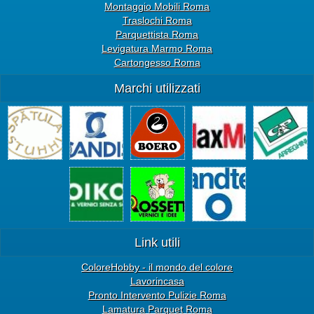
Montaggio Mobili Roma
Traslochi Roma
Parquettista Roma
Levigatura Marmo Roma
Cartongesso Roma
Marchi utilizzati
Link utili
ColoreHobby - il mondo del colore
Lavorincasa
Pronto Intervento Pulizie Roma
Lamatura Parquet Roma