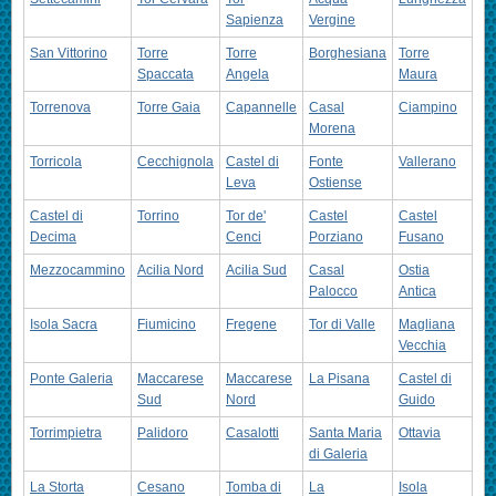
Sapienza
Vergine
San Vittorino
Torre
Torre
Borghesiana
Torre
Spaccata
Angela
Maura
Torrenova
Torre Gaia
Capannelle
Casal
Ciampino
Morena
Torricola
Cecchignola
Castel di
Fonte
Vallerano
Leva
Ostiense
Castel di
Torrino
Tor de'
Castel
Castel
Decima
Cenci
Porziano
Fusano
Mezzocammino
Acilia Nord
Acilia Sud
Casal
Ostia
Palocco
Antica
Isola Sacra
Fiumicino
Fregene
Tor di Valle
Magliana
Vecchia
Ponte Galeria
Maccarese
Maccarese
La Pisana
Castel di
Sud
Nord
Guido
Torrimpietra
Palidoro
Casalotti
Santa Maria
Ottavia
di Galeria
La Storta
Cesano
Tomba di
La
Isola