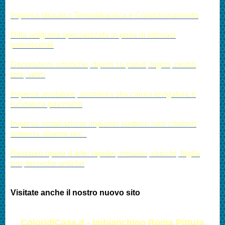
Impresa Idraulica Termoidraulica e Condizionamento
Ditta artigiana specializzata in posa di intonaci
premiscelati
Decorazioni artistiche, dipinti su pareti, legno, mobili,
tele, vetro
Impresa arrotatore, arrotatura stuccatura levigatura e
lucidatura pavimenti
Impresa installazione impianto elettrico luce citofono
antenna allarme ecc.
Restauro opere d'arte: lapidei, mosaici, stucchi, foglia
oro, tecniche antiche
Visitate anche il nostro nuovo sito
ColoridiCasa.it - Imbianchino Roma Pittura