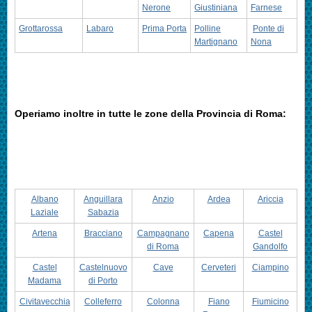
Nerone
Giustiniana
Farnese
Grottarossa
Labaro
Prima Porta
Polline
Ponte di
Martignano
Nona
Operiamo inoltre in tutte le zone della Provincia di Roma:
Albano
Anguillara
Anzio
Ardea
Ariccia
Laziale
Sabazia
Artena
Bracciano
Campagnano
Capena
Castel
di Roma
Gandolfo
Castel
Castelnuovo
Cave
Cerveteri
Ciampino
Madama
di Porto
Civitavecchia
Colleferro
Colonna
Fiano
Fiumicino