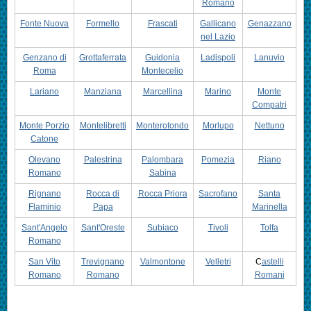
Romano
Fonte Nuova
Formello
Frascati
Gallicano
Genazzano
nel Lazio
Genzano di
Grottaferrata
Guidonia
Ladispoli
Lanuvio
Roma
Montecelio
Lariano
Manziana
Marcellina
Marino
Monte
Compatri
Monte Porzio
Montelibretti
Monterotondo
Morlupo
Nettuno
Catone
Olevano
Palestrina
Palombara
Pomezia
Riano
Romano
Sabina
Rignano
Rocca di
Rocca Priora
Sacrofano
Santa
Flaminio
Papa
Marinella
Sant'Angelo
Sant'Oreste
Subiaco
Tivoli
Tolfa
Romano
San Vito
Trevignano
Valmontone
Velletri
C
astelli
Romano
Romano
Romani