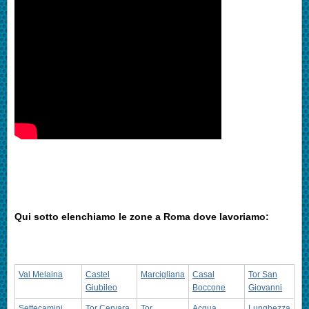
Qui sotto elenchiamo le zone a Roma dove lavoriamo:
Val Melaina
Castel
Marcigliana
Casal
Tor San
Giubileo
Boccone
Giovanni
Settecamini
Tor Cervara
Tor
Acqua
Lunghezza