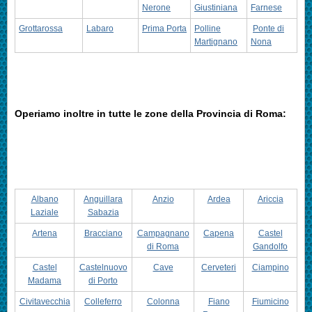
Nerone
Giustiniana
Farnese
Grottarossa
Labaro
Prima Porta
Polline
Ponte di
Martignano
Nona
Operiamo inoltre in tutte le zone della Provincia di Roma:
Albano
Anguillara
Anzio
Ardea
Ariccia
Laziale
Sabazia
Artena
Bracciano
Campagnano
Capena
Castel
di Roma
Gandolfo
Castel
Castelnuovo
Cave
Cerveteri
Ciampino
Madama
di Porto
Civitavecchia
Colleferro
Colonna
Fiano
Fiumicino