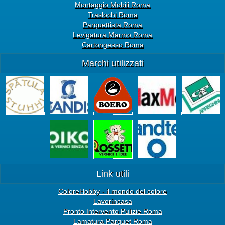
Montaggio Mobili Roma
Traslochi Roma
Parquettista Roma
Levigatura Marmo Roma
Cartongesso Roma
Marchi utilizzati
Link utili
ColoreHobby - il mondo del colore
Lavorincasa
Pronto Intervento Pulizie Roma
Lamatura Parquet Roma