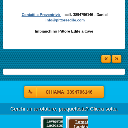
Contatti e Preventrivi:
cell. 3894796146 - Daniel
info@pittoreedile.com
Imbianchino Pittore Edile a Cave
«
»
CHIAMA: 3894796146
Cerchi un arrotatore, parquettista? Clicca sotto.