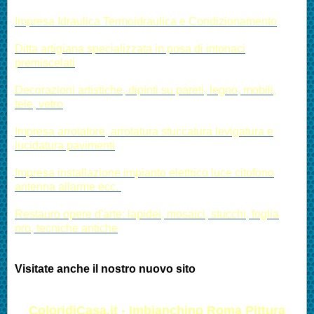
Impresa Idraulica Termoidraulica e Condizionamento
Ditta artigiana specializzata in posa di intonaci
premiscelati
Decorazioni artistiche, dipinti su pareti, legno, mobili,
tele, vetro
Impresa arrotatore, arrotatura stuccatura levigatura e
lucidatura pavimenti
Impresa installazione impianto elettrico luce citofono
antenna allarme ecc.
Restauro opere d'arte: lapidei, mosaici, stucchi, foglia
oro, tecniche antiche
Visitate anche il nostro nuovo sito
ColoridiCasa.it - Imbianchino Roma Pittura