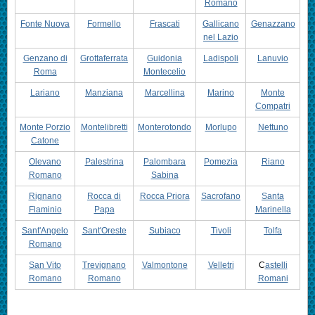
Romano
Fonte Nuova
Formello
Frascati
Gallicano
Genazzano
nel Lazio
Genzano di
Grottaferrata
Guidonia
Ladispoli
Lanuvio
Roma
Montecelio
Lariano
Manziana
Marcellina
Marino
Monte
Compatri
Monte Porzio
Montelibretti
Monterotondo
Morlupo
Nettuno
Catone
Olevano
Palestrina
Palombara
Pomezia
Riano
Romano
Sabina
Rignano
Rocca di
Rocca Priora
Sacrofano
Santa
Flaminio
Papa
Marinella
Sant'Angelo
Sant'Oreste
Subiaco
Tivoli
Tolfa
Romano
San Vito
Trevignano
Valmontone
Velletri
C
astelli
Romano
Romano
Romani