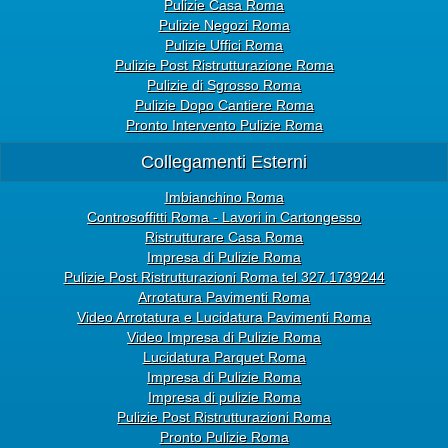
Pulizie Casa Roma
Pulizie Negozi Roma
Pulizie Uffici Roma
Pulizie Post Ristrutturazione Roma
Pulizie di Sgrosso Roma
Pulizie Dopo Cantiere Roma
Pronto Intervento Pulizie Roma
Collegamenti Esterni
Imbianchino Roma
Controsoffitti Roma - Lavori in Cartongesso
Ristrutturare Casa Roma
Impresa di Pulizie Roma
Pulizie Post Ristrutturazioni Roma tel 327.1739244
Arrotatura Pavimenti Roma
Video Arrotatura e Lucidatura Pavimenti Roma
Video Impresa di Pulizie Roma
Lucidatura Parquet Roma
Impresa di Pulizie Roma
Impresa di pulizie Roma
Pulizie Post Ristrutturazioni Roma
Pronto Pulizie Roma