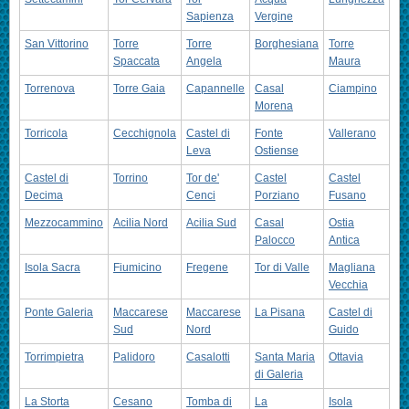
Sapienza
Vergine
San Vittorino
Torre
Torre
Borghesiana
Torre
Spaccata
Angela
Maura
Torrenova
Torre Gaia
Capannelle
Casal
Ciampino
Morena
Torricola
Cecchignola
Castel di
Fonte
Vallerano
Leva
Ostiense
Castel di
Torrino
Tor de'
Castel
Castel
Decima
Cenci
Porziano
Fusano
Mezzocammino
Acilia Nord
Acilia Sud
Casal
Ostia
Palocco
Antica
Isola Sacra
Fiumicino
Fregene
Tor di Valle
Magliana
Vecchia
Ponte Galeria
Maccarese
Maccarese
La Pisana
Castel di
Sud
Nord
Guido
Torrimpietra
Palidoro
Casalotti
Santa Maria
Ottavia
di Galeria
La Storta
Cesano
Tomba di
La
Isola