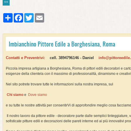
<<
Share
Facebook
Twitter
Email
Imbianchino Pittore Edile a Borghesiana, Roma
Contatti e Preventrivi:
cell. 3894796146 -
Daniel
info@pittoreedil
Piccola impresa artigiana a Borghesiana, Roma di pittori edili decoratori e cart
esigenze della clientela con il massimo di professionalità, dinamismo e creativi
Nel sito potrete trovare tutte le informazioni sulla nostra impresa, sul
Chi siamo
e
Dove siamo
e su tutte le nostre attività per consentirVi di approfondire meglio cosa facciam
Il nostro lavoro da pittore edile - decoratore parte dalle semplici tinteggiature, v
sofisticate pitture edili e decorazioni delle pareti interne ed ai più innovativi prod