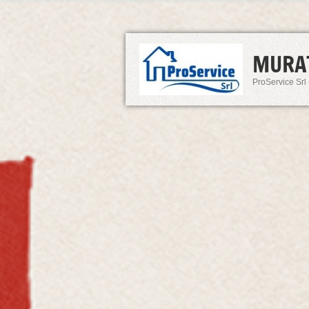
MURA
ProService Srl 