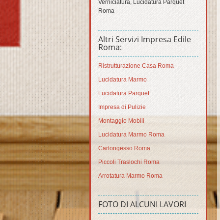
Verniciatura, Lucidatura Parquet
Roma
Altri Servizi Impresa Edile
Roma:
Ristrutturazione Casa Roma
Lucidatura Marmo
Lucidatura Parquet
Impresa di Pulizie
Montaggio Mobili
Lucidatura Marmo Roma
Cartongesso Roma
Piccoli Traslochi Roma
Arrotatura Marmo Roma
FOTO DI ALCUNI LAVORI