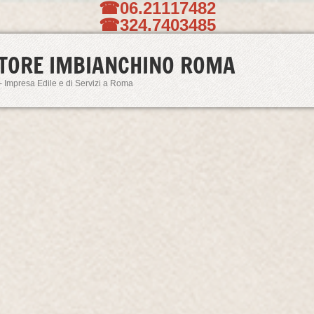
☎06.21117482
☎324.7403485
TORE IMBIANCHINO ROMA
- Impresa Edile e di Servizi a Roma