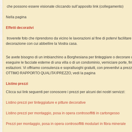
che possono essere visionate cliccando sull’apposito link (collegamento)
Nella pagina
Effetti decorativi
troverete foto che riprendono da vicino le lavorazioni al fine di potervi facilitare 
decorazione con cui abbellire la Vostra casa.
Se avete bisogno di un imbianchino a Borghesiana per tinteggiare o decorare una
eseguire le facciate esterne di una villa o di un condominio, verniciare porte, f
esitazioni. Vi offriamo consulenza e sopralluoghi gratuiti, con preventivi a pre
OTTIMO RAPPORTO QUALITA’/PREZZO, vedi la pagina
Listino prezzi
Clicca sui link seguenti per conoscere i prezzi per alcuni dei nostri servizzi:
Listino prezzi per tinteggiature e pitture decorative
Listino prezzi per montaggio, posa in opera controsoffitti in cartongesso
Prezzi per montaggio, posa in opera controsoffitti modulari in fibra minerale