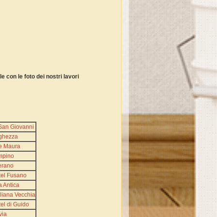
e con le foto dei nostri lavori
San Giovanni
ghezza
e Maura
mpino
erano
tel Fusano
a Antica
liana Vecchia
el di Guido
via