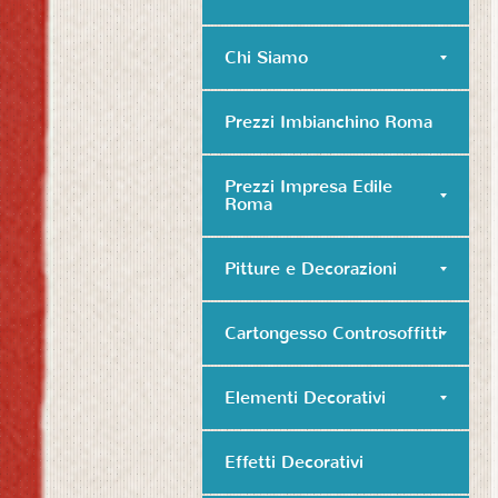
Chi Siamo
Prezzi Imbianchino Roma
Prezzi Impresa Edile
Roma
Pitture e Decorazioni
Cartongesso Controsoffitti
Elementi Decorativi
Effetti Decorativi