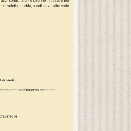
ativi, cornici, archi e colonne in gesso e nel
ti, velette, nicchie, pareti curve, altre varie
utilizzati.
 componenti dell’impresa nel pieno
ttraverso le