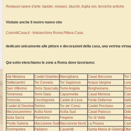
Restauro opere d'arte: lapidei, mosaici, stucchi, foglia oro, tecniche antiche
Visitate anche il nostro nuovo sito
ColoridiCasa.it - Imbianchino Roma Pittura Casa
dedicato unicamente alle pitture e decorazioni della casa, una vetrina virtual
Qui sotto elenchiamo le zone a Roma dove lavoriamo:
Val Melaina
Castel Giubileo
Marcigliana
Casal Boccone
Tor 
Settecamini
Tor Cervara
Tor Sapienza
Acqua Vergine
Lun
San Vittorino
Torre Spaccata
Torre Angela
Borghesiana
Torr
Torrenova
Torre Gaia
Capannelle
Casal Morena
Cia
Torricola
Cecchignola
Castel di Leva
Fonte Ostiense
Vall
Castel di Decima
Torrino
Tor de' Cenci
Castel Porziano
Cas
Mezzocammino
Acilia Nord
Acilia Sud
Casal Palocco
Osti
Isola Sacra
Fiumicino
Fregene
Tor di Valle
Mag
Ponte Galeria
Maccarese Sud
Maccarese Nord
La Pisana
Cast
Torrimpietra
Palidoro
Casalotti
Santa Maria di Galeria
Otta