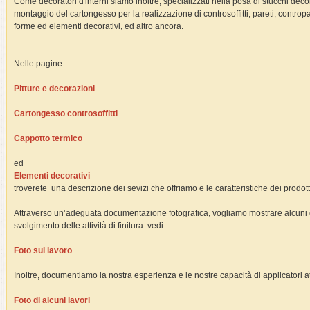
Come decoratori d'interni siamo inoltre, specializzati nella posa di stucchi decor
montaggio del cartongesso per la realizzazione di controsoffitti, pareti, contropare
forme ed elementi decorativi, ed altro ancora.
Nelle pagine
Pitture e decorazioni
Cartongesso controsoffitti
Cappotto termico
ed
Elementi decorativi
troverete una descrizione dei sevizi che offriamo e le caratteristiche dei prodotti 
Attraverso un’adeguata documentazione fotografica, vogliamo mostrare alcuni
svolgimento delle attività di finitura: vedi
Foto sul lavoro
Inoltre, documentiamo la nostra esperienza e le nostre capacità di applicatori a
Foto di alcuni lavori