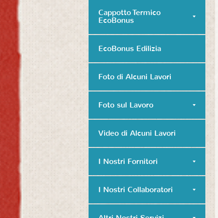
Cappotto Termico
EcoBonus
EcoBonus Edilizia
Foto di Alcuni Lavori
Foto sul Lavoro
Video di Alcuni Lavori
I Nostri Fornitori
I Nostri Collaboratori
Altri Nostri Servizi