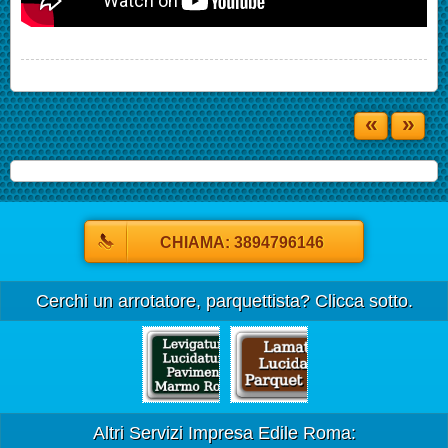
«
»
CHIAMA: 3894796146
Cerchi un arrotatore, parquettista? Clicca sotto.
Altri Servizi Impresa Edile Roma: