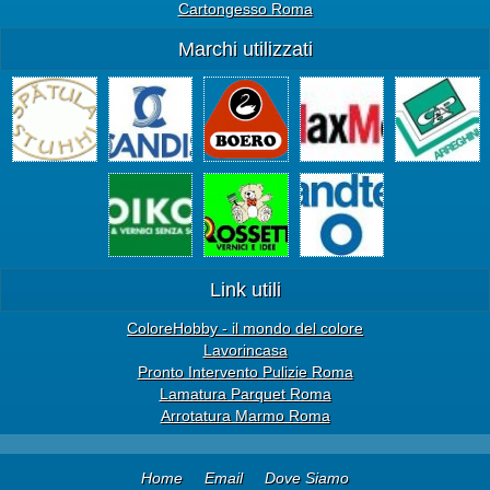
Cartongesso Roma
Marchi utilizzati
Link utili
ColoreHobby - il mondo del colore
Lavorincasa
Pronto Intervento Pulizie Roma
Lamatura Parquet Roma
Arrotatura Marmo Roma
Home
Email
Dove Siamo