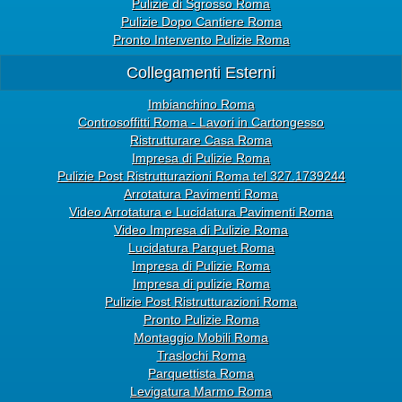
Pulizie di Sgrosso Roma
Pulizie Dopo Cantiere Roma
Pronto Intervento Pulizie Roma
Collegamenti Esterni
Imbianchino Roma
Controsoffitti Roma - Lavori in Cartongesso
Ristrutturare Casa Roma
Impresa di Pulizie Roma
Pulizie Post Ristrutturazioni Roma tel 327.1739244
Arrotatura Pavimenti Roma
Video Arrotatura e Lucidatura Pavimenti Roma
Video Impresa di Pulizie Roma
Lucidatura Parquet Roma
Impresa di Pulizie Roma
Impresa di pulizie Roma
Pulizie Post Ristrutturazioni Roma
Pronto Pulizie Roma
Montaggio Mobili Roma
Traslochi Roma
Parquettista Roma
Levigatura Marmo Roma