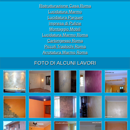
Ristrutturazione Casa Roma
Lucidatura Marmo
Lucidatura Parquet
Impresa di Pulizie
Montaggio Mobili
Lucidatura Marmo Roma
Cartongesso Roma
Piccoli Traslochi Roma
Arrotatura Marmo Roma
FOTO DI ALCUNI LAVORI