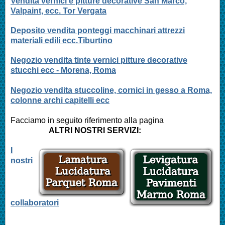
Vendita vernici e pitture decorative San Marco,
Valpaint, ecc. Tor Vergata
Deposito vendita ponteggi macchinari attrezzi
materiali edili ecc.Tiburtino
Negozio vendita tinte vernici pitture decorative
stucchi ecc - Morena, Roma
Negozio vendita stuccoline, cornici in gesso a Roma,
colonne archi capitelli ecc
Facciamo in seguito riferimento alla pagina
ALTRI NOSTRI SERVIZI:
I
nostri
collaboratori