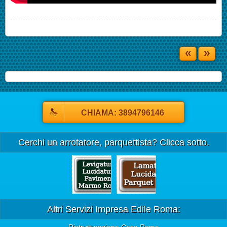
«
»
CHIAMA: 3894796146
Cerchi un arrotatore, parquettista? Clicca sotto.
Altri Servizi Impresa Edile Roma: