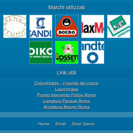
Marchi utilizzati
Link utili
ColoreHobby - il mondo del colore
Lavorincasa
Pronto Intervento Pulizie Roma
Lamatura Parquet Roma
Arrotatura Marmo Roma
Home
Email
Dove Siamo