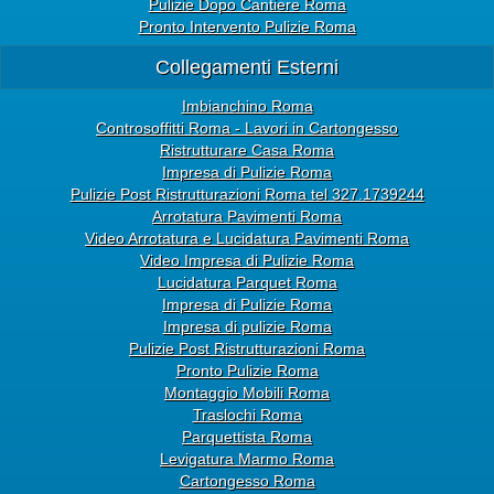
Pulizie Dopo Cantiere Roma
Pronto Intervento Pulizie Roma
Collegamenti Esterni
Imbianchino Roma
Controsoffitti Roma - Lavori in Cartongesso
Ristrutturare Casa Roma
Impresa di Pulizie Roma
Pulizie Post Ristrutturazioni Roma tel 327.1739244
Arrotatura Pavimenti Roma
Video Arrotatura e Lucidatura Pavimenti Roma
Video Impresa di Pulizie Roma
Lucidatura Parquet Roma
Impresa di Pulizie Roma
Impresa di pulizie Roma
Pulizie Post Ristrutturazioni Roma
Pronto Pulizie Roma
Montaggio Mobili Roma
Traslochi Roma
Parquettista Roma
Levigatura Marmo Roma
Cartongesso Roma