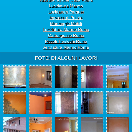
Ristrutturazione Casa Roma
Lucidatura Marmo
Lucidatura Parquet
Impresa di Pulizie
Montaggio Mobili
Lucidatura Marmo Roma
Cartongesso Roma
Piccoli Traslochi Roma
Arrotatura Marmo Roma
FOTO DI ALCUNI LAVORI