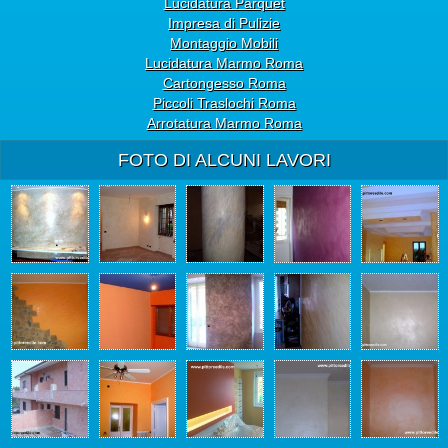
Lucidatura Parquet
Impresa di Pulizie
Montaggio Mobili
Lucidatura Marmo Roma
Cartongesso Roma
Piccoli Traslochi Roma
Arrotatura Marmo Roma
FOTO DI ALCUNI LAVORI