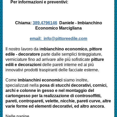
Per informazioni e preventivi:
Chiama:
389.4796146
Daniele - Imbianchino
Economico
Marcigliana
email:
info@pittoreedile.com
Il nostro lavoro da i
mbianchino economico, pittore
edile - decoratore
parte dalle semplici tinteggiature,
verniciature fino ad arrivare alle più sofisticate
pitture
edili e decorazioni
delle pareti interne ed ai più
innovativi prodotti traspiranti delle facciate esterne.
Come
imbianchini economici
siamo inoltre,
specializzati nella
posa di stucchi decorativi, cornici,
archi e colonne in gesso e nel montaggio del
cartongesso per la realizzazione di controsoffitti,
pareti, contropareti, velette, nicchie, pareti curve, altre
varie forme ed elementi decorativi, ed altro ancora
.
Nelle pagine