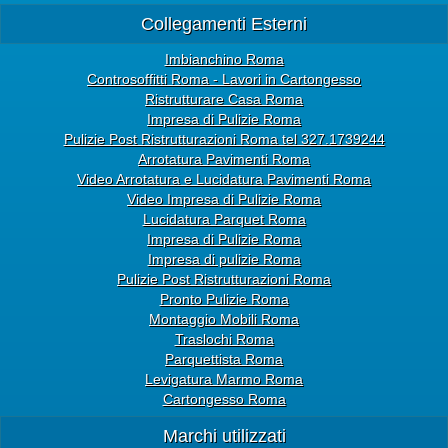
Collegamenti Esterni
Imbianchino Roma
Controsoffitti Roma - Lavori in Cartongesso
Ristrutturare Casa Roma
Impresa di Pulizie Roma
Pulizie Post Ristrutturazioni Roma tel 327.1739244
Arrotatura Pavimenti Roma
Video Arrotatura e Lucidatura Pavimenti Roma
Video Impresa di Pulizie Roma
Lucidatura Parquet Roma
Impresa di Pulizie Roma
Impresa di pulizie Roma
Pulizie Post Ristrutturazioni Roma
Pronto Pulizie Roma
Montaggio Mobili Roma
Traslochi Roma
Parquettista Roma
Levigatura Marmo Roma
Cartongesso Roma
Marchi utilizzati