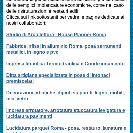
delle semplici imbiancature economiche, come nel caso
delle ristrutturazioni e restauri edili.
Clicca sui link sottostanti per vedre le pagine dedicate ai
nostri collaboratori:
Studio di Architettura - House Planner Roma
Fabbrica infissi in alluminio Roma, posa serramenti
metallici, in legno e pvc
Impresa Idraulica Termoidraulica e Condizionamento
Ditta artigiana specializzata in posa di intonaci
premiscelati
Decorazioni artistiche, dipinti su pareti, legno, mobili,
tele, vetro
Impresa arrotatore, arrotatura stuccatura levigatura e
lucidatura pavimenti
Lucidatura parquet Roma - posa, restauro, lamatura e