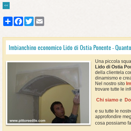
<<
Share
Facebook
Twitter
Email
Imbianchino economico Lido di Ostia Ponente - Quant
Una piccola squa
Lido di Ostia P
della clientela co
dinamismo e creat
Nel nostro sito
Im
trovare tutte le i
Chi siamo
e
Do
e su tutte le nostr
approfondire megl
cosa possiamo fa