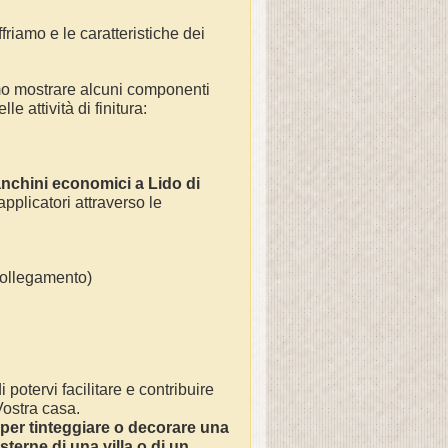
friamo e le caratteristiche dei
mo mostrare alcuni componenti
e attività di finitura:
anchini economici a Lido di
applicatori attraverso le
(collegamento)
 potervi facilitare e contribuire
 Vostra casa.
per tinteggiare o decorare una
esterne di una villa o di un