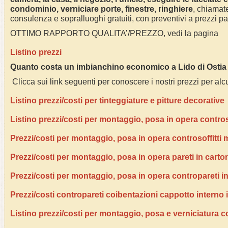
condominio, verniciare porte, finestre, ringhiere
, chiamate
consulenza e sopralluoghi gratuiti, con preventivi a prezzi p
OTTIMO RAPPORTO QUALITA’/PREZZO, vedi la pagina
Listino prezzi
Quanto costa un imbianchino economico a
Lido di Osti
Clicca sui link seguenti per conoscere i nostri prezzi per alcu
Listino prezzi/costi per tinteggiature e pitture decorative
Listino prezzi/costi per montaggio, posa in opera contros
Prezzi/costi per montaggio, posa in opera controsoffitti m
Prezzi/costi per montaggio, posa in opera pareti in cart
Prezzi/costi per montaggio, posa in opera contropareti 
Prezzi/costi contropareti coibentazioni cappotto interno
Listino prezzi/costi per montaggio, posa e verniciatura co