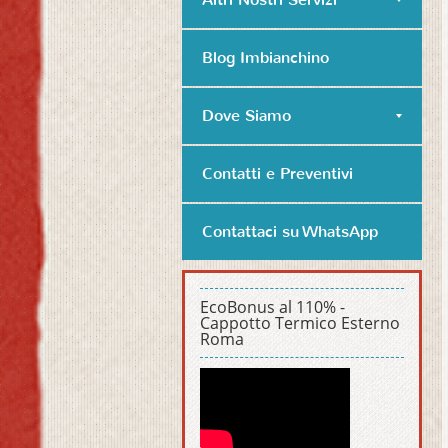
Blog Imbianchino
Dove Siamo
Contatti e Preventivi
Contattaci su WhatsApp
EcoBonus al 110% -
Cappotto Termico Esterno
Roma