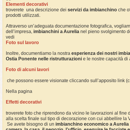
Elementi decorativi
troverete una descrizione dei
servizi da imbianchino
che of
prodotti utilizzati.
Attraverso un’adeguata documentazione fotografica, voglia
dell’impresa,
imbianchini a
Aurelia
nel pieno svolgimento dell
vedi
Foto sul lavoro
Inoltre, documentiamo la nostra
esperienza dei nostri imbi
Ostia Ponente nelle ristrutturazioni
e le nostre capacità di 
Foto di alcuni lavori
che possono essere visionate cliccando sull’apposito link 
Nella pagina
Effetti decorativi
troverete foto che riprendono da vicino le lavorazioni al fine di
alla scelta finale sul tipo di decorazione con cui abbellire la
Se avete bisogno di un
imbianchino economico a
Aurelia
camera, la casa, il negozio, l’ufficio, eseguire le facciate 