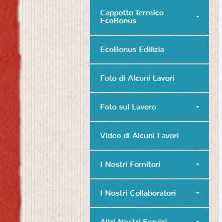
Cappotto Termico
EcoBonus
EcoBonus Edilizia
Foto di Alcuni Lavori
Foto sul Lavoro
Video di Alcuni Lavori
I Nostri Fornitori
I Nostri Collaboratori
Altri Nostri Servizi