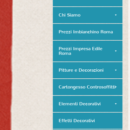
Chi Siamo
Prezzi Imbianchino Roma
Prezzi Impresa Edile
Roma
Pitture e Decorazioni
Cartongesso Controsoffitti
Elementi Decorativi
Effetti Decorativi