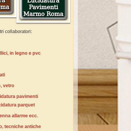
ri collaboratori:
ici, in legno e pvc
ati
e, vetro
cidatura pavimenti
cidatura parquet
tenna allarme ecc.
ro, tecniche antiche