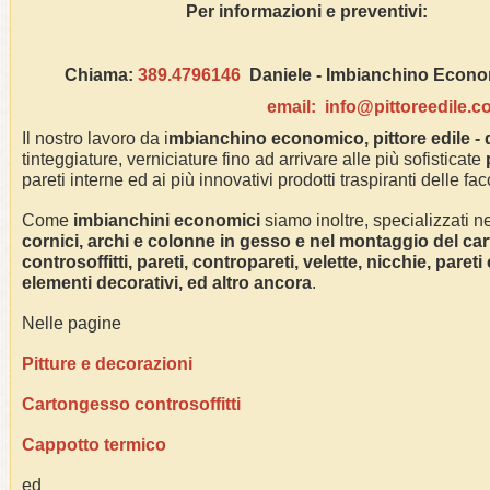
Per informazioni e pre
Chiama:
389.4796146
Daniele - Imbianchino Econ
email:
info@pittoreedile.
Il nostro lavoro da i
mbianchino economico, pittore edile -
tinteggiature, verniciature fino ad arrivare alle più sofisticate
pareti interne ed ai più innovativi prodotti traspiranti delle fa
Come
imbianchini economici
siamo inoltre, specializzati n
cornici, archi e colonne in gesso e nel montaggio del car
controsoffitti, pareti, contropareti, velette, nicchie, pareti
elementi decorativi, ed altro ancora
.
Nelle pagine
Pitture e decorazioni
Cartongesso controsoffitti
Cappotto termico
ed