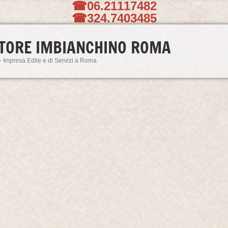
☎06.21117482
☎324.7403485
TORE IMBIANCHINO ROMA
- Impresa Edile e di Servizi a Roma