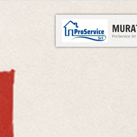
MURA
ProService Srl 