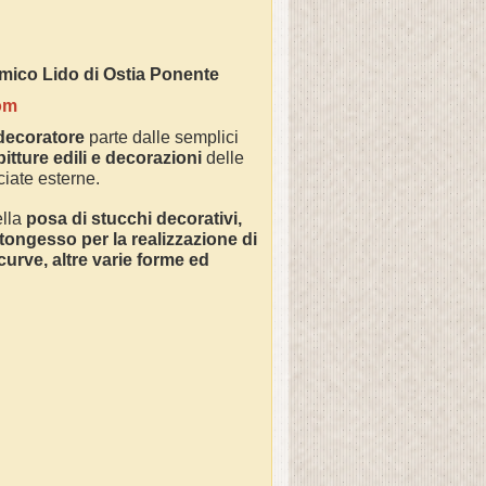
ventivi:
omico
Lido di Ostia Ponente
com
 decoratore
parte dalle semplici
pitture edili e decorazioni
delle
cciate esterne.
ella
posa di stucchi decorativi,
tongesso per la realizzazione di
 curve, altre varie forme ed