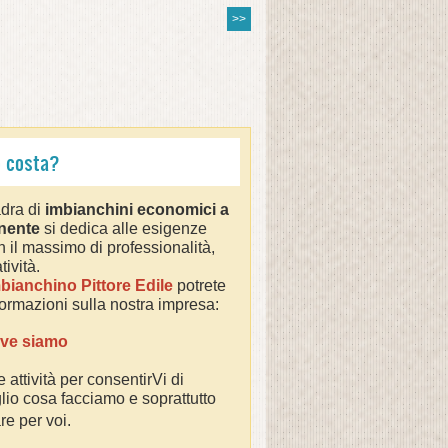
>>
o costa?
dra di
imbianchini economici a
onente
si dedica alle esigenze
n il massimo di professionalità,
ività.
bianchino Pittore Edile
potrete
nformazioni sulla nostra impresa:
ve siamo
e attività per consentirVi di
io cosa facciamo e soprattutto
re per voi.