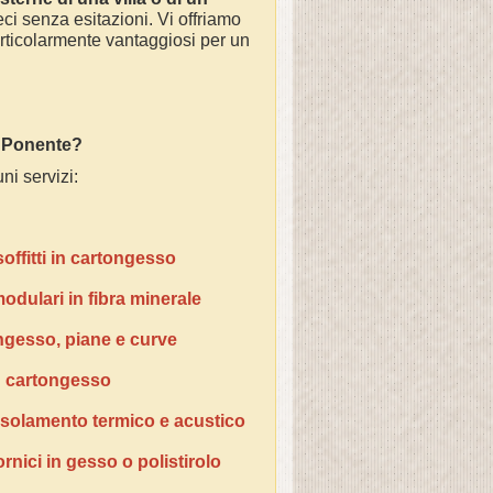
ci senza esitazioni. Vi offriamo
articolarmente vantaggiosi per un
a Ponente
?
ni servizi:
offitti in cartongesso
odulari in fibra minerale
ongesso, piane e curve
in cartongesso
 isolamento termico e acustico
rnici in gesso o polistirolo