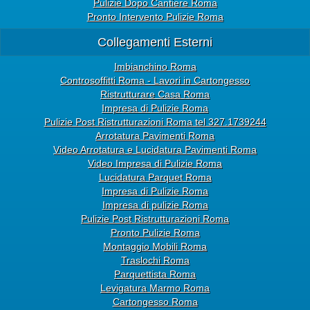
Pulizie Dopo Cantiere Roma
Pronto Intervento Pulizie Roma
Collegamenti Esterni
Imbianchino Roma
Controsoffitti Roma - Lavori in Cartongesso
Ristrutturare Casa Roma
Impresa di Pulizie Roma
Pulizie Post Ristrutturazioni Roma tel 327.1739244
Arrotatura Pavimenti Roma
Video Arrotatura e Lucidatura Pavimenti Roma
Video Impresa di Pulizie Roma
Lucidatura Parquet Roma
Impresa di Pulizie Roma
Impresa di pulizie Roma
Pulizie Post Ristrutturazioni Roma
Pronto Pulizie Roma
Montaggio Mobili Roma
Traslochi Roma
Parquettista Roma
Levigatura Marmo Roma
Cartongesso Roma