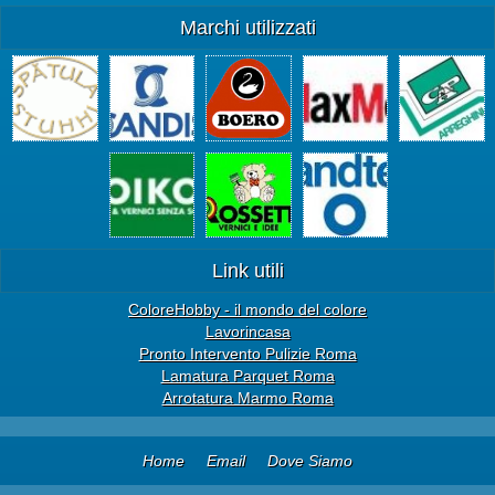
Marchi utilizzati
Link utili
ColoreHobby - il mondo del colore
Lavorincasa
Pronto Intervento Pulizie Roma
Lamatura Parquet Roma
Arrotatura Marmo Roma
Home
Email
Dove Siamo