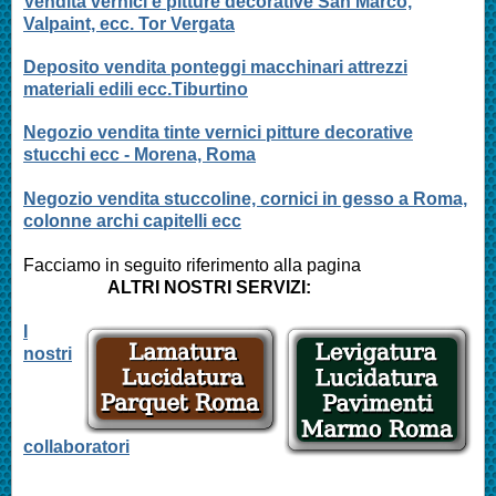
Vendita vernici e pitture decorative San Marco,
Valpaint, ecc. Tor Vergata
Deposito vendita ponteggi macchinari attrezzi
materiali edili ecc.Tiburtino
Negozio vendita tinte vernici pitture decorative
stucchi ecc - Morena, Roma
Negozio vendita stuccoline, cornici in gesso a Roma,
colonne archi capitelli ecc
Facciamo in seguito riferimento alla pagina
ALTRI NOSTRI SERVIZI:
I
nostri
collaboratori