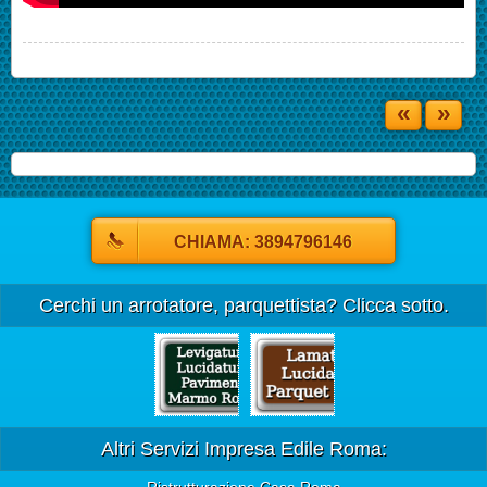
«
»
CHIAMA: 3894796146
Cerchi un arrotatore, parquettista? Clicca sotto.
Altri Servizi Impresa Edile Roma: