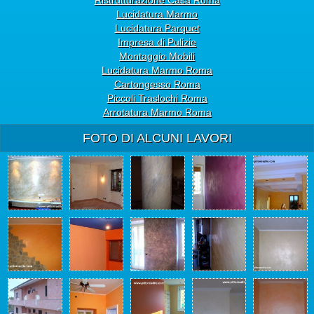
Ristrutturazione Casa Roma
Lucidatura Marmo
Lucidatura Parquet
Impresa di Pulizie
Montaggio Mobili
Lucidatura Marmo Roma
Cartongesso Roma
Piccoli Traslochi Roma
Arrotatura Marmo Roma
FOTO DI ALCUNI LAVORI