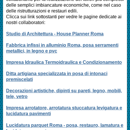
delle semplici imbiancature economiche, come nel caso
delle ristrutturazioni e restauri edili.
Clicca sui link sottostanti per vedre le pagine dedicate ai
nostri collaboratori:
Studio di Architettura - House Planner Roma
Fabbrica infissi in alluminio Roma, posa serramenti
metallici, in legno e pvc
Impresa Idraulica Termoidraulica e Condizionamento
Ditta artigiana specializzata in posa di intonaci
premiscelati
Decorazioni artistiche, dipinti su pareti, legno, mobili,
tele, vetro
Impresa arrotatore, arrotatura stuccatura levigatura e
lucidatura pavimenti
Lucidatura parquet Roma - posa, restauro, lamatura e