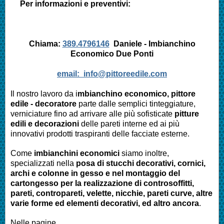
Per informazioni e preventivi:
Chiama:
389.4796146
Daniele - Imbianchino
Economico Due Ponti
email:
info@pittoreedile.com
Il nostro lavoro da i
mbianchino economico, pittore
edile - decoratore
parte dalle semplici tinteggiature,
verniciature fino ad arrivare alle più sofisticate
pitture
edili e decorazioni
delle pareti interne ed ai più
innovativi prodotti traspiranti delle facciate esterne.
Come
imbianchini economici
siamo inoltre,
specializzati nella
posa di stucchi decorativi, cornici,
archi e colonne in gesso e nel montaggio del
cartongesso per la realizzazione di controsoffitti,
pareti, contropareti, velette, nicchie, pareti curve, altre
varie forme ed elementi decorativi, ed altro ancora
.
Nelle pagine