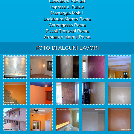
Lucidatura Parquet
Impresa di Pulizie
Montaggio Mobili
Lucidatura Marmo Roma
Cartongesso Roma
Piccoli Traslochi Roma
Arrotatura Marmo Roma
FOTO DI ALCUNI LAVORI