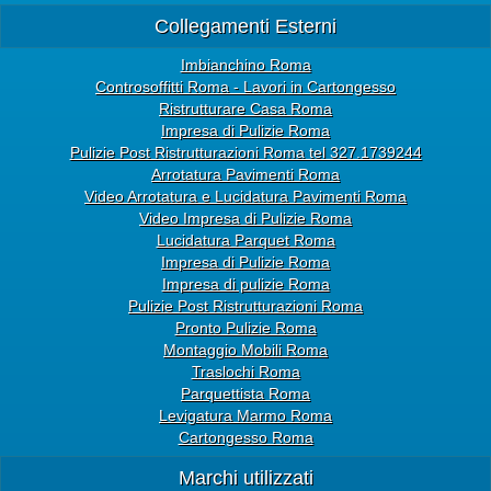
Collegamenti Esterni
Imbianchino Roma
Controsoffitti Roma - Lavori in Cartongesso
Ristrutturare Casa Roma
Impresa di Pulizie Roma
Pulizie Post Ristrutturazioni Roma tel 327.1739244
Arrotatura Pavimenti Roma
Video Arrotatura e Lucidatura Pavimenti Roma
Video Impresa di Pulizie Roma
Lucidatura Parquet Roma
Impresa di Pulizie Roma
Impresa di pulizie Roma
Pulizie Post Ristrutturazioni Roma
Pronto Pulizie Roma
Montaggio Mobili Roma
Traslochi Roma
Parquettista Roma
Levigatura Marmo Roma
Cartongesso Roma
Marchi utilizzati