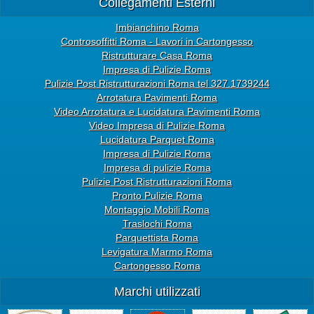
Collegamenti Esterni
Imbianchino Roma
Controsoffitti Roma - Lavori in Cartongesso
Ristrutturare Casa Roma
Impresa di Pulizie Roma
Pulizie Post Ristrutturazioni Roma tel 327.1739244
Arrotatura Pavimenti Roma
Video Arrotatura e Lucidatura Pavimenti Roma
Video Impresa di Pulizie Roma
Lucidatura Parquet Roma
Impresa di Pulizie Roma
Impresa di pulizie Roma
Pulizie Post Ristrutturazioni Roma
Pronto Pulizie Roma
Montaggio Mobili Roma
Traslochi Roma
Parquettista Roma
Levigatura Marmo Roma
Cartongesso Roma
Marchi utilizzati