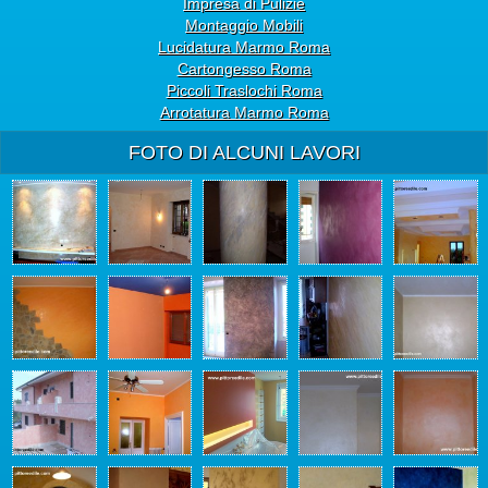
Impresa di Pulizie
Montaggio Mobili
Lucidatura Marmo Roma
Cartongesso Roma
Piccoli Traslochi Roma
Arrotatura Marmo Roma
FOTO DI ALCUNI LAVORI