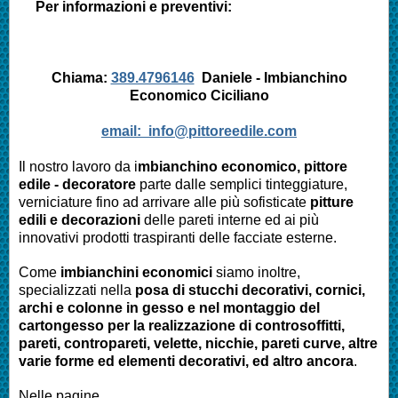
Per informazioni e preventivi:
Chiama:
389.4796146
Daniele - Imbianchino
Economico Ciciliano
email:
info@pittoreedile.com
Il nostro lavoro da i
mbianchino economico, pittore
edile - decoratore
parte dalle semplici tinteggiature,
verniciature fino ad arrivare alle più sofisticate
pitture
edili e decorazioni
delle pareti interne ed ai più
innovativi prodotti traspiranti delle facciate esterne.
Come
imbianchini economici
siamo inoltre,
specializzati nella
posa di stucchi decorativi, cornici,
archi e colonne in gesso e nel montaggio del
cartongesso per la realizzazione di controsoffitti,
pareti, contropareti, velette, nicchie, pareti curve, altre
varie forme ed elementi decorativi, ed altro ancora
.
Nelle pagine