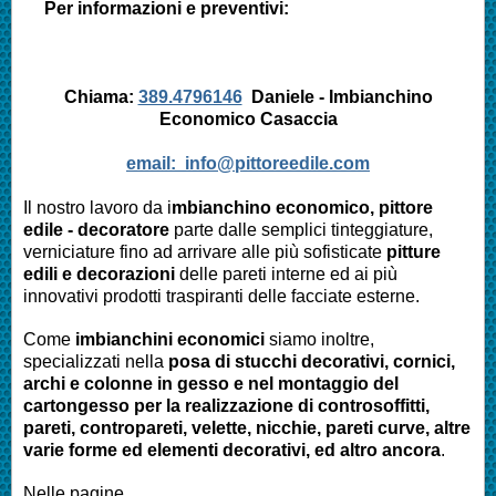
Per informazioni e preventivi:
Chiama:
389.4796146
Daniele - Imbianchino
Economico
Casaccia
email:
info@pittoreedile.com
Il nostro lavoro da i
mbianchino economico, pittore
edile - decoratore
parte dalle semplici tinteggiature,
verniciature fino ad arrivare alle più sofisticate
pitture
edili e decorazioni
delle pareti interne ed ai più
innovativi prodotti traspiranti delle facciate esterne.
Come
imbianchini economici
siamo inoltre,
specializzati nella
posa di stucchi decorativi, cornici,
archi e colonne in gesso e nel montaggio del
cartongesso per la realizzazione di controsoffitti,
pareti, contropareti, velette, nicchie, pareti curve, altre
varie forme ed elementi decorativi, ed altro ancora
.
Nelle pagine