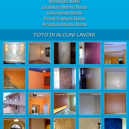
Montaggio Mobili
Lucidatura Marmo Roma
Cartongesso Roma
Piccoli Traslochi Roma
Arrotatura Marmo Roma
FOTO DI ALCUNI LAVORI