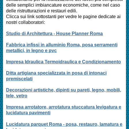
delle semplici imbiancature economiche, come nel caso
delle ristrutturazioni e restauri edili.
Clicca sui link sottostanti per vedre le pagine dedicate ai
nostri collaboratori:
Studio di Architettura - House Planner Roma
Fabbrica infissi in alluminio Roma, posa serramenti
metallici, in legno e pvc
Impresa Idraulica Termoidraulica e Condizionamento
Ditta artigiana specializzata in posa di intonaci
premiscelati
Decorazioni artistiche, dipinti su pareti, legno, mobili,
tele, vetro
Impresa arrotatore, arrotatura stuccatura levigatura e
lucidatura pavimenti
Lucidatura parquet Roma - posa, restauro, lamatura e