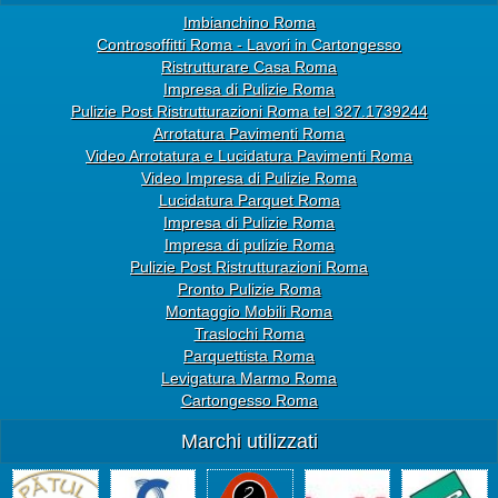
Imbianchino Roma
Controsoffitti Roma - Lavori in Cartongesso
Ristrutturare Casa Roma
Impresa di Pulizie Roma
Pulizie Post Ristrutturazioni Roma tel 327.1739244
Arrotatura Pavimenti Roma
Video Arrotatura e Lucidatura Pavimenti Roma
Video Impresa di Pulizie Roma
Lucidatura Parquet Roma
Impresa di Pulizie Roma
Impresa di pulizie Roma
Pulizie Post Ristrutturazioni Roma
Pronto Pulizie Roma
Montaggio Mobili Roma
Traslochi Roma
Parquettista Roma
Levigatura Marmo Roma
Cartongesso Roma
Marchi utilizzati