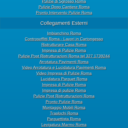
Pulizie di Sgrosso Roma
Pulizie Dopo Cantiere Roma
Pronto Intervento Pulizie Roma
Collegamenti Esterni
Imbianchino Roma
Controsoffitti Roma - Lavori in Cartongesso
Ristrutturare Casa Roma
Impresa di Pulizie Roma
Pulizie Post Ristrutturazioni Roma tel 327.1739244
Arrotatura Pavimenti Roma
Video Arrotatura e Lucidatura Pavimenti Roma
Video Impresa di Pulizie Roma
Lucidatura Parquet Roma
Impresa di Pulizie Roma
Impresa di pulizie Roma
Pulizie Post Ristrutturazioni Roma
Pronto Pulizie Roma
Montaggio Mobili Roma
Traslochi Roma
Parquettista Roma
Levigatura Marmo Roma