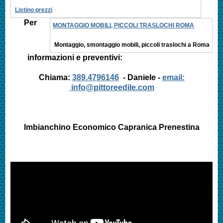
Listino prezzi
Per
MONTAGGIO MOBILI, PICCOLI TRASLOCHI ROMA
Montaggio, smontaggio mobili, piccoli traslochi a Roma
informazioni e preventivi:
Chiama:
389.4796146
- Daniele -
email:
info@pittoreedile.com
Imbianchino Economico
Capranica Prenestina