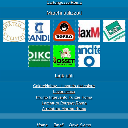
Cartongesso Roma
Marchi utilizzati
Link utili
ColoreHobby - il mondo del colore
Lavorincasa
Pronto Intervento Pulizie Roma
Lamatura Parquet Roma
Arrotatura Marmo Roma
Home
Email
Dove Siamo