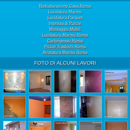
Ristrutturazione Casa Roma
Lucidatura Marmo
Lucidatura Parquet
Impresa di Pulizie
Montaggio Mobili
Lucidatura Marmo Roma
Cartongesso Roma
Piccoli Traslochi Roma
Arrotatura Marmo Roma
FOTO DI ALCUNI LAVORI