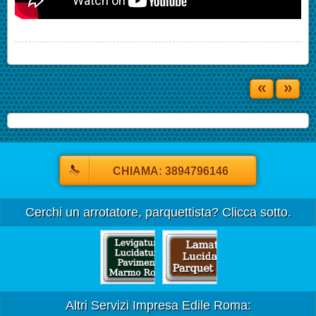
«
»
CHIAMA: 3894796146
Cerchi un arrotatore, parquettista? Clicca sotto.
Altri Servizi Impresa Edile Roma: