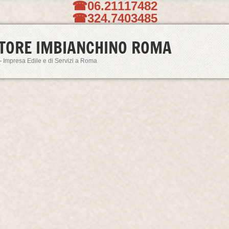
☎06.21117482
☎324.7403485
TORE IMBIANCHINO ROMA
- Impresa Edile e di Servizi a Roma