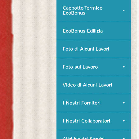
Cappotto Termico
EcoBonus
EcoBonus Edilizia
Foto di Alcuni Lavori
Foto sul Lavoro
Video di Alcuni Lavori
I Nostri Fornitori
I Nostri Collaboratori
Altri Nostri Servizi