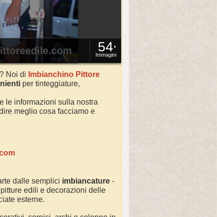
54
Immagini
? Noi di
Imbianchino Pittore
nienti
per tinteggiature,
te le informazioni sulla nostra
ondire meglio cosa facciamo e
.com
rte dalle semplici
imbiancature
-
 pitture edili e decorazioni delle
cciate esterne.