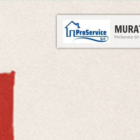
MURA
ProService Srl 