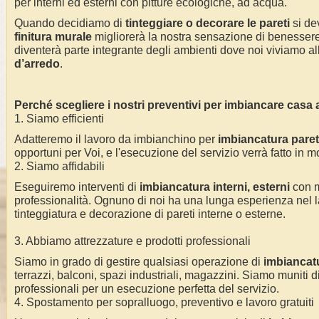
per interni ed esterni con pitture ecologiche, ad acqua.
Quando decidiamo di
tinteggiare o decorare le pareti
si dev
finitura murale
migliorerà la nostra sensazione di benessere 
diventerà parte integrante degli ambienti dove noi viviamo alla
d’arredo
.
Perché scegliere i nostri preventivi per imbiancare casa
1. Siamo efficienti
Adatteremo il lavoro da imbianchino per
imbiancatura pareti
opportuni per Voi, e l'esecuzione del servizio verrà fatto in m
2. Siamo affidabili
Eseguiremo interventi di
imbiancatura interni, esterni
con 
professionalità. Ognuno di noi ha una lunga esperienza nel l
tinteggiatura e decorazione di pareti interne o esterne.
3. Abbiamo attrezzature e prodotti professionali
Siamo in grado di gestire qualsiasi operazione di
imbiancat
terrazzi, balconi, spazi industriali, magazzini. Siamo muniti di
professionali per un esecuzione perfetta del servizio.
4. Spostamento per sopralluogo, preventivo e lavoro gratuiti