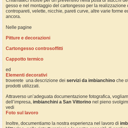
Chiamateci inoltre per un preventivo nella posa di stucchi dec
gesso e nel montaggio del cartongesso per la realizzazione di 
contropareti, velette, nicchie, pareti curve, altre varie forme e
ancora.
Nelle pagine
Pitture e decorazioni
Cartongesso controsoffitti
Cappotto termico
ed
Elementi decorativi
troverete una descrizione dei
servizi da imbianchino
che of
prodotti utilizzati.
Attraverso un’adeguata documentazione fotografica, voglia
dell’impresa,
imbianchini a
San Vittorino
nel pieno svolgimen
vedi
Foto sul lavoro
Inoltre, documentiamo la nostra esperienza nel lavoro di
imb