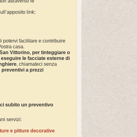
tori attraverso le
ll’apposito link:
 potervi facilitare e contribuire
 Vostra casa.
San Vittorino
, per tinteggiare o
 eseguire le facciate esterne di
inghiere
, chiamateci senza
n
preventivi a prezzi
ci subito un preventivo
ni servizi:
ture e pitture decorative