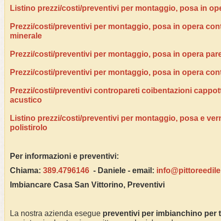
Listino prezzi/costi/preventivi per montaggio, posa in op
Prezzi/costi/preventivi per montaggio, posa in opera contr
minerale
Prezzi/costi/preventivi per montaggio, posa in opera pare
Prezzi/costi/preventivi per montaggio, posa in opera con
Prezzi/costi/preventivi contropareti coibentazioni cappo
acustico
Listino prezzi/costi/preventivi per montaggio, posa e ver
polistirolo
Per informazioni e preventivi:
Chiama:
389.4796146
- Daniele - email:
info@pittoreedil
Imbiancare Casa
San Vittorino
, Preventivi
La nostra azienda esegue
preventivi per imbianchino per 