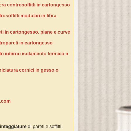
era controsoffitti in cartongesso
osoffitti modulari in fibra
ti in cartongesso, piane e curve
tropareti in cartongesso
tto interno isolamento termico e
niciatura cornici in gesso o
e.com
tinteggiature
di pareti e soffitti,