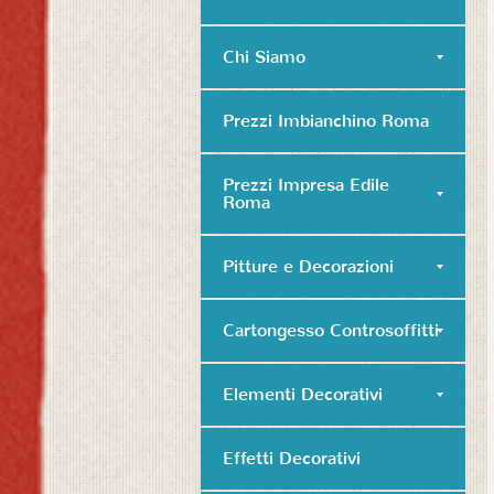
Chi Siamo
Prezzi Imbianchino Roma
Prezzi Impresa Edile
Roma
Pitture e Decorazioni
Cartongesso Controsoffitti
Elementi Decorativi
Effetti Decorativi