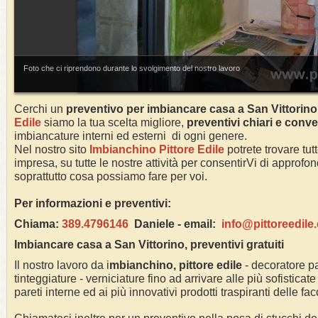
Foto che ci riprendono durante lo svolgimento del nostro lavoro
Cerchi un
preventivo per imbiancare casa a
San Vittorino
Edile
siamo la tua scelta migliore,
preventivi chiari e conve
imbiancature interni ed esterni di ogni genere.
Nel nostro sito
Imbianchino Pittore Edile
potrete trovare tut
impresa, su tutte le nostre attività per consentirVi di approf
soprattutto cosa possiamo fare per voi.
Per informazioni e preventivi:
Chiama:
389.4796146
Daniele -
email:
info@pittoreedile
Imbiancare casa a
San Vittorino
, preventivi gratuiti
Il nostro lavoro da i
mbianchino, pittore edile
- decoratore pa
tinteggiature - verniciature fino ad arrivare alle più sofisticate
pareti interne ed ai più innovativi prodotti traspiranti delle fa