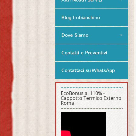
Blog Imbianchino
Dove Siamo
Contatti e Preventivi
Contattaci su WhatsApp
EcoBonus al 110% -
Cappotto Termico Esterno
Roma