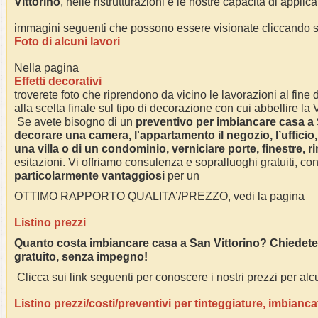
Vittorino
, nelle ristrutturazioni e le nostre capacità di applica
immagini seguenti che possono essere visionate cliccando su
Foto di alcuni lavori
Nella pagina
Effetti decorativi
troverete foto che riprendono da vicino le lavorazioni al fine di
alla scelta finale sul tipo di decorazione con cui abbellire la
Se avete bisogno di un
preventivo per imbiancare casa a
decorare una camera, l'appartamento il negozio, l’ufficio,
una villa o di un condominio, verniciare porte, finestre, r
esitazioni. Vi offriamo consulenza e sopralluoghi gratuiti, co
particolarmente vantaggiosi
per un
OTTIMO RAPPORTO QUALITA’/PREZZO, vedi la pagina
Listino prezzi
Quanto costa imbiancare casa a
San Vittorino
? Chiedete
gratuito, senza impegno!
Clicca sui link seguenti per conoscere i nostri prezzi per alcu
Listino prezzi/costi/preventivi per tinteggiature, imbianca