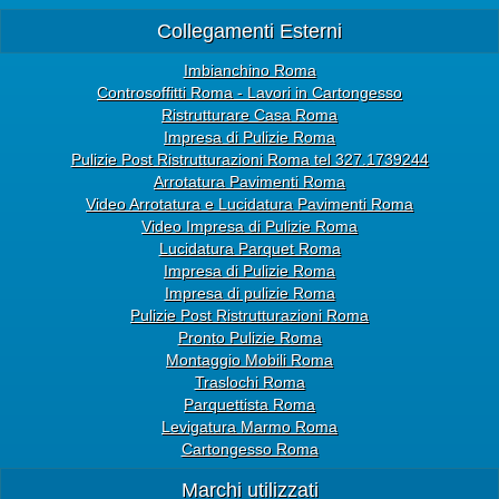
Collegamenti Esterni
Imbianchino Roma
Controsoffitti Roma - Lavori in Cartongesso
Ristrutturare Casa Roma
Impresa di Pulizie Roma
Pulizie Post Ristrutturazioni Roma tel 327.1739244
Arrotatura Pavimenti Roma
Video Arrotatura e Lucidatura Pavimenti Roma
Video Impresa di Pulizie Roma
Lucidatura Parquet Roma
Impresa di Pulizie Roma
Impresa di pulizie Roma
Pulizie Post Ristrutturazioni Roma
Pronto Pulizie Roma
Montaggio Mobili Roma
Traslochi Roma
Parquettista Roma
Levigatura Marmo Roma
Cartongesso Roma
Marchi utilizzati