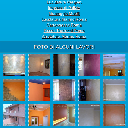
Lucidatura Parquet
Impresa di Pulizie
Montaggio Mobili
Lucidatura Marmo Roma
Cartongesso Roma
Piccoli Traslochi Roma
Arrotatura Marmo Roma
FOTO DI ALCUNI LAVORI