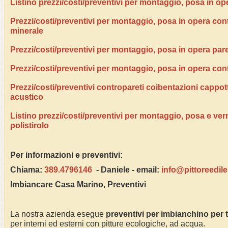
Listino prezzi/costi/preventivi per montaggio, posa in op
Prezzi/costi/preventivi per montaggio, posa in opera contr
minerale
Prezzi/costi/preventivi per montaggio, posa in opera pare
Prezzi/costi/preventivi per montaggio, posa in opera con
Prezzi/costi/preventivi contropareti coibentazioni cappo
acustico
Listino prezzi/costi/preventivi per montaggio, posa e ver
polistirolo
Per informazioni e preventivi:
Chiama:
389.4796146
- Daniele - email:
info@pittoreedil
Imbiancare Casa
Marino
, Preventivi
La nostra azienda esegue
preventivi per imbianchino per 
per interni ed esterni con pitture ecologiche, ad acqua.