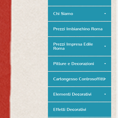
Chi Siamo
Prezzi Imbianchino Roma
Prezzi Impresa Edile
Roma
Pitture e Decorazioni
Cartongesso Controsoffitti
Elementi Decorativi
Effetti Decorativi