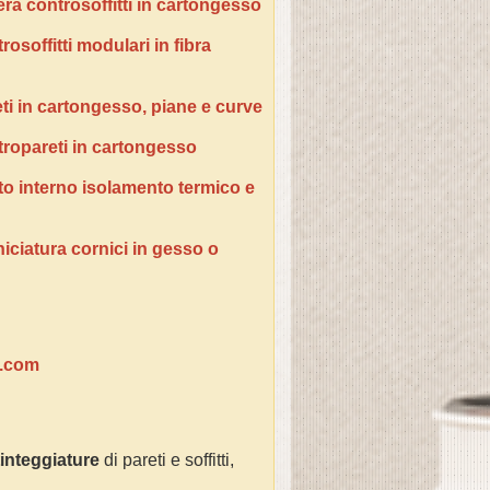
era controsoffitti in cartongesso
osoffitti modulari in fibra
ti in cartongesso, piane e curve
tropareti in cartongesso
tto interno isolamento termico e
niciatura cornici in gesso o
e.com
tinteggiature
di pareti e soffitti,