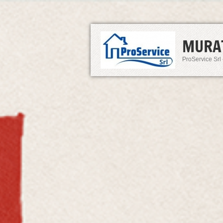
MURA
ProService Srl 