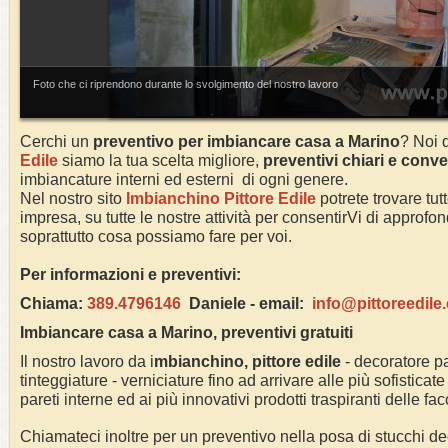
Foto che ci riprendono durante lo svolgimento del nostro lavoro
Cerchi un
preventivo per imbiancare casa a
Marino
? Noi 
Edile
siamo la tua scelta migliore,
preventivi chiari e conve
imbiancature interni ed esterni di ogni genere.
Nel nostro sito
Imbianchino Pittore Edile
potrete trovare tut
impresa, su tutte le nostre attività per consentirVi di approf
soprattutto cosa possiamo fare per voi.
Per informazioni e preventivi:
Chiama:
389.4796146
Daniele -
email:
info@pittoreedile
Imbiancare casa a
Marino
, preventivi gratuiti
Il nostro lavoro da i
mbianchino, pittore edile
- decoratore pa
tinteggiature - verniciature fino ad arrivare alle più sofisticate
pareti interne ed ai più innovativi prodotti traspiranti delle fa
Chiamateci inoltre per un preventivo nella posa di stucchi dec