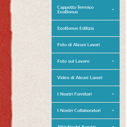
Cappotto Termico
EcoBonus
EcoBonus Edilizia
Foto di Alcuni Lavori
Foto sul Lavoro
Video di Alcuni Lavori
I Nostri Fornitori
I Nostri Collaboratori
Altri Nostri Servizi