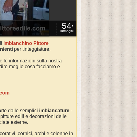
54
Immagini
di
Imbianchino Pittore
nienti
per tinteggiature,
te le informazioni sulla nostra
ondire meglio cosa facciamo e
.com
rte dalle semplici
imbiancature
-
 pitture edili e decorazioni delle
cciate esterne.
orativi, cornici, archi e colonne in