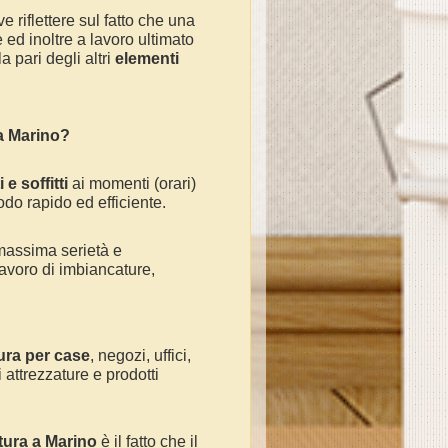
e riflettere sul fatto che una
ed inoltre a lavoro ultimato
 pari degli altri
elementi
 a
Marino
?
 e soffitti
ai momenti (orari)
odo rapido ed efficiente.
massima serietà e
avoro di imbiancature,
ura per case
, negozi, uffici,
 attrezzature e prodotti
tura a
Marino
è il fatto che il