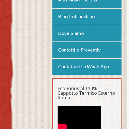
Blog Imbianchino
Dove Siamo
Contatti e Preventivi
Contattaci su WhatsApp
EcoBonus al 110% -
Cappotto Termico Esterno
Roma