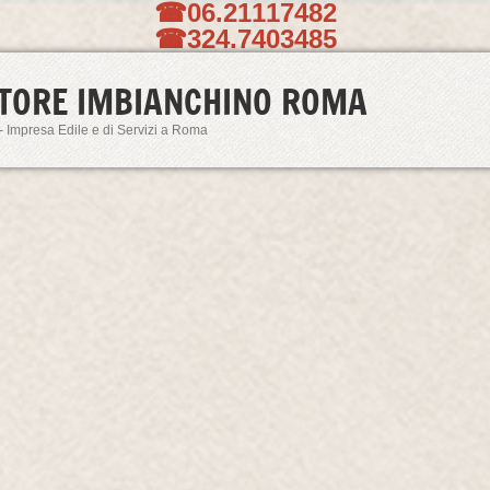
☎06.21117482
☎324.7403485
TORE IMBIANCHINO ROMA
- Impresa Edile e di Servizi a Roma