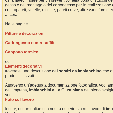
Chiamateci inoltre per un preventivo nella posa di stucchi dec
gesso e nel montaggio del cartongesso per la realizzazione di 
contropareti, velette, nicchie, pareti curve, altre varie forme e
ancora.
Nelle pagine
Pitture e decorazioni
Cartongesso controsoffitti
Cappotto termico
ed
Elementi decorativi
troverete una descrizione dei
servizi da imbianchino
che of
prodotti utilizzati.
Attraverso un’adeguata documentazione fotografica, voglia
dell’impresa,
imbianchini a
La Giustiniana
nel pieno svolgime
vedi
Foto sul lavoro
Inoltre, documentiamo la nostra esperienza nel lavoro di
imb