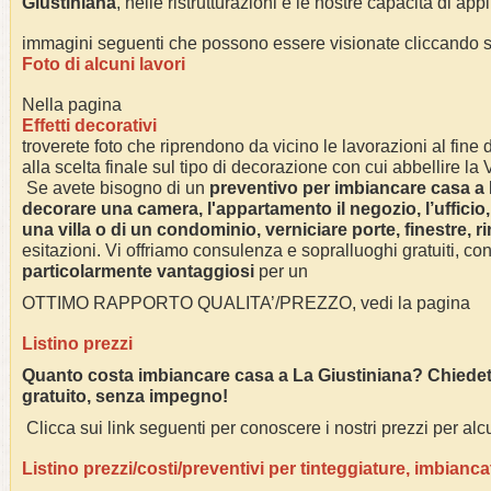
Giustiniana
, nelle ristrutturazioni e le nostre capacità di app
immagini seguenti che possono essere visionate cliccando su
Foto di alcuni lavori
Nella pagina
Effetti decorativi
troverete foto che riprendono da vicino le lavorazioni al fine di
alla scelta finale sul tipo di decorazione con cui abbellire la
Se avete bisogno di un
preventivo per imbiancare casa a
decorare una camera, l'appartamento il negozio, l’ufficio,
una villa o di un condominio, verniciare porte, finestre, r
esitazioni. Vi offriamo consulenza e sopralluoghi gratuiti, co
particolarmente vantaggiosi
per un
OTTIMO RAPPORTO QUALITA’/PREZZO, vedi la pagina
Listino prezzi
Quanto costa imbiancare casa a
La Giustiniana
? Chiedet
gratuito, senza impegno!
Clicca sui link seguenti per conoscere i nostri prezzi per alcu
Listino prezzi/costi/preventivi per tinteggiature, imbianca