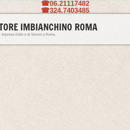
☎06.21117482
☎324.7403485
TORE IMBIANCHINO ROMA
- Impresa Edile e di Servizi a Roma