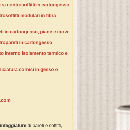
era controsoffitti in cartongesso
osoffitti modulari in fibra
ti in cartongesso, piane e curve
tropareti in cartongesso
tto interno isolamento termico e
niciatura cornici in gesso o
e.com
tinteggiature
di pareti e soffitti,