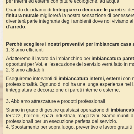
per interni ed esterni con pitture ecologiche, ad acqua.
Quando decidiamo di
tinteggiare o decorare le pareti
si dev
finitura murale
migliorerà la nostra sensazione di benessere 
diventerà parte integrante degli ambienti dove noi viviamo alla
d’arredo
.
Perché scegliere i nostri preventivi per imbiancare casa
1. Siamo efficienti
Adatteremo il lavoro da imbianchino per
imbiancatura pareti
opportuni per Voi, e l'esecuzione del servizio verrà fatto in m
2. Siamo affidabili
Eseguiremo interventi di
imbiancatura interni, esterni
con 
professionalità. Ognuno di noi ha una lunga esperienza nel l
tinteggiatura e decorazione di pareti interne o esterne.
3. Abbiamo attrezzature e prodotti professionali
Siamo in grado di gestire qualsiasi operazione di
imbiancat
terrazzi, balconi, spazi industriali, magazzini. Siamo muniti di
professionali per un esecuzione perfetta del servizio.
4. Spostamento per sopralluogo, preventivo e lavoro gratuiti