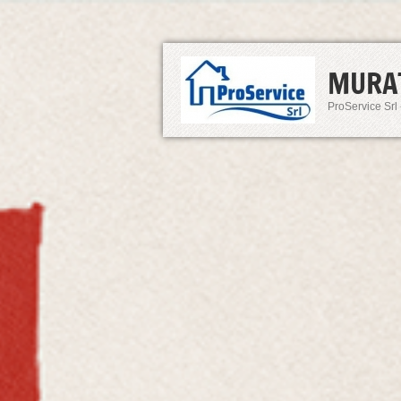
MURA
ProService Srl 