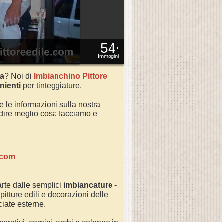
54
Immagini
na
? Noi di
Imbianchino Pittore
nienti
per tinteggiature,
te le informazioni sulla nostra
ondire meglio cosa facciamo e
.com
rte dalle semplici
imbiancature
-
 pitture edili e decorazioni delle
cciate esterne.