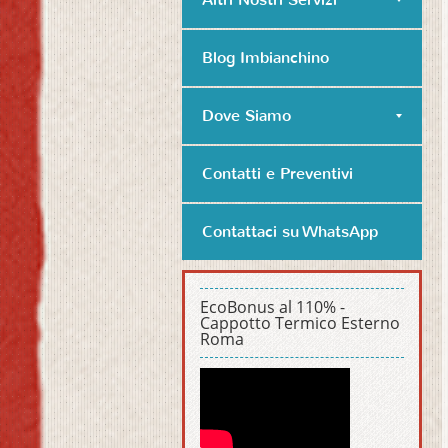
Blog Imbianchino
Dove Siamo
Contatti e Preventivi
Contattaci su WhatsApp
EcoBonus al 110% -
Cappotto Termico Esterno
Roma