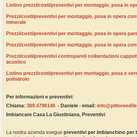
Listino prezzi/costi/preventivi per montaggio, posa in op
Prezzi/costi/preventivi per montaggio, posa in opera contr
minerale
Prezzi/costi/preventivi per montaggio, posa in opera pare
Prezzi/costi/preventivi per montaggio, posa in opera con
Prezzi/costi/preventivi contropareti coibentazioni cappo
acustico
Listino prezzi/costi/preventivi per montaggio, posa e ver
polistirolo
Per informazioni e preventivi:
Chiama:
389.4796146
- Daniele - email:
info@pittoreedil
Imbiancare Casa
La Giustiniana
, Preventivi
La nostra azienda esegue
preventivi per imbianchino per 