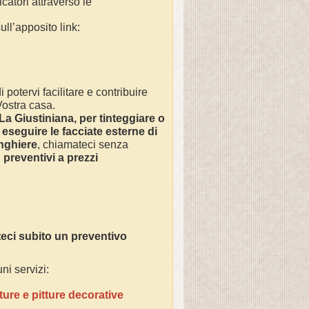
licatori attraverso le
ll’apposito link:
 potervi facilitare e contribuire
 Vostra casa.
La Giustiniana
, per tinteggiare o
 eseguire le facciate esterne di
inghiere
, chiamateci senza
n
preventivi a prezzi
eci subito un preventivo
ni servizi:
ture e pitture decorative