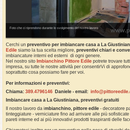
Foto che ci riprendono durante lo svolgimento del nostro lavoro
Cerchi un
preventivo per imbiancare casa a
La Giustinia
Edile
siamo la tua scelta migliore,
preventivi chiari e conve
imbiancature interni ed esterni di ogni genere.
Nel nostro sito
Imbianchino Pittore Edile
potrete trovare tut
impresa, su tutte le nostre attività per consentirVi di approf
soprattutto cosa possiamo fare per voi.
Per informazioni e preventivi:
Chiama:
389.4796146
Daniele -
email:
info@pittoreedile
Imbiancare casa a
La Giustiniana
, preventivi gratuiti
Il nostro lavoro da i
mbianchino, pittore edile
- decoratore pa
tinteggiature - verniciature fino ad arrivare alle più sofisticate
pareti interne ed ai più innovativi prodotti traspiranti delle fa