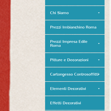
Chi Siamo
Prezzi Imbianchino Roma
Prezzi Impresa Edile
Roma
Pitture e Decorazioni
Cartongesso Controsoffitti
Elementi Decorativi
Effetti Decorativi