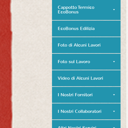
Cappotto Termico
EcoBonus
EcoBonus Edilizia
Foto di Alcuni Lavori
Foto sul Lavoro
Video di Alcuni Lavori
I Nostri Fornitori
I Nostri Collaboratori
Altri Nostri Servizi