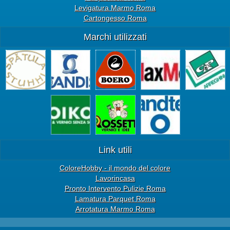
Levigatura Marmo Roma
Cartongesso Roma
Marchi utilizzati
Link utili
ColoreHobby - il mondo del colore
Lavorincasa
Pronto Intervento Pulizie Roma
Lamatura Parquet Roma
Arrotatura Marmo Roma