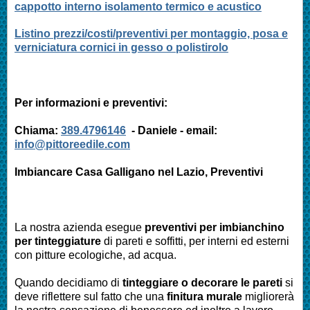
cappotto interno isolamento termico e acustico
Listino prezzi/costi/preventivi per montaggio, posa e
verniciatura cornici in gesso o polistirolo
Per informazioni e preventivi:
Chiama:
389.4796146
- Daniele - email:
info@pittoreedile.com
Imbiancare Casa
Galligano nel Lazio
, Preventivi
La nostra azienda esegue
preventivi per imbianchino
per tinteggiature
di pareti e soffitti, per interni ed esterni
con pitture ecologiche, ad acqua.
Quando decidiamo di
tinteggiare o decorare le pareti
si
deve riflettere sul fatto che una
finitura murale
migliorerà