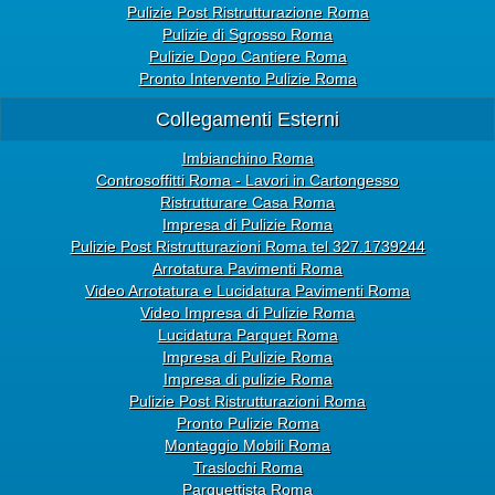
Pulizie Post Ristrutturazione Roma
Pulizie di Sgrosso Roma
Pulizie Dopo Cantiere Roma
Pronto Intervento Pulizie Roma
Collegamenti Esterni
Imbianchino Roma
Controsoffitti Roma - Lavori in Cartongesso
Ristrutturare Casa Roma
Impresa di Pulizie Roma
Pulizie Post Ristrutturazioni Roma tel 327.1739244
Arrotatura Pavimenti Roma
Video Arrotatura e Lucidatura Pavimenti Roma
Video Impresa di Pulizie Roma
Lucidatura Parquet Roma
Impresa di Pulizie Roma
Impresa di pulizie Roma
Pulizie Post Ristrutturazioni Roma
Pronto Pulizie Roma
Montaggio Mobili Roma
Traslochi Roma
Parquettista Roma