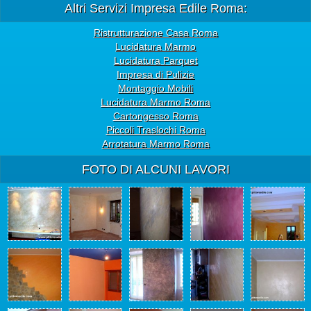
Altri Servizi Impresa Edile Roma:
Ristrutturazione Casa Roma
Lucidatura Marmo
Lucidatura Parquet
Impresa di Pulizie
Montaggio Mobili
Lucidatura Marmo Roma
Cartongesso Roma
Piccoli Traslochi Roma
Arrotatura Marmo Roma
FOTO DI ALCUNI LAVORI