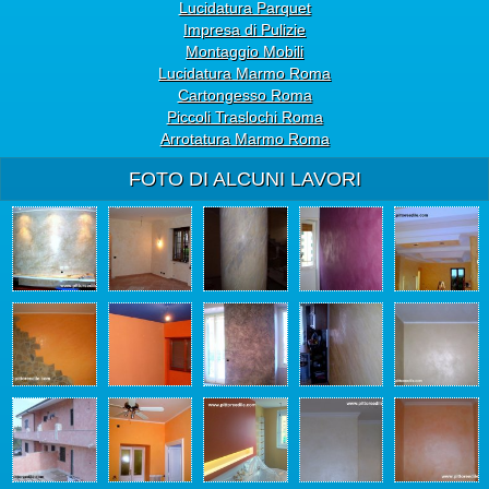
Lucidatura Parquet
Impresa di Pulizie
Montaggio Mobili
Lucidatura Marmo Roma
Cartongesso Roma
Piccoli Traslochi Roma
Arrotatura Marmo Roma
FOTO DI ALCUNI LAVORI