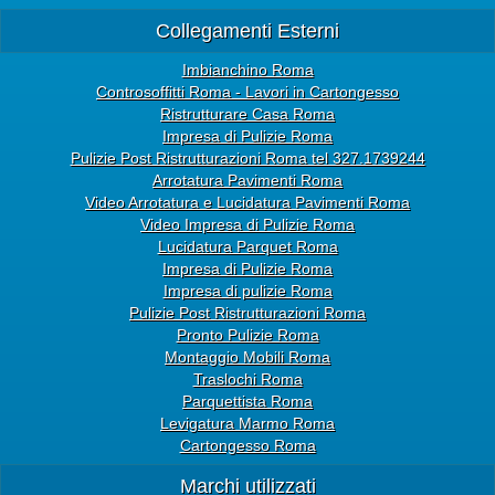
Collegamenti Esterni
Imbianchino Roma
Controsoffitti Roma - Lavori in Cartongesso
Ristrutturare Casa Roma
Impresa di Pulizie Roma
Pulizie Post Ristrutturazioni Roma tel 327.1739244
Arrotatura Pavimenti Roma
Video Arrotatura e Lucidatura Pavimenti Roma
Video Impresa di Pulizie Roma
Lucidatura Parquet Roma
Impresa di Pulizie Roma
Impresa di pulizie Roma
Pulizie Post Ristrutturazioni Roma
Pronto Pulizie Roma
Montaggio Mobili Roma
Traslochi Roma
Parquettista Roma
Levigatura Marmo Roma
Cartongesso Roma
Marchi utilizzati