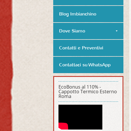
Blog Imbianchino
Dove Siamo
Contatti e Preventivi
Contattaci su WhatsApp
EcoBonus al 110% -
Cappotto Termico Esterno
Roma