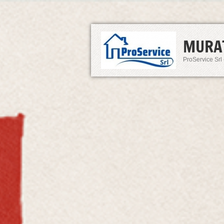
MURA
ProService Srl 