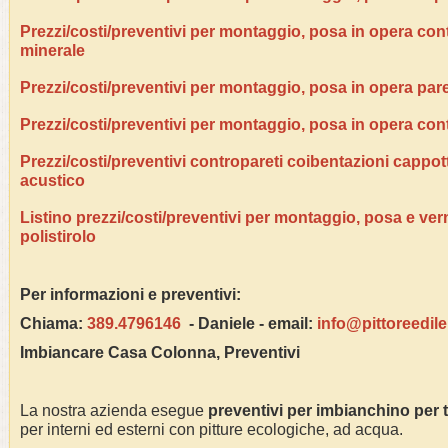
Prezzi/costi/preventivi per montaggio, posa in opera contr
minerale
Prezzi/costi/preventivi per montaggio, posa in opera pare
Prezzi/costi/preventivi per montaggio, posa in opera con
Prezzi/costi/preventivi contropareti coibentazioni cappo
acustico
Listino prezzi/costi/preventivi per montaggio, posa e ver
polistirolo
Per informazioni e preventivi:
Chiama:
389.4796146
- Daniele - email:
info@pittoreedil
Imbiancare Casa
Colonna
, Preventivi
La nostra azienda esegue
preventivi per imbianchino per 
per interni ed esterni con pitture ecologiche, ad acqua.