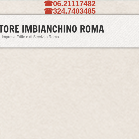
☎06.21117482
☎324.7403485
TORE IMBIANCHINO ROMA
- Impresa Edile e di Servizi a Roma