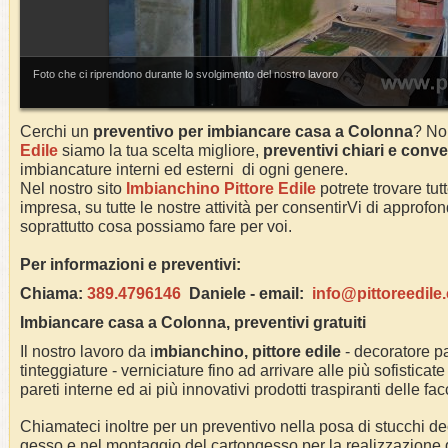
Foto che ci riprendono durante lo svolgimento del nostro lavoro
Cerchi un
preventivo per imbiancare casa a Colonna
? No
Edile
siamo la tua scelta migliore,
preventivi chiari e conve
imbiancature interni ed esterni di ogni genere.
Nel nostro sito
Imbianchino Pittore Edile
potrete trovare tut
impresa, su tutte le nostre attività per consentirVi di approf
soprattutto cosa possiamo fare per voi.
Per informazioni e preventivi:
Chiama:
389.4796146
Daniele -
email:
info@pittoreedile
Imbiancare casa a
Colonna
, preventivi gratuiti
Il nostro lavoro da i
mbianchino, pittore edile
- decoratore pa
tinteggiature - verniciature fino ad arrivare alle più sofisticate
pareti interne ed ai più innovativi prodotti traspiranti delle fa
Chiamateci inoltre per un preventivo nella posa di stucchi dec
gesso e nel montaggio del cartongesso per la realizzazione di 