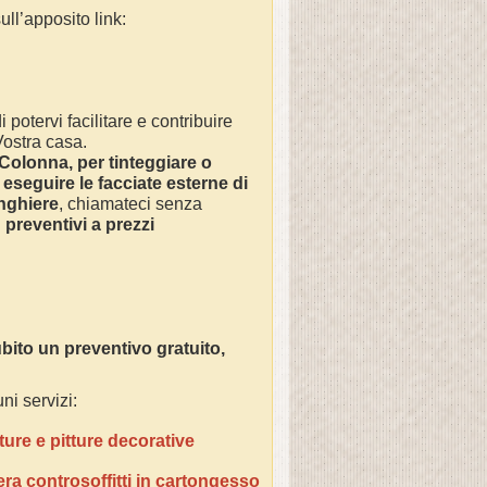
ll’apposito link:
 potervi facilitare e contribuire
 Vostra casa.
Colonna
, per tinteggiare o
 eseguire le facciate esterne di
inghiere
, chiamateci senza
n
preventivi a prezzi
bito un preventivo gratuito,
ni servizi:
ture e pitture decorative
era controsoffitti in cartongesso