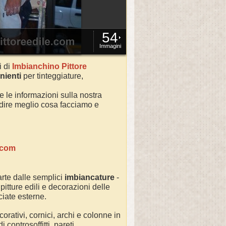
54
Immagini
i di
Imbianchino Pittore
nienti
per tinteggiature,
te le informazioni sulla nostra
ondire meglio cosa facciamo e
.com
rte dalle semplici
imbiancature
-
 pitture edili e decorazioni delle
cciate esterne.
orativi, cornici, archi e colonne in
controsoffitti, pareti,