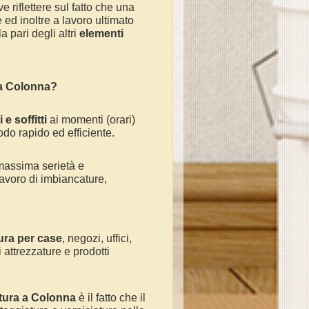
e riflettere sul fatto che una
ed inoltre a lavoro ultimato
 pari degli altri
elementi
 a
Colonna
?
 e soffitti
ai momenti (orari)
odo rapido ed efficiente.
massima serietà e
avoro di imbiancature,
ura per case
, negozi, uffici,
 attrezzature e prodotti
tura a
Colonna
è il fatto che il