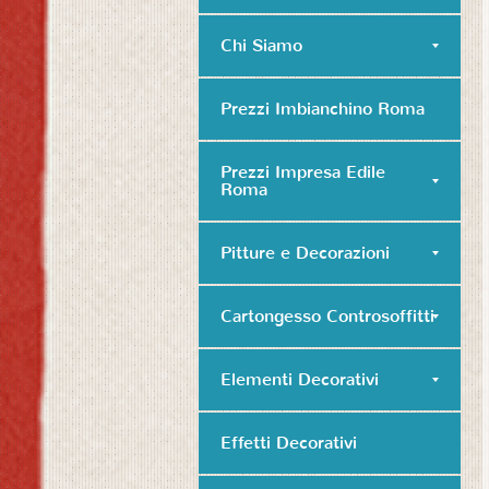
Chi Siamo
Prezzi Imbianchino Roma
Prezzi Impresa Edile
Roma
Pitture e Decorazioni
Cartongesso Controsoffitti
Elementi Decorativi
Effetti Decorativi