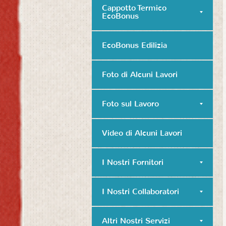
Cappotto Termico
EcoBonus
EcoBonus Edilizia
Foto di Alcuni Lavori
Foto sul Lavoro
Video di Alcuni Lavori
I Nostri Fornitori
I Nostri Collaboratori
Altri Nostri Servizi