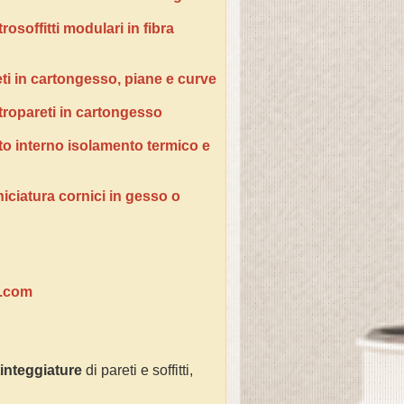
osoffitti modulari in fibra
ti in cartongesso, piane e curve
tropareti in cartongesso
tto interno isolamento termico e
niciatura cornici in gesso o
e.com
tinteggiature
di pareti e soffitti,