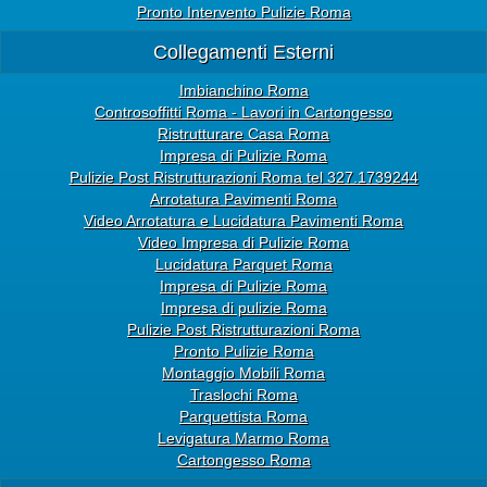
Pronto Intervento Pulizie Roma
Collegamenti Esterni
Imbianchino Roma
Controsoffitti Roma - Lavori in Cartongesso
Ristrutturare Casa Roma
Impresa di Pulizie Roma
Pulizie Post Ristrutturazioni Roma tel 327.1739244
Arrotatura Pavimenti Roma
Video Arrotatura e Lucidatura Pavimenti Roma
Video Impresa di Pulizie Roma
Lucidatura Parquet Roma
Impresa di Pulizie Roma
Impresa di pulizie Roma
Pulizie Post Ristrutturazioni Roma
Pronto Pulizie Roma
Montaggio Mobili Roma
Traslochi Roma
Parquettista Roma
Levigatura Marmo Roma
Cartongesso Roma