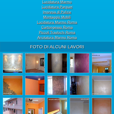
Lucidatura Marmo
Lucidatura Parquet
Impresa di Pulizie
Montaggio Mobili
Lucidatura Marmo Roma
Cartongesso Roma
Piccoli Traslochi Roma
Arrotatura Marmo Roma
FOTO DI ALCUNI LAVORI