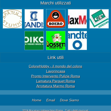
Marchi utilizzati
Link utili
ColoreHobby - il mondo del colore
Lavorincasa
Pronto Intervento Pulizie Roma
Lamatura Parquet Roma
Arrotatura Marmo Roma
Home
Email
Dove Siamo
2024 Muratore Imbianchino Roma . Tutti i diritti riservati.