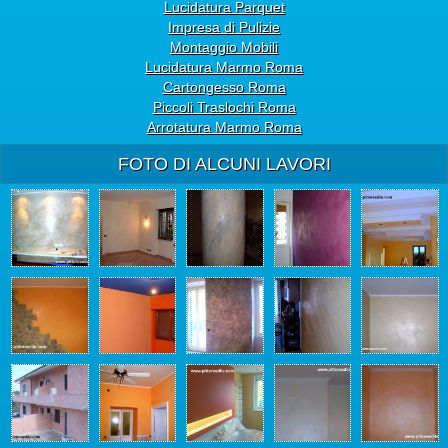
Lucidatura Parquet
Impresa di Pulizie
Montaggio Mobili
Lucidatura Marmo Roma
Cartongesso Roma
Piccoli Traslochi Roma
Arrotatura Marmo Roma
FOTO DI ALCUNI LAVORI