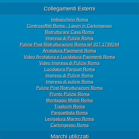
Collegamenti Esterni
Imbianchino Roma
Controsoffitti Roma - Lavori in Cartongesso
Ristrutturare Casa Roma
Impresa di Pulizie Roma
Pulizie Post Ristrutturazioni Roma tel 327.1739244
Arrotatura Pavimenti Roma
Video Arrotatura e Lucidatura Pavimenti Roma
Video Impresa di Pulizie Roma
Lucidatura Parquet Roma
Impresa di Pulizie Roma
Impresa di pulizie Roma
Pulizie Post Ristrutturazioni Roma
Pronto Pulizie Roma
Montaggio Mobili Roma
Traslochi Roma
Parquettista Roma
Levigatura Marmo Roma
Cartongesso Roma
Marchi utilizzati