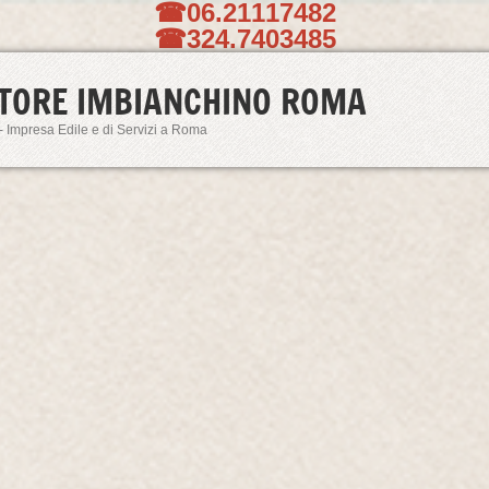
☎06.21117482
☎324.7403485
TORE IMBIANCHINO ROMA
- Impresa Edile e di Servizi a Roma