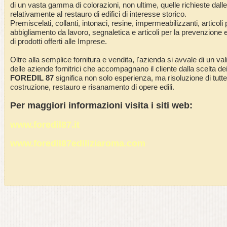
di un vasta gamma di colorazioni, non ultime, quelle richieste dall
relativamente al restauro di edifici di interesse storico.
Premiscelati, collanti, intonaci, resine, impermeabilizzanti, articol
abbigliamento da lavoro, segnaletica e articoli per la prevenzione e
di prodotti offerti alle Imprese.
Oltre alla semplice fornitura e vendita, l'azienda si avvale di un val
delle aziende fornitrici che accompagnano il cliente dalla scelta dei p
FOREDIL 87
significa non solo esperienza, ma risoluzione di tutt
costruzione, restauro e risanamento di opere edili.
Per maggiori informazioni visita i siti web:
www.foredil87.it
www.foredil87ediliziaroma.com