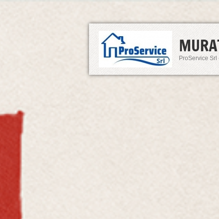
MURA
ProService Srl 