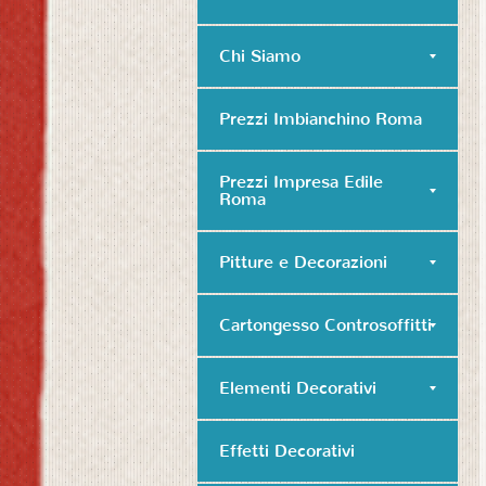
Chi Siamo
Prezzi Imbianchino Roma
Prezzi Impresa Edile
Roma
Pitture e Decorazioni
Cartongesso Controsoffitti
Elementi Decorativi
Effetti Decorativi