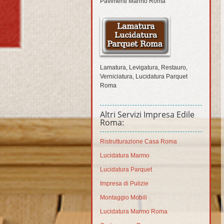
Pavimenti Marmo Roma
Lamatura, Levigatura, Restauro,
Verniciatura, Lucidatura Parquet
Roma
Altri Servizi Impresa Edile
Roma:
Ristrutturazione Casa Roma
Lucidatura Marmo
Lucidatura Parquet
Impresa di Pulizie
Montaggio Mobili
Lucidatura Marmo Roma