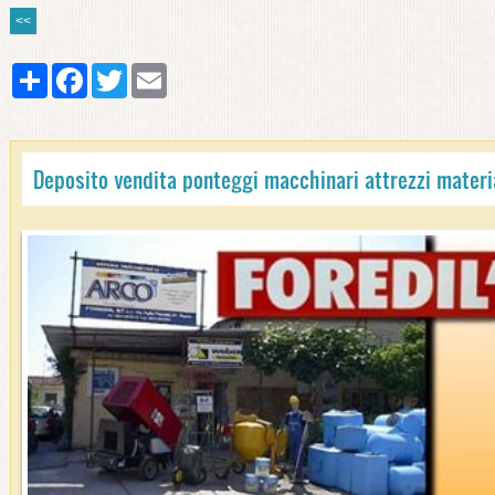
<<
Share
Facebook
Twitter
Email
Deposito vendita ponteggi macchinari attrezzi materia