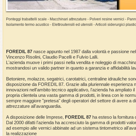
Ponteggi trabattelli scale - Macchinari attrezature - Polveri resine vernici - Pa
Isolamento termo acustico - Elettroutensili ed utensili - Articoli siderurgici plasti
FOREDIL 87
nasce appunto nel 1987 dalla volontà e passione nel s
Vincenzo Risolini, Claudio Pacelli e Fulvio Lalli.
L'azienda muove i primi passi nella vendita e noleggio di macchinar
mostrandosi un valido partner in quanto a garanzia e affidabilità la
Betoniere, molazze, segatrici, carotatrici, centraline idrauliche son
disposizione da FOREDIL 87. Grazie alla pluriennale esperienza n
innovazioni nell'ambito tecnico applicativo, l'azienda ha ampliato il
propria clientela una vasta gamma di prodotti, in linea con le norma
sempre maggiore "pretesa" degli operatori del settore di avere a d
attrezzature all'avanguardia.
A disposizione delle Imprese,
FOREDIL 87
ha esteso la fornitura 
Dal 2000 difatti l'azienda ha accresciuto la gamma di prodotti va
ad esempio alle vernici abbinate ad un sistema tintometrico all'av
la realizzazione