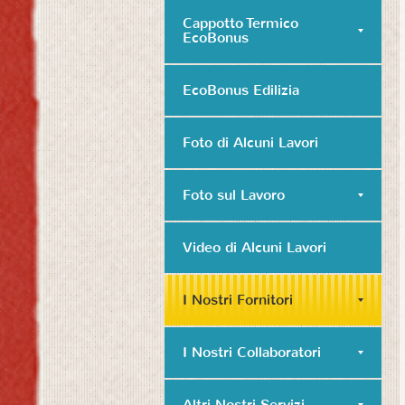
Cappotto Termico
EcoBonus
EcoBonus Edilizia
Foto di Alcuni Lavori
Foto sul Lavoro
Video di Alcuni Lavori
I Nostri Fornitori
I Nostri Collaboratori
Altri Nostri Servizi