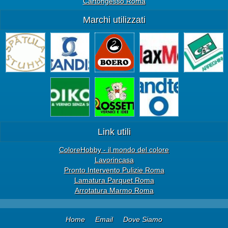
Cartongesso Roma
Marchi utilizzati
Link utili
ColoreHobby - il mondo del colore
Lavorincasa
Pronto Intervento Pulizie Roma
Lamatura Parquet Roma
Arrotatura Marmo Roma
Home
Email
Dove Siamo