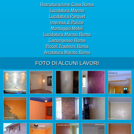
Ristrutturazione Casa Roma
Lucidatura Marmo
Lucidatura Parquet
Impresa di Pulizie
Montaggio Mobili
Lucidatura Marmo Roma
Cartongesso Roma
Piccoli Traslochi Roma
Arrotatura Marmo Roma
FOTO DI ALCUNI LAVORI