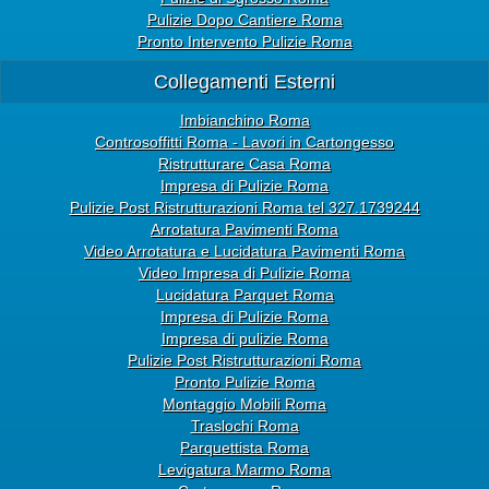
Pulizie Dopo Cantiere Roma
Pronto Intervento Pulizie Roma
Collegamenti Esterni
Imbianchino Roma
Controsoffitti Roma - Lavori in Cartongesso
Ristrutturare Casa Roma
Impresa di Pulizie Roma
Pulizie Post Ristrutturazioni Roma tel 327.1739244
Arrotatura Pavimenti Roma
Video Arrotatura e Lucidatura Pavimenti Roma
Video Impresa di Pulizie Roma
Lucidatura Parquet Roma
Impresa di Pulizie Roma
Impresa di pulizie Roma
Pulizie Post Ristrutturazioni Roma
Pronto Pulizie Roma
Montaggio Mobili Roma
Traslochi Roma
Parquettista Roma
Levigatura Marmo Roma